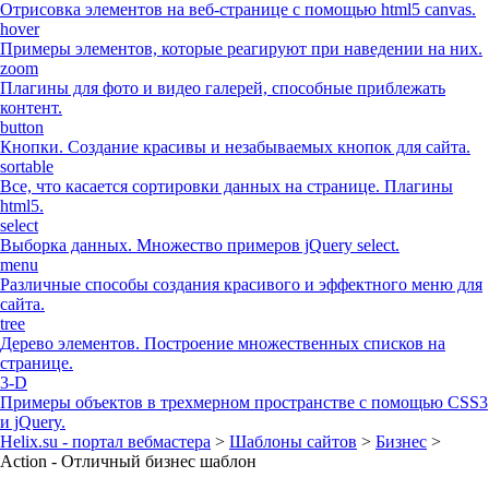
Отрисовка элементов на веб-странице с помощью html5 canvas.
hover
Примеры элементов, которые реагируют при наведении на них.
zoom
Плагины для фото и видео галерей, способные приблежать
контент.
button
Кнопки. Создание красивы и незабываемых кнопок для сайта.
sortable
Все, что касается сортировки данных на странице. Плагины
html5.
select
Выборка данных. Множество примеров jQuery select.
menu
Различные способы создания красивого и эффектного меню для
сайта.
tree
Дерево элементов. Построение множественных списков на
странице.
3-D
Примеры объектов в трехмерном пространстве с помощью CSS3
и jQuery.
Helix.su - портал вебмастера
>
Шаблоны сайтов
>
Бизнес
>
Action - Отличный бизнес шаблон