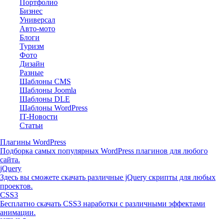
Портфолио
Бизнес
Универсал
Авто-мото
Блоги
Туризм
Фото
Дизайн
Разные
Шаблоны CMS
Шаблоны Joomla
Шаблоны DLE
Шаблоны WordPress
IT-Новости
Статьи
Плагины WordPress
Подборка самых популярных WordPress плагинов для любого
сайта.
jQuery
Здесь вы сможете скачать различные jQuery скрипты для любых
проектов.
CSS3
Бесплатно скачать CSS3 наработки с различными эффектами
анимации.