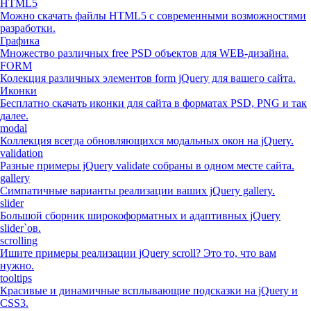
HTML5
Можно скачать файлы HTML5 с современными возможностями
разработки.
Графика
Множество различных free PSD объектов для WEB-дизайна.
FORM
Колекция различных элементов form jQuery для вашего сайта.
Иконки
Бесплатно скачать иконки для сайта в форматах PSD, PNG и так
далее.
modal
Коллекция всегда обновляющихся модальных окон на jQuery.
validation
Разные примеры jQuery validate собраны в одном месте сайта.
gallery
Симпатичные варианты реализации ваших jQuery gallery.
slider
Большой сборник широкоформатных и адаптивных jQuery
slider`ов.
scrolling
Ишите примеры реализации jQuery scroll? Это то, что вам
нужно.
tooltips
Красивые и динамичные всплывающие подсказки на jQuery и
CSS3.