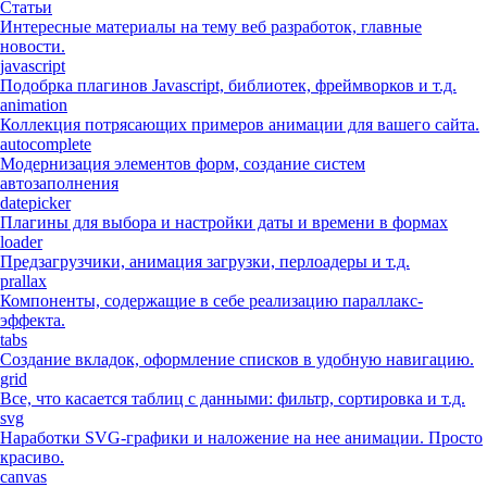
Статьи
Интересные материалы на тему веб разработок, главные
новости.
javascript
Подобрка плагинов Javascript, библиотек, фреймворков и т.д.
animation
Коллекция потрясающих примеров анимации для вашего сайта.
autocomplete
Модернизация элементов форм, создание систем
автозаполнения
datepicker
Плагины для выбора и настройки даты и времени в формах
loader
Предзагрузчики, анимация загрузки, перлоадеры и т.д.
prallax
Компоненты, содержащие в себе реализацию параллакс-
эффекта.
tabs
Создание вкладок, оформление списков в удобную навигацию.
grid
Все, что касается таблиц с данными: фильтр, сортировка и т.д.
svg
Наработки SVG-графики и наложение на нее анимации. Просто
красиво.
canvas