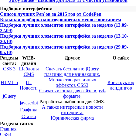
Stroy House - шаблон для DLE 11 с чистой установкой
Подборки интерфейсов:
Список лучших Pen`ов за 2015 год от CodePen
Большая подборка многоуровневых меню с описанием
Подборка лучших элементов интерфейса за неделю (13.09-
22.09)
Подборка лучших элементов интерфейса за неделю (13.10-
20.10)
Подборка лучших элементов интерфейса за неделю (29.09-
05.10)
Разделы
WEB-
Другое
О сайте
сайта:
дизайн
CSS 3
Шаблоны
Скачать бесплатно jQuery
CMS
плагины для начинающих.
Множество различных
HTML 5
IT-
Конструктор
эффектов CSS3
Новости
лендингов
Скачать иконки для сайта в psd-
jQuery
формате.
Разработка шаблонов для CMS.
javascript
А также интересные новости
Графика
интернета.
Статьи
Юридическая фирма
Разделы сайта:
Главная
CSS3