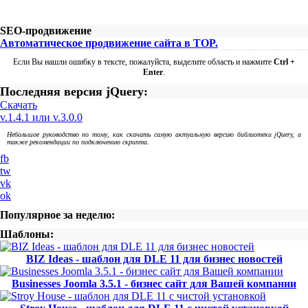
SEO-продвижение
Автоматическое продвижение сайта в TOP.
Если Вы нашли ошибку в тексте, пожалуйста, выделите область и нажмите
Ctrl +
Enter
.
Последняя версия jQuery:
Скачать
v.1.4.1 или v.3.0.0
Небольшое руководство по тому, как скачать самую актуальную версию библиотеки jQuery, а
также рекомендации по подключению скрипта.
fb
tw
vk
ok
Популярное за неделю:
Шаблоны:
BIZ Ideas - шаблон для DLE 11 для бизнес новостей
Businesses Joomla 3.5.1 - бизнес сайт для Вашей компании