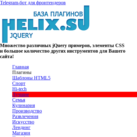
Telegram-бот для фронтендеров
Множество
различных
jQuery
примеров
,
элементы
CSS
и большое
количество
других
инструментов
для
Вашего
сайта
!
Главная
Плагины
Шаблоны HTML5
Спорт
Hi-tech
Лучшие
Семья
Кулинария
Производство
Развлечения
Искусство
Лендинг
Магазин