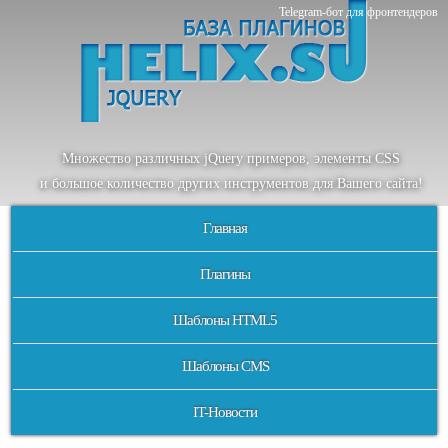
Telegram-бот для фронтендеров
Множество
различных
jQuery
примеров
,
элементы
CSS
и большое
количество
других
инструментов
для
Вашего
сайта
!
Главная
Плагины
Шаблоны HTML5
Шаблоны CMS
IT-Новости