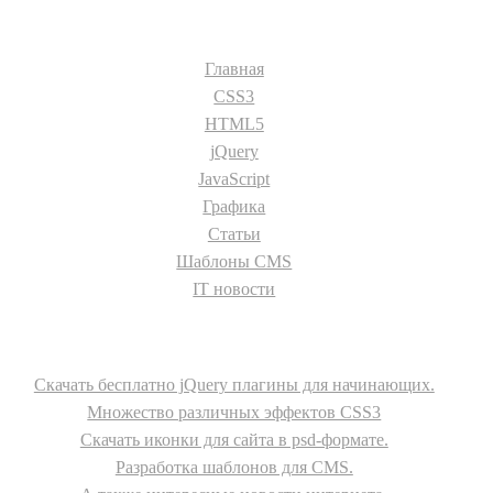
Разделы сайта:
Главная
CSS3
HTML5
jQuery
JavaScript
Графика
Статьи
Шаблоны CMS
IT новости
О сайте
Скачать бесплатно jQuery плагины для начинающих.
Множество различных эффектов CSS3
Скачать иконки для сайта в psd-формате.
Разработка шаблонов для CMS.