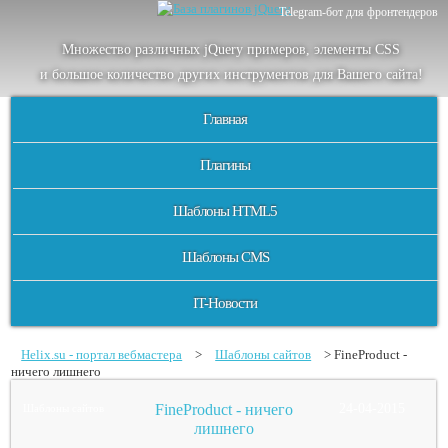
Telegram-бот для фронтендеров
Множество
различных
jQuery
примеров
,
элементы
CSS
и большое
количество
других
инструментов
для
Вашего
сайта
!
Главная
Плагины
Шаблоны HTML5
Шаблоны CMS
IT-Новости
Helix.su - портал вебмастера
>
Шаблоны сайтов
> FineProduct -
ничего лишнего
FineProduct - ничего
24-04-2015
Шаблоны сайтов
лишнего