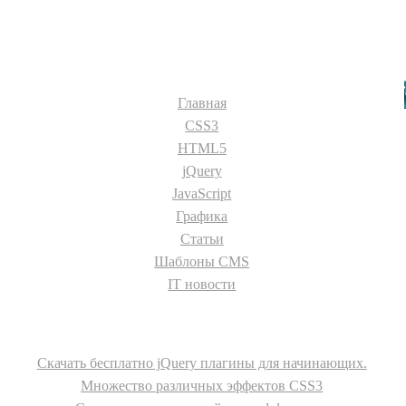
Разделы сайта:
Главная
CSS3
HTML5
jQuery
JavaScript
Графика
Статьи
Шаблоны CMS
IT новости
О сайте
Скачать бесплатно jQuery плагины для начинающих.
Множество различных эффектов CSS3