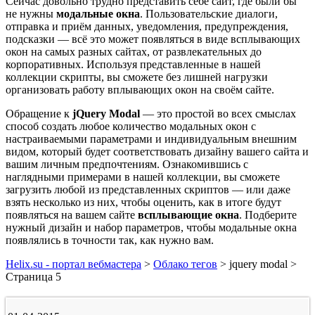
Сейчас довольно трудно представить себе сайт, где были бы
не нужны
модальные окна
. Пользовательские диалоги,
отправка и приём данных, уведомления, предупреждения,
подсказки — всё это может появляться в виде всплывающих
окон на самых разных сайтах, от развлекательных до
корпоративных. Используя представленные в нашей
коллекции скрипты, вы сможете без лишней нагрузки
организовать работу вплывающих окон на своём сайте.
Обращение к
jQuery
Modal
— это простой во всех смыслах
способ создать любое количество модальных окон с
настраиваемыми параметрами и индивидуальным внешним
видом, который будет соответствовать дизайну вашего сайта и
вашим личным предпочтениям. Ознакомившись с
наглядными примерами в нашей коллекции, вы сможете
загрузить любой из представленных скриптов — или даже
взять несколько из них, чтобы оценить, как в итоге будут
появляться на вашем сайте
всплывающие окна
. Подберите
нужный дизайн и набор параметров, чтобы модальные окна
появлялись в точности так, как нужно вам.
Helix.su - портал вебмастера
>
Облако тегов
> jquery modal >
Страница 5