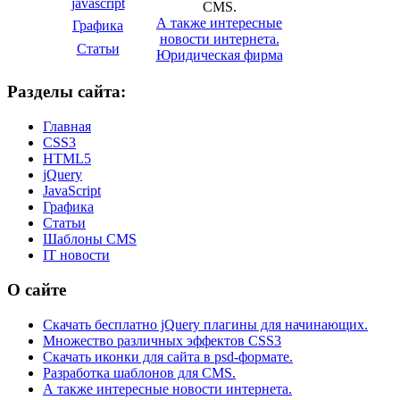
javascript
CMS.
А также интересные
Графика
новости интернета.
Статьи
Юридическая фирма
Разделы сайта:
Главная
CSS3
HTML5
jQuery
JavaScript
Графика
Статьи
Шаблоны CMS
IT новости
О сайте
Скачать бесплатно jQuery плагины для начинающих.
Множество различных эффектов CSS3
Скачать иконки для сайта в psd-формате.
Разработка шаблонов для CMS.
А также интересные новости интернета.