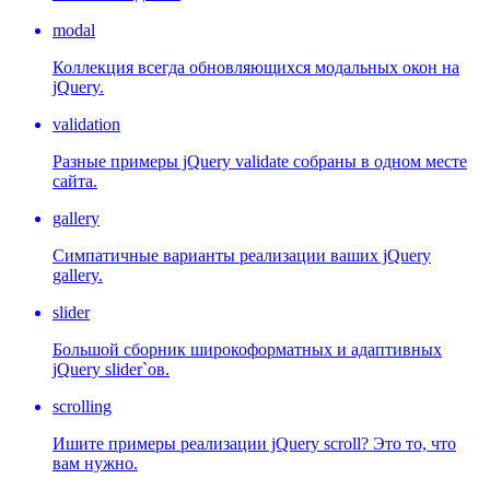
modal
Коллекция всегда обновляющихся модальных окон на
jQuery.
validation
Разные примеры jQuery validate собраны в одном месте
сайта.
gallery
Симпатичные варианты реализации ваших jQuery
gallery.
slider
Большой сборник широкоформатных и адаптивных
jQuery slider`ов.
scrolling
Ишите примеры реализации jQuery scroll? Это то, что
вам нужно.