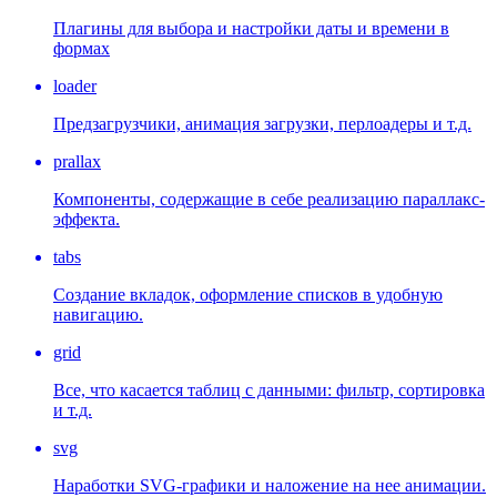
Плагины для выбора и настройки даты и времени в
формах
loader
Предзагрузчики, анимация загрузки, перлоадеры и т.д.
prallax
Компоненты, содержащие в себе реализацию параллакс-
эффекта.
tabs
Создание вкладок, оформление списков в удобную
навигацию.
grid
Все, что касается таблиц с данными: фильтр, сортировка
и т.д.
svg
Наработки SVG-графики и наложение на нее анимации.