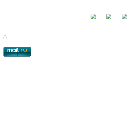
© - 2015-2017 - helix.su - все для вашего сайта |
helixsu@gmail.com
^