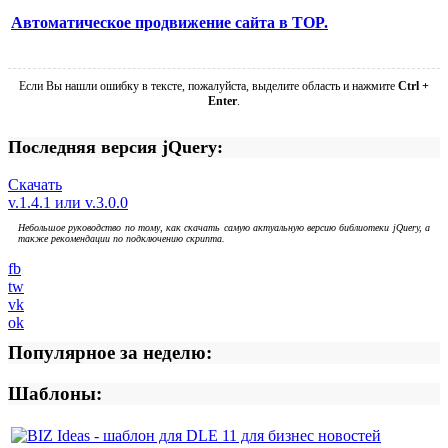
Автоматическое продвижение сайта в TOP.
Если Вы нашли ошибку в тексте, пожалуйста, выделите область и нажмите
Ctrl +
Enter
.
Последняя версия jQuery:
Скачать
v.1.4.1 или v.3.0.0
Небольшое руководство по тому, как скачать самую актуальную версию библиотеки jQuery, а
также рекомендации по подключению скрипта.
fb
tw
vk
ok
Популярное за неделю:
Шаблоны: