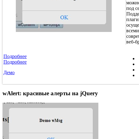
можно
под с
Подд
плаги
осуще
всеми
совр
веб-б
Подробнее
Подробнее
Демо
wAlert: красивые алерты на jQuery