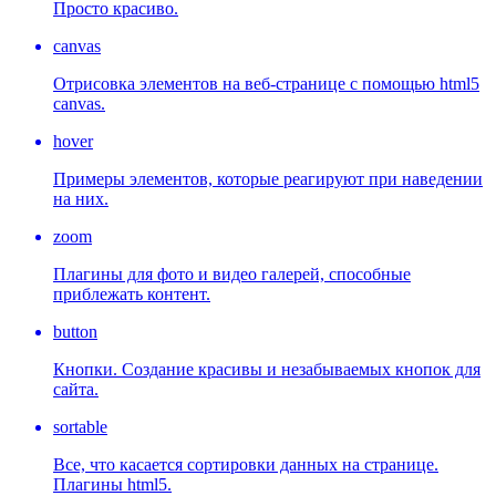
Просто красиво.
canvas
Отрисовка элементов на веб-странице с помощью html5
canvas.
hover
Примеры элементов, которые реагируют при наведении
на них.
zoom
Плагины для фото и видео галерей, способные
приблежать контент.
button
Кнопки. Создание красивы и незабываемых кнопок для
сайта.
sortable
Все, что касается сортировки данных на странице.
Плагины html5.