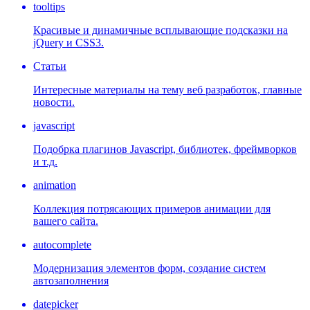
tooltips
Красивые и динамичные всплывающие подсказки на
jQuery и CSS3.
Статьи
Интересные материалы на тему веб разработок, главные
новости.
javascript
Подобрка плагинов Javascript, библиотек, фреймворков
и т.д.
animation
Коллекция потрясающих примеров анимации для
вашего сайта.
autocomplete
Модернизация элементов форм, создание систем
автозаполнения
datepicker