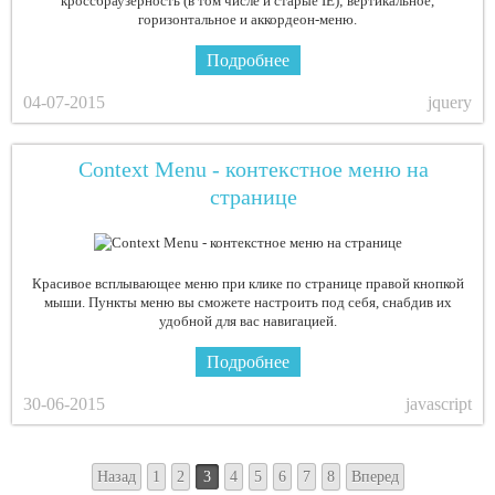
кроссбраузерность (в том числе и старые IE); вертикальное,
горизонтальное и аккордеон-меню.
Подробнее
04-07-2015
jquery
Context Menu - контекстное меню на
странице
Красивое всплывающее меню при клике по странице правой кнопкой
мыши. Пункты меню вы сможете настроить под себя, снабдив их
удобной для вас навигацией.
Подробнее
30-06-2015
javascript
Назад
1
2
3
4
5
6
7
8
Вперед