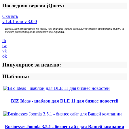
Последняя версия jQuery:
Скачать
v.1.4.1 или v.3.0.0
Небольшое руководство по тому, как скачать самую актуальную версию библиотеки jQuery, а
также рекомендации по подключению скрипта.
fb
tw
vk
ok
Популярное за неделю:
Шаблоны:
BIZ Ideas - шаблон для DLE 11 для бизнес новостей
Businesses Joomla 3.5.1 - бизнес сайт для Вашей компании