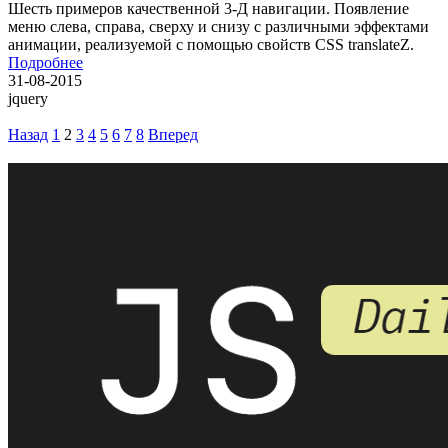
Шесть примеров качественной 3-Д навигации. Появление
меню слева, справа, сверху и снизу с различными эффектами
анимации, реализуемой с помощью свойств CSS translateZ.
Подробнее
31-08-2015
jquery
Назад
1
2
3
4
5
6
7
8
Вперед