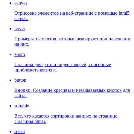
canvas
Отрисовка элементов на веб-странице с помощью html5
canvas.
hover
Примеры элементов, которые реагируют при наведении
на них.
zoom
Плагины для фото и видео галерей, способные
приблежать контент.
button
Кнопки. Создание красивы и незабываемых кнопок для
сайта.
sortable
Все, что касается сортировки данных на странице.
Плагины html5.
select