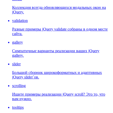
Коллекция всегда обновляющихся модальных окон на
jQuery.
validation
Разные примеры jQuery validate собраны в одном месте
сайта.
gallery
Симпатичные варианты реализации ваших jQuery
gallery.
slider
Большой сборник широкоформатных и адаптивных
jQuery slider`ов.
scrolling
Ишите примеры реализации jQuery scroll? Это то, что
вам нужно.
tooltips