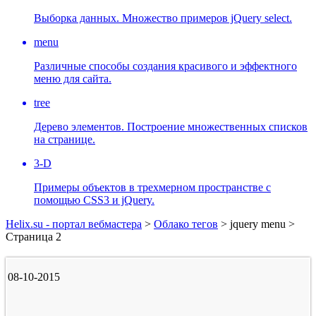
Выборка данных. Множество примеров jQuery select.
menu
Различные способы создания красивого и эффектного
меню для сайта.
tree
Дерево элементов. Построение множественных списков
на странице.
3-D
Примеры объектов в трехмерном пространстве с
помощью CSS3 и jQuery.
Helix.su - портал вебмастера
>
Облако тегов
> jquery menu >
Страница 2
08-10-2015