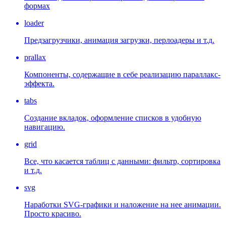
формах
loader
Предзагрузчики, анимация загрузки, перлоадеры и т.д.
prallax
Компоненты, содержащие в себе реализацию параллакс-
эффекта.
tabs
Создание вкладок, оформление списков в удобную
навигацию.
grid
Все, что касается таблиц с данными: фильтр, сортировка
и т.д.
svg
Наработки SVG-графики и наложение на нее анимации.
Просто красиво.