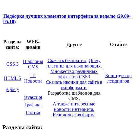
Подборка лучших элементов интерфейса за неделю (29.09-
05.10)
Разделы
WEB-
Другое
О сайте
сайта:
дизайн
Скачать бесплатно jQuery
Шаблоны
CSS 3
плагины для начинающих.
CMS
Множество различных
IT-
Конструктор
эффектов CSS3
HTML 5
Новости
лендингов
Скачать иконки для сайта в
psd-формате.
jQuery
Разработка шаблонов для
javascript
CMS.
А также интересные
Графика
новости интернета.
Статьи
Юридическая фирма
Разделы сайта: