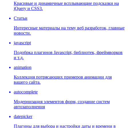
Красивые и динамичные всплывающие подсказки на
jQuery и CSS3.
Статьи
Интересные материалы на тему веб разработок, главные
новости.
javascript
Подобрка плагинов Javascript, библиотек, фреймворков
и т.д.
animation
Коллекция потрясающих примеров анимации для
вашего сайта.
autocomplete
Модернизация элементов форм, создание систем
автозаполнения
datepicker
Плагины для выбора и настройки даты и времени в