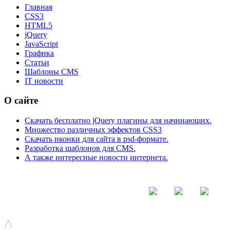
Главная
CSS3
HTML5
jQuery
JavaScript
Графика
Статьи
Шаблоны CMS
IT новости
О сайте
Скачать бесплатно jQuery плагины для начинающих.
Множество различных эффектов CSS3
Скачать иконки для сайта в psd-формате.
Разработка шаблонов для CMS.
А также интересные новости интернета.
© - 2015-2017 - helix.su - все для вашего сайта |
helixsu@gmail.com
^