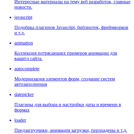
Интересные материалы на тему веб разработок, главные
новости.
javascript
Подобрка плагинов Javascript, библиотек, фреймворков
и т.д.
animation
Коллекция потрясающих примеров анимации для
вашего сайта.
autocomplete
Модернизация элементов форм, создание систем
автозаполнения
datepicker
Плагины для выбора и настройки даты и времени в
формах
loader
Предзагрузчики, анимация загрузки, перлоадеры и т.д.