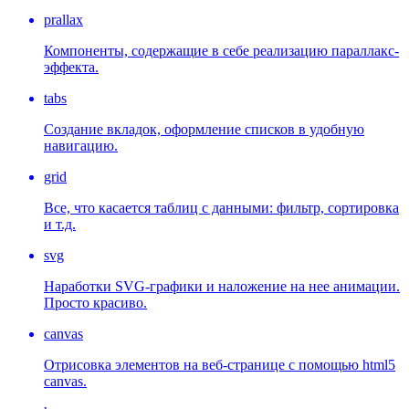
prallax
Компоненты, содержащие в себе реализацию параллакс-
эффекта.
tabs
Создание вкладок, оформление списков в удобную
навигацию.
grid
Все, что касается таблиц с данными: фильтр, сортировка
и т.д.
svg
Наработки SVG-графики и наложение на нее анимации.
Просто красиво.
canvas
Отрисовка элементов на веб-странице с помощью html5
canvas.