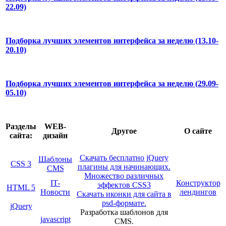
22.09)
Подборка лучших элементов интерфейса за неделю (13.10-
20.10)
Подборка лучших элементов интерфейса за неделю (29.09-
05.10)
Разделы
WEB-
Другое
О сайте
сайта:
дизайн
Скачать бесплатно jQuery
Шаблоны
CSS 3
плагины для начинающих.
CMS
Множество различных
IT-
Конструктор
эффектов CSS3
HTML 5
Новости
лендингов
Скачать иконки для сайта в
psd-формате.
jQuery
Разработка шаблонов для
javascript
CMS.