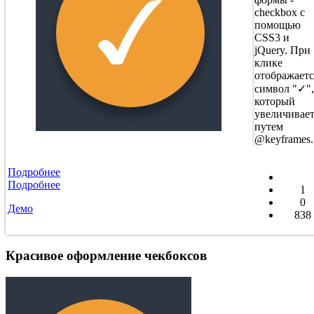
checkbox с
помощью
CSS3 и
jQuery. При
клике
отображаетс
символ "✓",
который
увеличивает
путем
@keyframes.
Подробнее
Подробнее
1
0
Демо
838
Красивое оформление чекбоксов