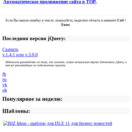
Автоматическое продвижение сайта в TOP.
Если Вы нашли ошибку в тексте, пожалуйста, выделите область и нажмите
Ctrl +
Enter
.
Последняя версия jQuery:
Скачать
v.1.4.1 или v.3.0.0
Небольшое руководство по тому, как скачать самую актуальную версию библиотеки jQuery, а
также рекомендации по подключению скрипта.
fb
tw
vk
ok
Популярное за неделю:
Шаблоны: