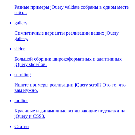
Разные примеры jQuery validate собраны в одном месте
сайта.
gallery
Симпатичные варианты реализации ваших jQuery
gallery.
slider
Большой сборник широкоформатных и адаптивных
jQuery slider`ов.
scrolling
Ишите примеры реализации jQuery scroll? Это то, что
вам нужно.
tooltips
Красивые и динамичные всплывающие подсказки на
jQuery и CSS3.
Статьи