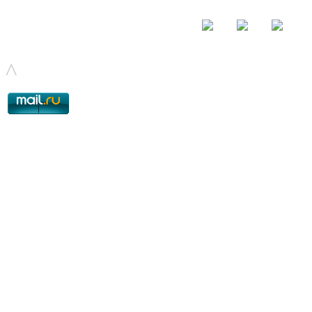
© - 2015-2017 - helix.su - все для вашего сайта |
helixsu@gmail.com
^