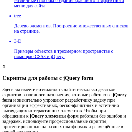
Различные способы создания красивого и эффектного
меню для сайта.
tree
Дерево элементов. Построение множественных списков
на странице.
3-D
Примеры объектов в трехмерном пространстве с
помощью CSS3 и jQuery.
X
Скрипты для работы с jQuery form
Здесь вы имеете возможность найти несколько десятков
скриптов различного назначения, которые работают с
jQuery
form
и значительно упрощают разработчику задачу при
организации эффективных, бесконфликтных и эстетично
выглядящих интерактивных элементов. Чтобы при
обращении к
jQuery элементы форм
работали без ошибок и
задержек, используйте профессиональные скрипты,
протестированные на разных платформах и размещённые в
нашей коллекции.