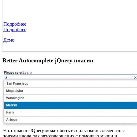
Подробнее
Подробнее
Демо
Better Autocomplete jQuery плагин
Этот плагин JQuery может быть использоывн совместно с
полями ввода для автозавершения с помощью мыши и