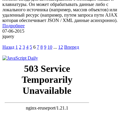
клавиатуры. Он может обрабатывать данные либо с
локального источника (например, массив объектов) или
удаленный ресурс (например, путем запроса пути AJAX
которая обеспечивает JSON / XML данные асинхронно).
Подробнее
07-06-2015
jquery
Назад
1
2
3
4
5
6
7
8
9
10
...
12
Вперед