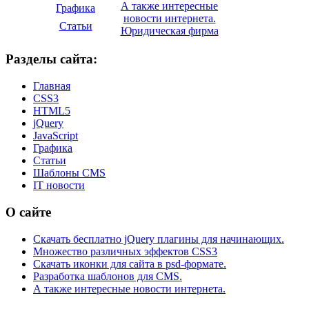
А также интересные
Графика
новости интернета.
Статьи
Юридическая фирма
Разделы сайта:
Главная
CSS3
HTML5
jQuery
JavaScript
Графика
Статьи
Шаблоны CMS
IT новости
О сайте
Скачать бесплатно jQuery плагины для начинающих.
Множество различных эффектов CSS3
Скачать иконки для сайта в psd-формате.
Разработка шаблонов для CMS.
А также интересные новости интернета.