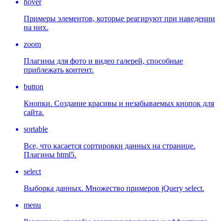
hover
Примеры элементов, которые реагируют при наведении
на них.
zoom
Плагины для фото и видео галерей, способные
приблежать контент.
button
Кнопки. Создание красивы и незабываемых кнопок для
сайта.
sortable
Все, что касается сортировки данных на странице.
Плагины html5.
select
Выборка данных. Множество примеров jQuery select.
menu