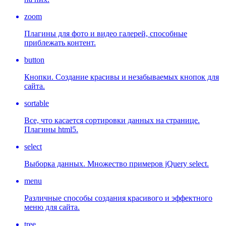
zoom
Плагины для фото и видео галерей, способные
приблежать контент.
button
Кнопки. Создание красивы и незабываемых кнопок для
сайта.
sortable
Все, что касается сортировки данных на странице.
Плагины html5.
select
Выборка данных. Множество примеров jQuery select.
menu
Различные способы создания красивого и эффектного
меню для сайта.
tree