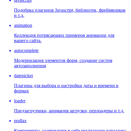
javascript
Подобрка плагинов Javascript, библиотек, фреймворков
и т.д.
animation
Коллекция потрясающих примеров анимации для
вашего сайта.
autocomplete
Модернизация элементов форм, создание систем
автозаполнения
datepicker
Плагины для выбора и настройки даты и времени в
формах
loader
Предзагрузчики, анимация загрузки, перлоадеры и т.д.
prallax
Компоненты, содержащие в себе реализацию параллакс-