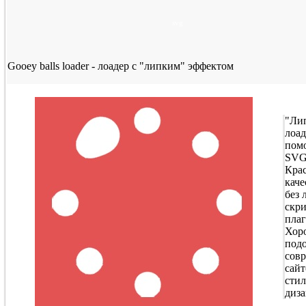
svg
Gooey balls loader - лоадер с "липким" эффектом
"Ли
лоад
пом
SVG
Крас
каче
без
скри
плаг
Хор
подо
сов
сайт
сти
диз