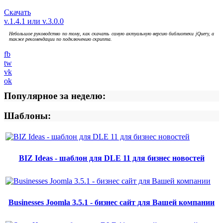
Скачать
v.1.4.1 или v.3.0.0
Небольшое руководство по тому, как скачать самую актуальную версию библиотеки jQuery, а
также рекомендации по подключению скрипта.
fb
tw
vk
ok
Популярное за неделю:
Шаблоны:
BIZ Ideas - шаблон для DLE 11 для бизнес новостей
Businesses Joomla 3.5.1 - бизнес сайт для Вашей компании