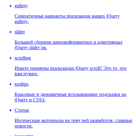
gallery
Симпатичные варианты реализации ваших jQuery
gallery.
slider
Большой сборник широкоформатных и адаптивных
jQuery slider`ов.
scrolling
Ишите примеры реализации jQuery scroll? Это то, что
вам нужно.
tooltips
Красивые и динамичные всплывающие подсказки на
jQuery и CSS3.
Статьи
Интересные материалы на тему веб разработок, главные
новости.