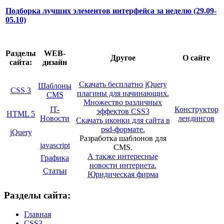
Подборка лучших элементов интерфейса за неделю (29.09-
05.10)
Разделы
WEB-
Другое
О сайте
сайта:
дизайн
Скачать бесплатно jQuery
Шаблоны
CSS 3
плагины для начинающих.
CMS
Множество различных
IT-
Конструктор
эффектов CSS3
HTML 5
Новости
лендингов
Скачать иконки для сайта в
psd-формате.
jQuery
Разработка шаблонов для
javascript
CMS.
А также интересные
Графика
новости интернета.
Статьи
Юридическая фирма
Разделы сайта:
Главная
CSS3