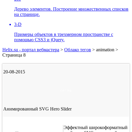
Дерево элементов. Построение множественных списков
на странице.
3-D
Примеры объектов в трехмерном пространстве с
помощью CSS3 и jQuery.
Helix.su - портал вебмастера
>
Облако тегов
> animation >
Страница 8
20-08-2015
css / svg
Анимированный SVG Hero Slider
Эффектный широкоформатный