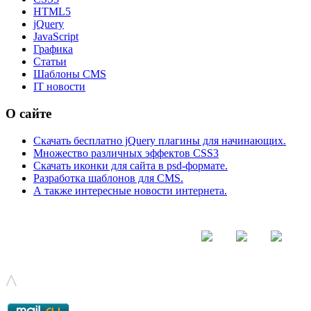
HTML5
jQuery
JavaScript
Графика
Статьи
Шаблоны CMS
IT новости
О сайте
Скачать бесплатно jQuery плагины для начинающих.
Множество различных эффектов CSS3
Скачать иконки для сайта в psd-формате.
Разработка шаблонов для CMS.
А также интересные новости интернета.
© - 2015-2017 - helix.su - все для вашего сайта |
helixsu@gmail.com
^