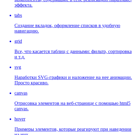
эффекта.
tabs
Создание вкладок, оформление списков в удобную
навигацию.
grid
Все, что касается таблиц с данными: фильтр, сортировка
и т.д.
svg
Наработки SVG-графики и наложение на нее анимации.
Просто красиво.
canvas
Отрисовка элементов на веб-странице с помощью html5
canvas.
hover
Примеры элементов, которые реагируют при наведении
на них.