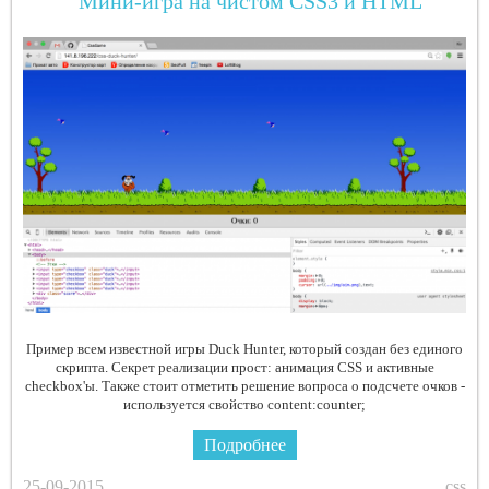
Мини-игра на чистом CSS3 и HTML
Пример всем известной игры Duck Hunter, который создан без единого
скрипта. Секрет реализации прост: анимация CSS и активные
checkbox'ы. Также стоит отметить решение вопроса о подсчете очков -
используется свойство content:counter;
Подробнее
25-09-2015
css