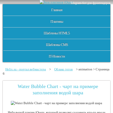
Telegram-бот для фронтендеров
Главная
Плагины
Шаблоны HTML5
Шаблоны CMS
IT-Новости
Helix.su - портал вебмастера
>
Облако тегов
> animation > Страница
6
Water Bubble Chart - чарт на примере
заполнения водой шара
Небольшой плагин jQuery, который позволит создавать что-то вроде