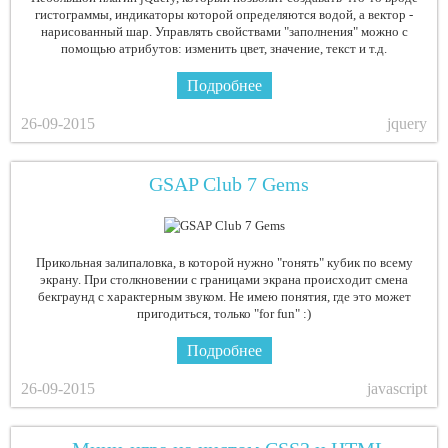
гистограммы, индикаторы которой определяются водой, а вектор -
нарисованный шар. Управлять свойствами "заполнения" можно с
помощью атрибутов: изменить цвет, значение, текст и т.д.
Подробнее
26-09-2015
jquery
GSAP Club 7 Gems
Прикольная залипаловка, в которой нужно "гонять" кубик по всему
экрану. При столкновении с границами экрана происходит смена
бекграунд с характерным звуком. Не имею понятия, где это может
пригодиться, только "for fun" :)
Подробнее
26-09-2015
javascript