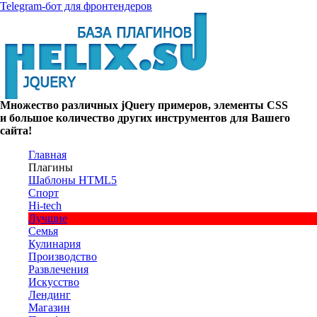
Telegram-бот для фронтендеров
Множество
различных
jQuery
примеров
,
элементы
CSS
и большое
количество
других
инструментов
для
Вашего
сайта
!
Главная
Плагины
Шаблоны HTML5
Спорт
Hi-tech
Лучшие
Семья
Кулинария
Производство
Развлечения
Искусство
Лендинг
Магазин