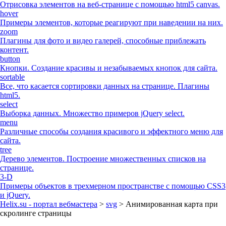
Отрисовка элементов на веб-странице с помощью html5 canvas.
hover
Примеры элементов, которые реагируют при наведении на них.
zoom
Плагины для фото и видео галерей, способные приблежать
контент.
button
Кнопки. Создание красивы и незабываемых кнопок для сайта.
sortable
Все, что касается сортировки данных на странице. Плагины
html5.
select
Выборка данных. Множество примеров jQuery select.
menu
Различные способы создания красивого и эффектного меню для
сайта.
tree
Дерево элементов. Построение множественных списков на
странице.
3-D
Примеры объектов в трехмерном пространстве с помощью CSS3
и jQuery.
Helix.su - портал вебмастера
>
svg
> Анимированная карта при
скролинге страницы