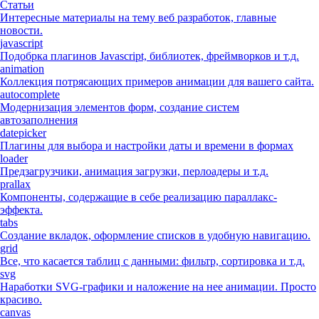
Статьи
Интересные материалы на тему веб разработок, главные
новости.
javascript
Подобрка плагинов Javascript, библиотек, фреймворков и т.д.
animation
Коллекция потрясающих примеров анимации для вашего сайта.
autocomplete
Модернизация элементов форм, создание систем
автозаполнения
datepicker
Плагины для выбора и настройки даты и времени в формах
loader
Предзагрузчики, анимация загрузки, перлоадеры и т.д.
prallax
Компоненты, содержащие в себе реализацию параллакс-
эффекта.
tabs
Создание вкладок, оформление списков в удобную навигацию.
grid
Все, что касается таблиц с данными: фильтр, сортировка и т.д.
svg
Наработки SVG-графики и наложение на нее анимации. Просто
красиво.
canvas