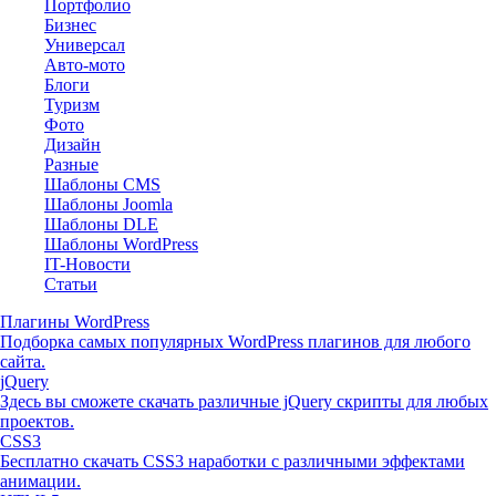
Портфолио
Бизнес
Универсал
Авто-мото
Блоги
Туризм
Фото
Дизайн
Разные
Шаблоны CMS
Шаблоны Joomla
Шаблоны DLE
Шаблоны WordPress
IT-Новости
Статьи
Плагины WordPress
Подборка самых популярных WordPress плагинов для любого
сайта.
jQuery
Здесь вы сможете скачать различные jQuery скрипты для любых
проектов.
CSS3
Бесплатно скачать CSS3 наработки с различными эффектами
анимации.