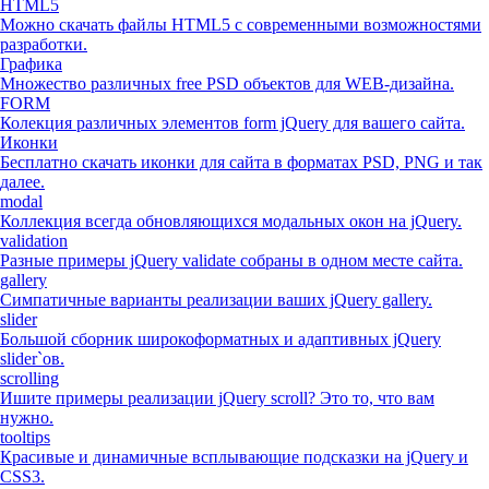
HTML5
Можно скачать файлы HTML5 с современными возможностями
разработки.
Графика
Множество различных free PSD объектов для WEB-дизайна.
FORM
Колекция различных элементов form jQuery для вашего сайта.
Иконки
Бесплатно скачать иконки для сайта в форматах PSD, PNG и так
далее.
modal
Коллекция всегда обновляющихся модальных окон на jQuery.
validation
Разные примеры jQuery validate собраны в одном месте сайта.
gallery
Симпатичные варианты реализации ваших jQuery gallery.
slider
Большой сборник широкоформатных и адаптивных jQuery
slider`ов.
scrolling
Ишите примеры реализации jQuery scroll? Это то, что вам
нужно.
tooltips
Красивые и динамичные всплывающие подсказки на jQuery и
CSS3.