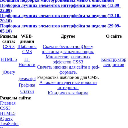
Большая подборка многоуровневых меню с описанием
Подборка лучших элементов интерфейса за неделю (13.09-
22.09)
Подборка лучших элементов интерфейса за неделю (13.10-
20.10)
Подборка лучших элементов интерфейса за неделю (29.09-
05.10)
Разделы
WEB-
Другое
О сайте
сайта:
дизайн
CSS 3
Шаблоны
Скачать бесплатно jQuery
CMS
плагины для начинающих.
Множество различных
HTML 5
IT-
Конструктор
эффектов CSS3
Новости
лендингов
Скачать иконки для сайта в psd-
jQuery
формате.
Разработка шаблонов для CMS.
javascript
А также интересные новости
Графика
интернета.
Статьи
Юридическая фирма
Разделы сайта:
Главная
CSS3
HTML5
jQuery
JavaScript