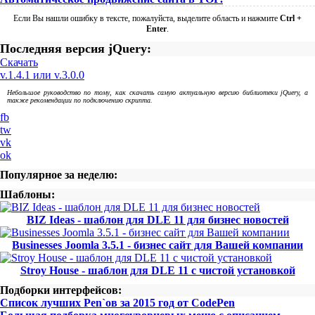
Если Вы нашли ошибку в тексте, пожалуйста, выделите область и нажмите
Ctrl +
Enter
.
Последняя версия jQuery:
Скачать
v.1.4.1 или v.3.0.0
Небольшое руководство по тому, как скачать самую актуальную версию библиотеки jQuery, а
также рекомендации по подключению скрипта.
fb
tw
vk
ok
Популярное за неделю:
Шаблоны:
BIZ Ideas - шаблон для DLE 11 для бизнес новостей
Businesses Joomla 3.5.1 - бизнес сайт для Вашей компании
Stroy House - шаблон для DLE 11 с чистой установкой
Подборки интерфейсов:
Список лучших Pen`ов за 2015 год от CodePen