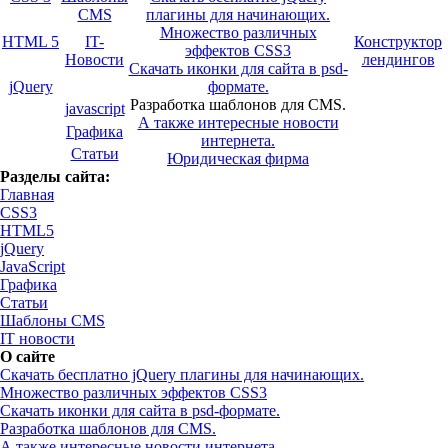
CMS
плагины для начинающих.
Множество различных
HTML 5
IT-
Конструктор
эффектов CSS3
Новости
лендингов
Скачать иконки для сайта в psd-
jQuery
формате.
Разработка шаблонов для CMS.
javascript
А также интересные новости
Графика
интернета.
Статьи
Юридическая фирма
Разделы сайта:
Главная
CSS3
HTML5
jQuery
JavaScript
Графика
Статьи
Шаблоны CMS
IT новости
О сайте
Скачать бесплатно jQuery плагины для начинающих.
Множество различных эффектов CSS3
Скачать иконки для сайта в psd-формате.
Разработка шаблонов для CMS.
А также интересные новости интернета.