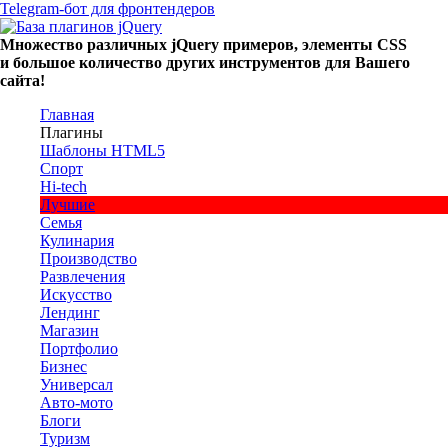
Telegram-бот для фронтендеров
Множество
различных
jQuery
примеров
,
элементы
CSS
и большое
количество
других
инструментов
для
Вашего
сайта
!
Главная
Плагины
Шаблоны HTML5
Спорт
Hi-tech
Лучшие
Семья
Кулинария
Производство
Развлечения
Искусство
Лендинг
Магазин
Портфолио
Бизнес
Универсал
Авто-мото
Блоги
Туризм