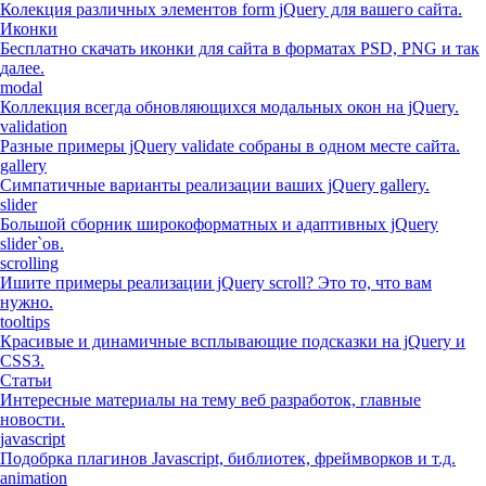
Колекция различных элементов form jQuery для вашего сайта.
Иконки
Бесплатно скачать иконки для сайта в форматах PSD, PNG и так
далее.
modal
Коллекция всегда обновляющихся модальных окон на jQuery.
validation
Разные примеры jQuery validate собраны в одном месте сайта.
gallery
Симпатичные варианты реализации ваших jQuery gallery.
slider
Большой сборник широкоформатных и адаптивных jQuery
slider`ов.
scrolling
Ишите примеры реализации jQuery scroll? Это то, что вам
нужно.
tooltips
Красивые и динамичные всплывающие подсказки на jQuery и
CSS3.
Статьи
Интересные материалы на тему веб разработок, главные
новости.
javascript
Подобрка плагинов Javascript, библиотек, фреймворков и т.д.
animation