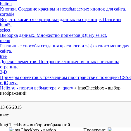
button
Кнопки. Создание красивы и незабываемых кнопок для сайта.
sortable
Все, что касается сортировки данных на странице. Плагины
html5.
select
Выборка данных. Множество примеров jQuery select.
menu
Различные способы создания красивого и эффектного меню для
сайта.
tree
Дерево элементов. Построение множественных списков на
странице.
3-D
Примеры объектов в трехмерном пространстве с помощью CSS3
и jQuery.
Helix.su - портал вебмастера
>
jquery
> imgCheckbox - выбор
изображений
13-06-2015
jquery
imgCheckbox - выбор изображений
Проверено: