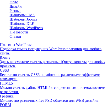
Фото
Дизайн
Разные
Шаблоны CMS
Шаблоны Joomla
Шаблоны DLE
Шаблоны WordPress
IT-Новости
Статьи
Плагины WordPress
Подборка самых популярных WordPress плагинов для любого
сайта.
jQuery
Здесь вы сможете скачать различные jQuery скрипты для любых
проектов.
CSS3
Бесплатно скачать CSS3 наработки с различными эффектами
анимации.
HTML5
Можно скачать файлы HTML5 с современными возможностями
разработки.
Графика
Множество различных free PSD объектов для WEB-дизайна.
FORM