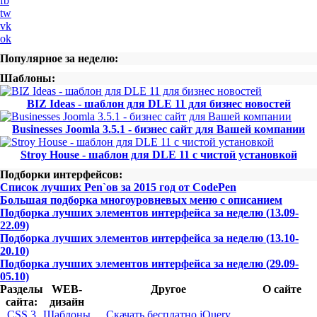
fb
tw
vk
ok
Популярное за неделю:
Шаблоны:
BIZ Ideas - шаблон для DLE 11 для бизнес новостей
Businesses Joomla 3.5.1 - бизнес сайт для Вашей компании
Stroy House - шаблон для DLE 11 с чистой установкой
Подборки интерфейсов:
Список лучших Pen`ов за 2015 год от CodePen
Большая подборка многоуровневых меню с описанием
Подборка лучших элементов интерфейса за неделю (13.09-
22.09)
Подборка лучших элементов интерфейса за неделю (13.10-
20.10)
Подборка лучших элементов интерфейса за неделю (29.09-
05.10)
Разделы
WEB-
Другое
О сайте
сайта:
дизайн
CSS 3
Шаблоны
Скачать бесплатно jQuery