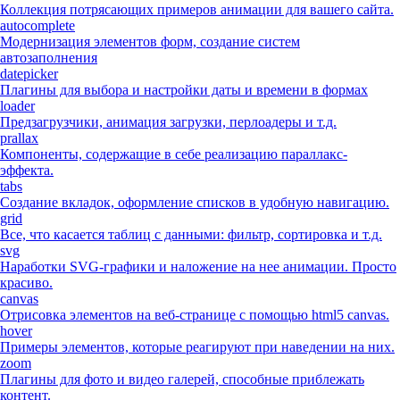
Коллекция потрясающих примеров анимации для вашего сайта.
autocomplete
Модернизация элементов форм, создание систем
автозаполнения
datepicker
Плагины для выбора и настройки даты и времени в формах
loader
Предзагрузчики, анимация загрузки, перлоадеры и т.д.
prallax
Компоненты, содержащие в себе реализацию параллакс-
эффекта.
tabs
Создание вкладок, оформление списков в удобную навигацию.
grid
Все, что касается таблиц с данными: фильтр, сортировка и т.д.
svg
Наработки SVG-графики и наложение на нее анимации. Просто
красиво.
canvas
Отрисовка элементов на веб-странице с помощью html5 canvas.
hover
Примеры элементов, которые реагируют при наведении на них.
zoom
Плагины для фото и видео галерей, способные приблежать
контент.