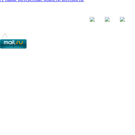
© - 2015-2017 - helix.su - все для вашего сайта |
helixsu@gmail.com
^