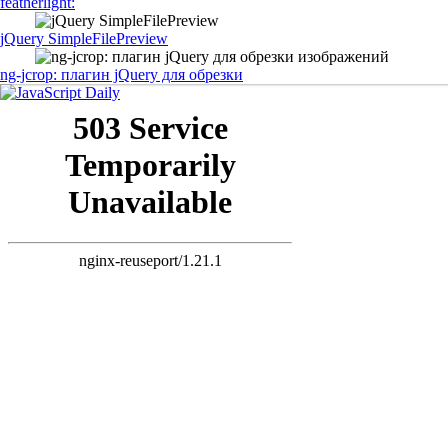
featherlight:
jQuery SimpleFilePreview
ng-jcrop: плагин jQuery для обрезки