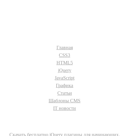
Разделы сайта:
Главная
CSS3
HTML5
jQuery
JavaScript
Графика
Статьи
Шаблоны CMS
IT новости
О сайте
Скачать бесплатно jQuery плагины для начинающих.