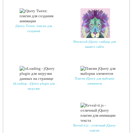
jQuery Tween: плагин для
создания
Неплохой jQuery слайдер для
вашего сайта
Плагин jQuery для выборки
isLoading - jQuery plugin для
элементов
загрузки
Reveal-it.js - отличный jQuery
плагин