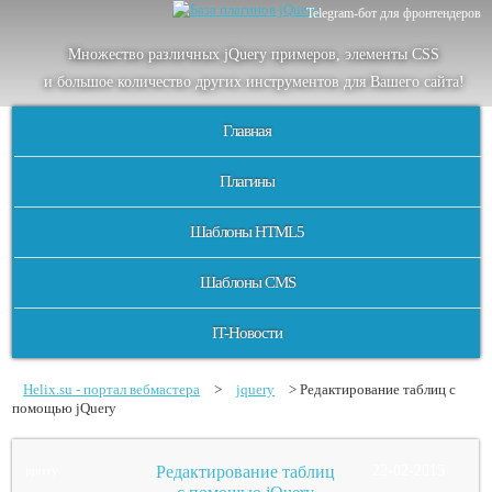
Telegram-бот для фронтендеров
Множество
различных
jQuery
примеров
,
элементы
CSS
и большое
количество
других
инструментов
для
Вашего
сайта
!
Главная
Плагины
Шаблоны HTML5
Шаблоны CMS
IT-Новости
Helix.su - портал вебмастера
>
jquery
> Редактирование таблиц с
помощью jQuery
Редактирование таблиц
22-02-2015
jquery