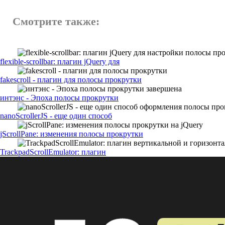
Смотрите также:
flexible-scrollbar: плагин jQuery для
fakescroll - плагин для полосы прокрутки
интэнс - Эпоха полосы прокрутки
nanoScrollerJS - еще один способ
jScrollPane: изменения полосы прокрутки
TrackpadScrollEmulator: плагин