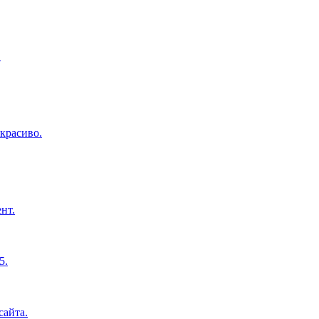
.
красиво.
нт.
5.
сайта.