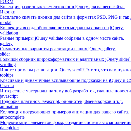
FORM
Колекция различных элементов form jQuery для вашего сайта.
Иконки
Бесплатно скачать иконки для сайта в форматах PSD, PNG и так 
modal
Коллекция всегда обновляющихся модальных окон на jQuery.
validation
Разные примеры jQuery validate собраны в одном месте сайта.
gallery
Симпатичные варианты реализации ваших jQuery gallery.
slider
Большой сборник широкоформатных и адаптивных jQuery slider`
scrolling
Ишите примеры реализации jQuery scroll? Это то, что вам нужно
tooltips
Красивые и динамичные всплывающие подсказки на jQuery и C
Статьи
Интересные материалы на тему веб разработок, главные новости
javascript
Подобрка плагинов Javascript, библиотек, фреймворков и т.д.
animation
Коллекция потрясающих примеров анимации для вашего сайта.
autocomplete
Модернизация элементов форм, создание систем автозаполнени
datepicker