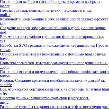
Плагины для выбора и настройки даты и времени в формах
loader
Предзагрузчики, анимация загрузки, перлоадеры и т.д.
prallax
Компоненты, содержащие в себе реализацию параллакс-эффекта
tabs
Создание вкладок, оформление списков в удобную навигацию.
grid
Все, что касается таблиц с данными: фильтр, сортировка и т.д.
svg
Наработки SVG-графики и наложение на нее анимации. Просто 
canvas
Отрисовка элементов на веб-странице с помощью html5 canvas.
hover
Примеры элементов, которые реагируют при наведении на них.
zoom
Плагины для фото и видео галерей, способные приблежать конте
button
Кнопки. Создание красивы и незабываемых кнопок для сайта.
sortable
Все, что касается сортировки данных на странице. Плагины html
select
Выборка данных. Множество примеров jQuery select.
menu
Различные способы создания красивого и эффектного меню для 