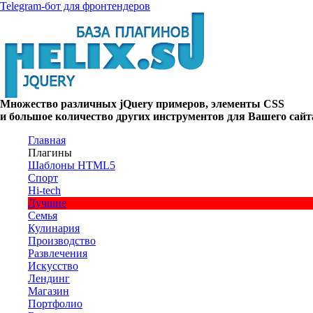
Telegram-бот для фронтендеров
Множество
различных
jQuery
примеров
,
элементы
CSS
и большое
количество
других
инструментов
для
Вашего
сайт
Главная
Плагины
Шаблоны HTML5
Спорт
Hi-tech
Лучшие
Семья
Кулинария
Производство
Развлечения
Искусство
Лендинг
Магазин
Портфолио