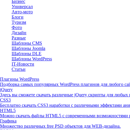
Бизнес
Универсал
Авто-мото
Блоги
Туризм
Фото
Дизайн
Разные
Шаблоны CMS
Шаблоны Joomla
Шаблоны DLE
Шаблоны WordPress
IT-Новости
Статьи
Плагины WordPress
Подборка самых популярных WordPress плагинов для любого сай
jQuery
Здесь вы сможете скачать различные jQuery скрипты для любых 
CSS3
Бесплатно скачать CSS3 наработки с различными эффектами ан
HTML5
Можно скачать файлы HTML5 с современными возможностями р
Графика
Множество различных free PSD объектов для WEB-дизайна.