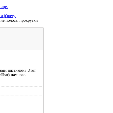
нице.
и jQuery.
ление полосы прокрутки
нным дизайном? Этот
llbar) намного