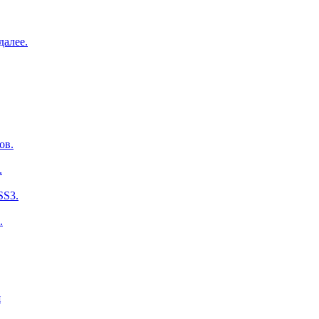
далее.
ов.
.
SS3.
.
я