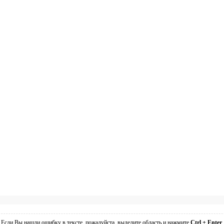
Если Вы нашли ошибку в тексте, пожалуйста, выделите область и нажмите
Ctrl + Enter
.