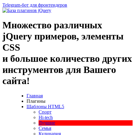
Telegram-бот для фронтендеров
Множество
различных
jQuery
примеров
,
элементы
CSS
и большое
количество
других
инструментов
для
Вашего
сайта
!
Главная
Плагины
Шаблоны HTML5
Спорт
Hi-tech
Лучшие
Семья
Кулинария