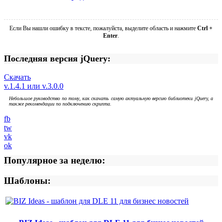
Если Вы нашли ошибку в тексте, пожалуйста, выделите область и нажмите
Ctrl +
Enter
.
Последняя версия jQuery:
Скачать
v.1.4.1 или v.3.0.0
Небольшое руководство по тому, как скачать самую актуальную версию библиотеки jQuery, а
также рекомендации по подключению скрипта.
fb
tw
vk
ok
Популярное за неделю:
Шаблоны: