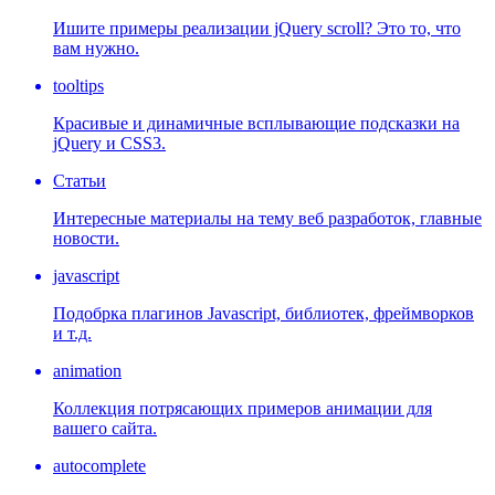
Ишите примеры реализации jQuery scroll? Это то, что
вам нужно.
tooltips
Красивые и динамичные всплывающие подсказки на
jQuery и CSS3.
Статьи
Интересные материалы на тему веб разработок, главные
новости.
javascript
Подобрка плагинов Javascript, библиотек, фреймворков
и т.д.
animation
Коллекция потрясающих примеров анимации для
вашего сайта.
autocomplete