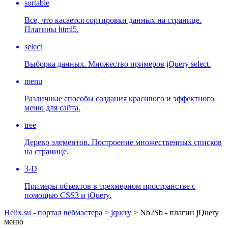
sortable
Все, что касается сортировки данных на странице.
Плагины html5.
select
Выборка данных. Множество примеров jQuery select.
menu
Различные способы создания красивого и эффектного
меню для сайта.
tree
Дерево элементов. Построение множественных списков
на странице.
3-D
Примеры объектов в трехмерном пространстве с
помощью CSS3 и jQuery.
Helix.su - портал вебмастера
>
jquery
> Nb2Sb - плагин jQuery
меню