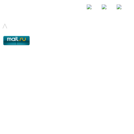
© - 2015-2017 - helix.su - все для вашего сайта |
helixsu@gmail.com
^