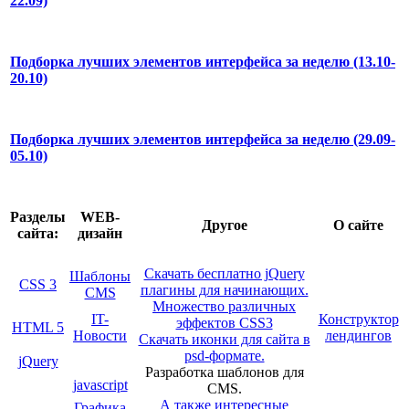
22.09)
Подборка лучших элементов интерфейса за неделю (13.10-
20.10)
Подборка лучших элементов интерфейса за неделю (29.09-
05.10)
Разделы
WEB-
Другое
О сайте
сайта:
дизайн
Скачать бесплатно jQuery
Шаблоны
CSS 3
плагины для начинающих.
CMS
Множество различных
IT-
Конструктор
эффектов CSS3
HTML 5
Новости
лендингов
Скачать иконки для сайта в
psd-формате.
jQuery
Разработка шаблонов для
javascript
CMS.
А также интересные
Графика