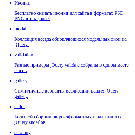
Иконки
Бесплатно скачать иконки для сайта в форматах PSD,
PNG и так далее.
modal
Коллекция всегда обновляющихся модальных окон на
jQuery.
validation
Разные примеры jQuery validate собраны в одном месте
сайта.
gallery
Симпатичные варианты реализации ваших jQuery
gallery.
slider
Большой сборник широкоформатных и адаптивных
jQuery slider`ов.
scrolling