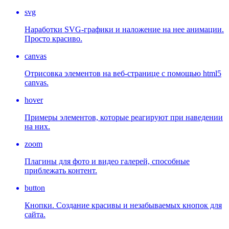
svg
Наработки SVG-графики и наложение на нее анимации.
Просто красиво.
canvas
Отрисовка элементов на веб-странице с помощью html5
canvas.
hover
Примеры элементов, которые реагируют при наведении
на них.
zoom
Плагины для фото и видео галерей, способные
приблежать контент.
button
Кнопки. Создание красивы и незабываемых кнопок для
сайта.