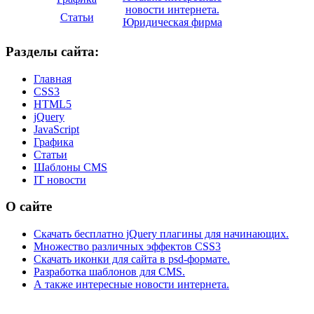
новости интернета.
Статьи
Юридическая фирма
Разделы сайта:
Главная
CSS3
HTML5
jQuery
JavaScript
Графика
Статьи
Шаблоны CMS
IT новости
О сайте
Скачать бесплатно jQuery плагины для начинающих.
Множество различных эффектов CSS3
Скачать иконки для сайта в psd-формате.
Разработка шаблонов для CMS.
А также интересные новости интернета.