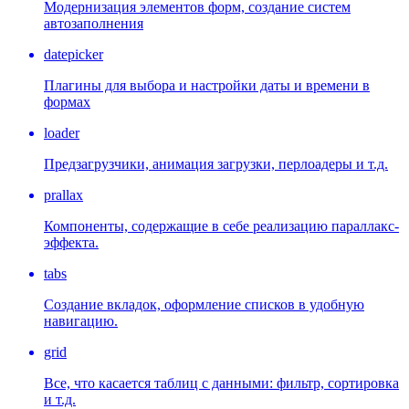
Модернизация элементов форм, создание систем
автозаполнения
datepicker
Плагины для выбора и настройки даты и времени в
формах
loader
Предзагрузчики, анимация загрузки, перлоадеры и т.д.
prallax
Компоненты, содержащие в себе реализацию параллакс-
эффекта.
tabs
Создание вкладок, оформление списков в удобную
навигацию.
grid
Все, что касается таблиц с данными: фильтр, сортировка
и т.д.