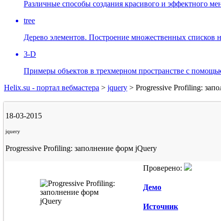
Различные способы создания красивого и эффектного мен
tree
Дерево элементов. Построение множественных списков н
3-D
Примеры объектов в трехмерном пространстве с помощью
Helix.su - портал вебмастера
>
jquery
> Progressive Profiling: за
18-03-2015
jquery
Progressive Profiling: заполнение форм jQuery
Проверено:
Демо
Источник