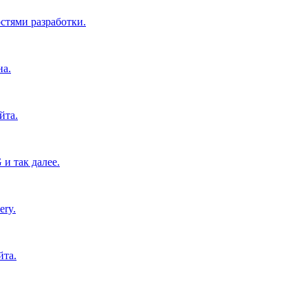
тями разработки.
на.
йта.
и так далее.
ery.
йта.