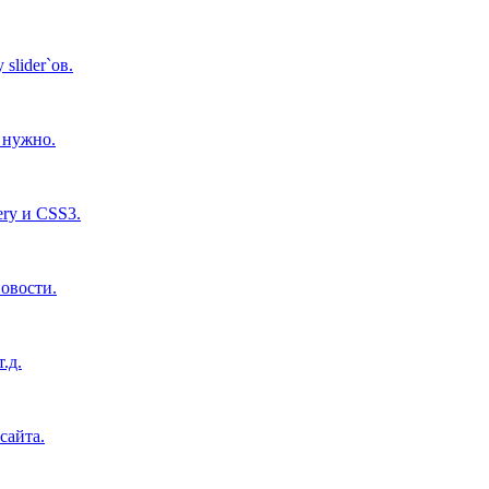
lider`ов.
м нужно.
ry и CSS3.
новости.
.д.
сайта.