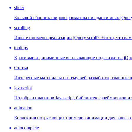
slider
Большой сборник широкоформатных и адаптивных jQuery s
scrolling
Ишите примеры реализации jQuery scroll? Это то, что ва
tooltips
Красивые и динамичные всплывающие подсказки на jQue
Статьи
Интересные материалы на тему веб разработок, главные 
javascript
Подобрка плагинов Javascript, библиотек, фреймворков и т
animation
Коллекция потрясающих примеров анимации для вашего 
autocomplete