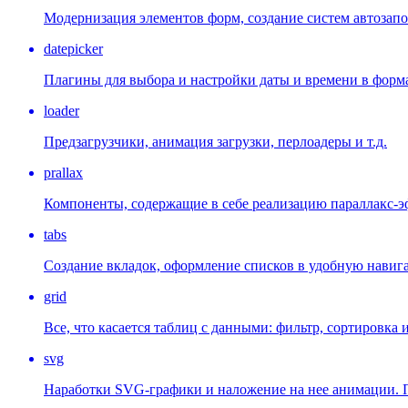
Модернизация элементов форм, создание систем автозап
datepicker
Плагины для выбора и настройки даты и времени в форм
loader
Предзагрузчики, анимация загрузки, перлоадеры и т.д.
prallax
Компоненты, содержащие в себе реализацию параллакс-э
tabs
Создание вкладок, оформление списков в удобную навиг
grid
Все, что касается таблиц с данными: фильтр, сортировка и 
svg
Наработки SVG-графики и наложение на нее анимации. П