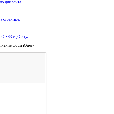
ю для сайта.
а странице.
 CSS3 и jQuery.
полнение форм jQuery