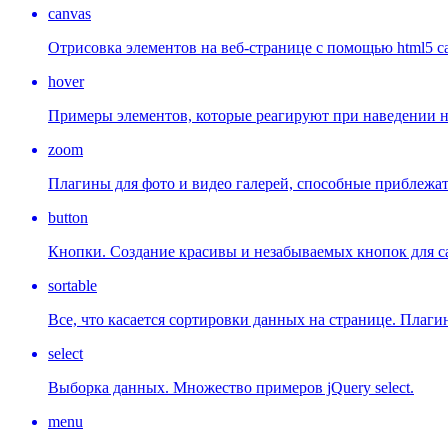
canvas
Отрисовка элементов на веб-странице с помощью html5 ca
hover
Примеры элементов, которые реагируют при наведении н
zoom
Плагины для фото и видео галерей, способные приблежат
button
Кнопки. Создание красивы и незабываемых кнопок для с
sortable
Все, что касается сортировки данных на странице. Плаги
select
Выборка данных. Множество примеров jQuery select.
menu