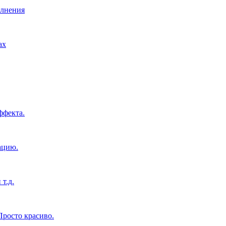
олнения
ах
ффекта.
ацию.
т.д.
росто красиво.