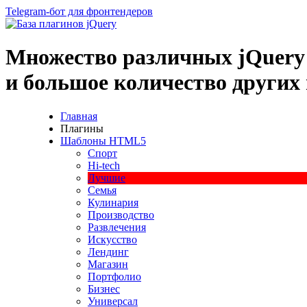
Telegram-бот для фронтендеров
Множество
различных
jQuery
и большое
количество
других
Главная
Плагины
Шаблоны HTML5
Спорт
Hi-tech
Лучшие
Семья
Кулинария
Производство
Развлечения
Искусство
Лендинг
Магазин
Портфолио
Бизнес
Универсал