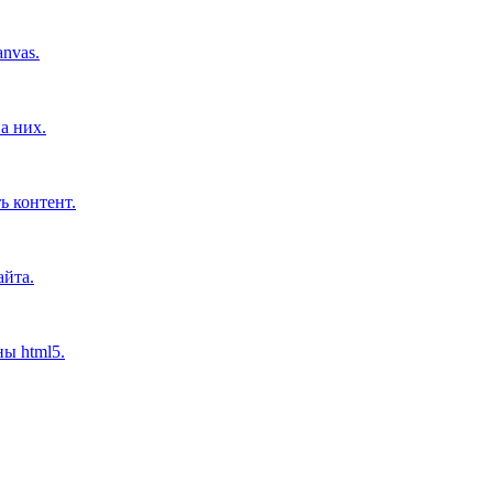
nvas.
а них.
ь контент.
айта.
ны html5.