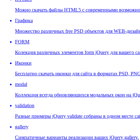
Можно скачать файлы HTML5 с современными возможнос
Графика
Множество различных free PSD объектов для WEB-дизай
FORM
Колекция различных элементов form jQuery для вашего са
Иконки
Бесплатно скачать иконки для сайта в форматах PSD, PNG 
modal
Коллекция всегда обновляющихся модальных окон на jQu
validation
Разные примеры jQuery validate собраны в одном месте са
gallery
Симпатичные варианты реализации ваших jQuery gallery.