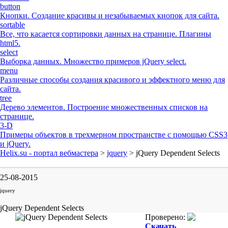
button
Кнопки. Создание красивы и незабываемых кнопок для сайта.
sortable
Все, что касается сортировки данных на странице. Плагины
html5.
select
Выборка данных. Множество примеров jQuery select.
menu
Различные способы создания красивого и эффектного меню для
сайта.
tree
Дерево элементов. Построение множественных списков на
странице.
3-D
Примеры объектов в трехмерном пространстве с помощью CSS3
и jQuery.
Helix.su - портал вебмастера
>
jquery
> jQuery Dependent Selects
25-08-2015
jquery
jQuery Dependent Selects
Проверено:
Скачать