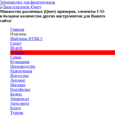
Telegram-бот для фронтендеров
Множество
различных
jQuery
примеров
,
элементы
CSS
и большое
количество
других
инструментов
для
Вашего
сайта
!
Главная
Плагины
Шаблоны HTML5
Спорт
Hi-tech
Лучшие
Семья
Кулинария
Производство
Развлечения
Искусство
Лендинг
Магазин
Портфолио
Бизнес
Универсал
Авто-мото
Блоги
Туризм