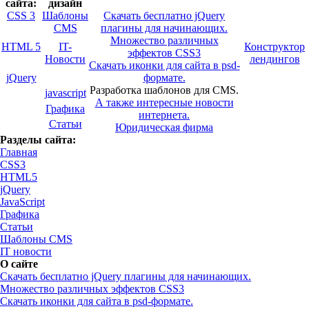
сайта:
дизайн
CSS 3
Шаблоны
Скачать бесплатно jQuery
CMS
плагины для начинающих.
Множество различных
HTML 5
IT-
Конструктор
эффектов CSS3
Новости
лендингов
Скачать иконки для сайта в psd-
jQuery
формате.
Разработка шаблонов для CMS.
javascript
А также интересные новости
Графика
интернета.
Статьи
Юридическая фирма
Разделы сайта:
Главная
CSS3
HTML5
jQuery
JavaScript
Графика
Статьи
Шаблоны CMS
IT новости
О сайте
Скачать бесплатно jQuery плагины для начинающих.
Множество различных эффектов CSS3
Скачать иконки для сайта в psd-формате.