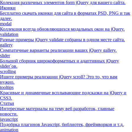
Колекция различных элементов form jQuery для вашего сайта.
Иконки
Бесплатно скачать иконки для сайта в форматах PSD, PNG и так
далее.
modal
Коллекция всегда обновляющихся модальных окон на jQuery.
validation
Разные примеры jQuery validate собраны в одном месте сайта.
gallery
Симпатичные варианты реализации ваших jQuery gallery.
slider
Большой сборник широкоформатных и адаптивных jQuery
slider`ов.
scrolling
Ишите примеры реализации jQuery scroll? Это то, что вам
нужно.
tooltips
Красивые и динамичные всплывающие подсказки на jQuery и
CSS3.
Статьи
Интересные материалы на тему веб разработок, главные
новости.
javascript
Подобрка плагинов Javascript, библиотек, фреймворков и т.д.
animation