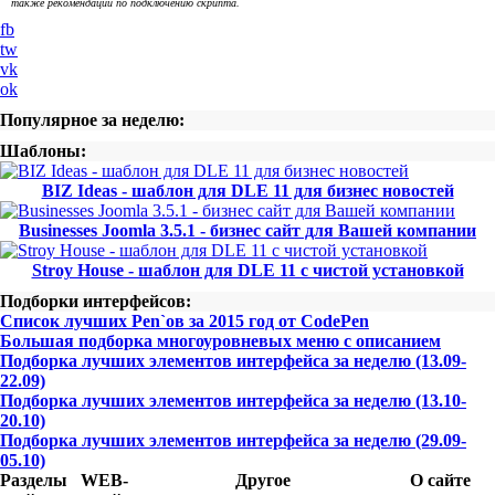
также рекомендации по подключению скрипта.
fb
tw
vk
ok
Популярное за неделю:
Шаблоны:
BIZ Ideas - шаблон для DLE 11 для бизнес новостей
Businesses Joomla 3.5.1 - бизнес сайт для Вашей компании
Stroy House - шаблон для DLE 11 с чистой установкой
Подборки интерфейсов:
Список лучших Pen`ов за 2015 год от CodePen
Большая подборка многоуровневых меню с описанием
Подборка лучших элементов интерфейса за неделю (13.09-
22.09)
Подборка лучших элементов интерфейса за неделю (13.10-
20.10)
Подборка лучших элементов интерфейса за неделю (29.09-
05.10)
Разделы
WEB-
Другое
О сайте