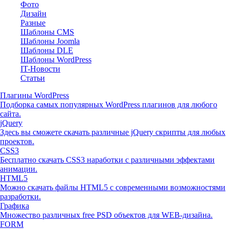
Фото
Дизайн
Разные
Шаблоны CMS
Шаблоны Joomla
Шаблоны DLE
Шаблоны WordPress
IT-Новости
Статьи
Плагины WordPress
Подборка самых популярных WordPress плагинов для любого
сайта.
jQuery
Здесь вы сможете скачать различные jQuery скрипты для любых
проектов.
CSS3
Бесплатно скачать CSS3 наработки с различными эффектами
анимации.
HTML5
Можно скачать файлы HTML5 с современными возможностями
разработки.
Графика
Множество различных free PSD объектов для WEB-дизайна.
FORM