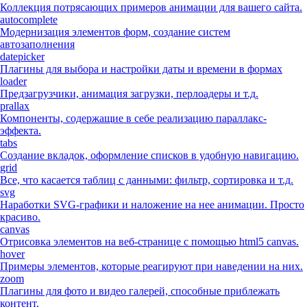
Коллекция потрясающих примеров анимации для вашего сайта.
autocomplete
Модернизация элементов форм, создание систем
автозаполнения
datepicker
Плагины для выбора и настройки даты и времени в формах
loader
Предзагрузчики, анимация загрузки, перлоадеры и т.д.
prallax
Компоненты, содержащие в себе реализацию параллакс-
эффекта.
tabs
Создание вкладок, оформление списков в удобную навигацию.
grid
Все, что касается таблиц с данными: фильтр, сортировка и т.д.
svg
Наработки SVG-графики и наложение на нее анимации. Просто
красиво.
canvas
Отрисовка элементов на веб-странице с помощью html5 canvas.
hover
Примеры элементов, которые реагируют при наведении на них.
zoom
Плагины для фото и видео галерей, способные приблежать
контент.