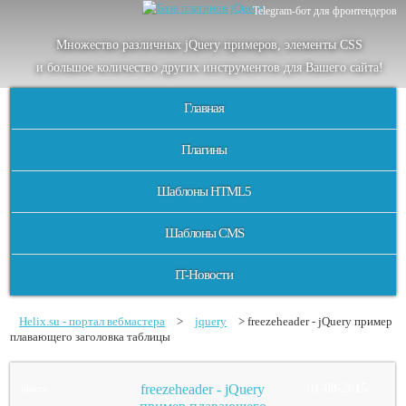
Telegram-бот для фронтендеров
Множество
различных
jQuery
примеров
,
элементы
CSS
и большое
количество
других
инструментов
для
Вашего
сайта
!
Главная
Плагины
Шаблоны HTML5
Шаблоны CMS
IT-Новости
Helix.su - портал вебмастера
>
jquery
> freezeheader - jQuery пример
плавающего заголовка таблицы
freezeheader - jQuery
01-08-2015
jquery