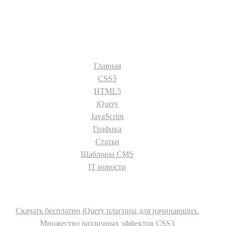
Разделы сайта:
Главная
CSS3
HTML5
jQuery
JavaScript
Графика
Статьи
Шаблоны CMS
IT новости
О сайте
Скачать бесплатно jQuery плагины для начинающих.
Множество различных эффектов CSS3