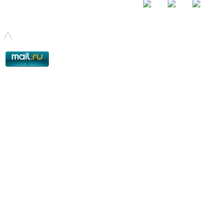
© - 2015-2017 - helix.su - все для вашего сайта |
helixsu@gmail.com
^