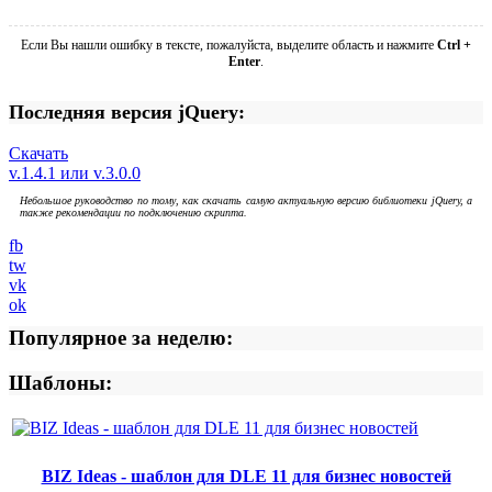
Если Вы нашли ошибку в тексте, пожалуйста, выделите область и нажмите
Ctrl +
Enter
.
Последняя версия jQuery:
Скачать
v.1.4.1 или v.3.0.0
Небольшое руководство по тому, как скачать самую актуальную версию библиотеки jQuery, а
также рекомендации по подключению скрипта.
fb
tw
vk
ok
Популярное за неделю:
Шаблоны:
BIZ Ideas - шаблон для DLE 11 для бизнес новостей