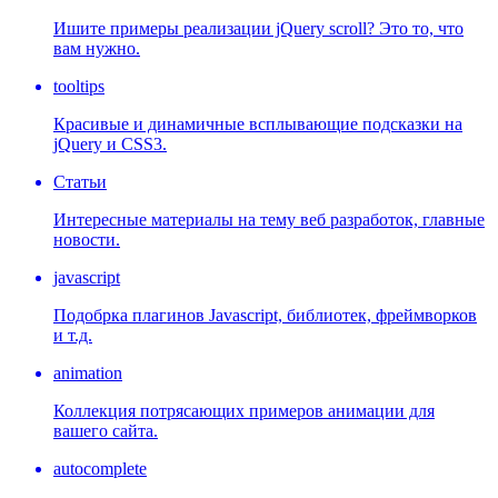
Ишите примеры реализации jQuery scroll? Это то, что
вам нужно.
tooltips
Красивые и динамичные всплывающие подсказки на
jQuery и CSS3.
Статьи
Интересные материалы на тему веб разработок, главные
новости.
javascript
Подобрка плагинов Javascript, библиотек, фреймворков
и т.д.
animation
Коллекция потрясающих примеров анимации для
вашего сайта.
autocomplete