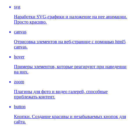
svg
Наработки SVG-графики и наложение на нее анимации.
Просто красиво.
canvas
Отрисовка элементов на веб-странице с помощью html5
canvas.
hover
Примеры элементов, которые реагируют при наведении
на них.
zoom
Плагины для фото и видео галерей, способные
приблежать контент.
button
Кнопки. Создание красивы и незабываемых кнопок для
сайта.