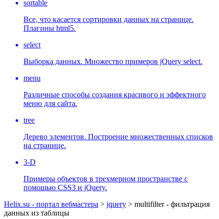
sortable
Все, что касается сортировки данных на странице.
Плагины html5.
select
Выборка данных. Множество примеров jQuery select.
menu
Различные способы создания красивого и эффектного
меню для сайта.
tree
Дерево элементов. Построение множественных списков
на странице.
3-D
Примеры объектов в трехмерном пространстве с
помощью CSS3 и jQuery.
Helix.su - портал вебмастера
>
jquery
> multifilter - фильтрация
данных из таблицы