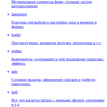
Модернизация элементов форм, создание систем
автозаполнения
datepicker
Плагины для выбора и настройки даты и времени в
формах
loader
Предзагрузчики, анимация загрузки, перлоадеры и т.д.
prallax
Компоненты, содержащие в себе реализацию параллакс-
эффекта.
tabs
Создание вкладок, оформление списков в удобную
навигацию.
grid
Все, что касается таблиц с данными: фильтр, сортировка
и т.д.