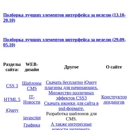
Подборка лучших элементов интерфейса за неделю (13.10-
20.10)
Подборка лучших элементов интерфейса за неделю (29.09-
05.10)
Разделы
WEB-
Другое
О сайте
сайта:
дизайн
Скачать бесплатно jQuery
Шаблоны
CSS 3
плагины для начинающих.
CMS
Множество различных
IT-
Конструктор
эффектов CSS3
HTML 5
Новости
лендингов
Скачать иконки для сайта в
psd-формате.
jQuery
Разработка шаблонов для
javascript
CMS.
А также интересные
Графика
новости интернета.