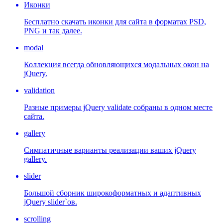
Иконки
Бесплатно скачать иконки для сайта в форматах PSD,
PNG и так далее.
modal
Коллекция всегда обновляющихся модальных окон на
jQuery.
validation
Разные примеры jQuery validate собраны в одном месте
сайта.
gallery
Симпатичные варианты реализации ваших jQuery
gallery.
slider
Большой сборник широкоформатных и адаптивных
jQuery slider`ов.
scrolling