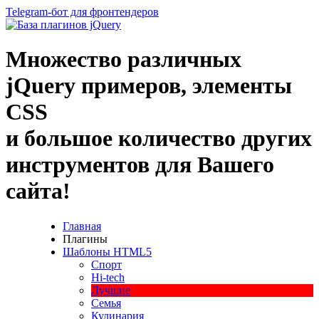
Telegram-бот для фронтендеров
Множество
различных
jQuery
примеров
,
элементы
CSS
и большое
количество
других
инструментов
для
Вашего
сайта
!
Главная
Плагины
Шаблоны HTML5
Спорт
Hi-tech
Лучшие
Семья
Кулинария