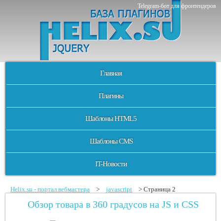
Telegram-бот для фронтендеров
Главная
Плагины
Шаблоны HTML5
Шаблоны CMS
IT-Новости
Helix.su - портал вебмастера
>
javascript
> Страница 2
Обзор товара в 360 градусов на JS и CSS