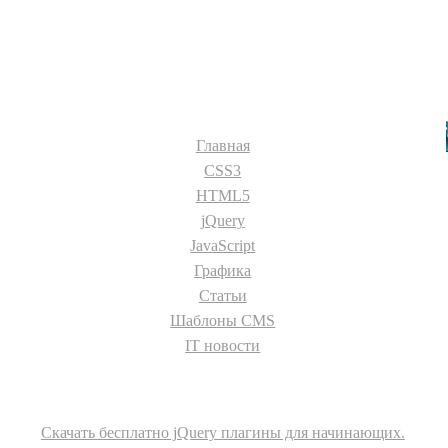
Разделы сайта:
Главная
CSS3
HTML5
jQuery
JavaScript
Графика
Статьи
Шаблоны CMS
IT новости
О сайте
Скачать бесплатно jQuery плагины для начинающих.