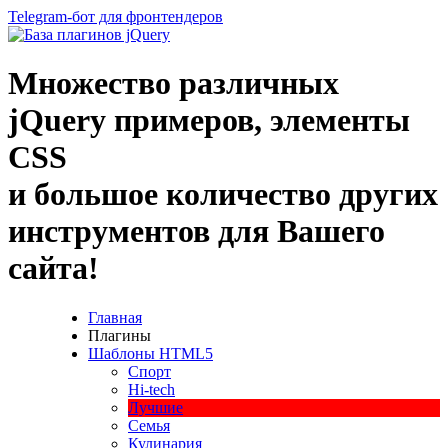
Telegram-бот для фронтендеров
Множество
различных
jQuery
примеров
,
элементы
CSS
и большое
количество
других
инструментов
для
Вашего
сайта
!
Главная
Плагины
Шаблоны HTML5
Спорт
Hi-tech
Лучшие
Семья
Кулинария