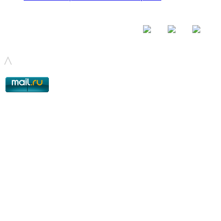
© - 2015-2017 - helix.su - все для вашего сайта |
helixsu@gmail.com
^