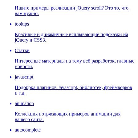
Ишите примеры реализации jQuery scroll? Это то, что
вам нужно.
tooltips
Красивые и динамичные всплывающие подсказки на
jQuery и CSS3.
Статьи
Интересные материалы на тему веб разработок, главные
новости.
javascript
Подобрка плагинов Javascript, библиотек, фреймворков
и т.д.
animation
Коллекция потрясающих примеров анимации для
вашего сайта.
autocomplete