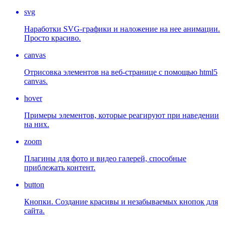
svg
Наработки SVG-графики и наложение на нее анимации.
Просто красиво.
canvas
Отрисовка элементов на веб-странице с помощью html5
canvas.
hover
Примеры элементов, которые реагируют при наведении
на них.
zoom
Плагины для фото и видео галерей, способные
приблежать контент.
button
Кнопки. Создание красивы и незабываемых кнопок для
сайта.