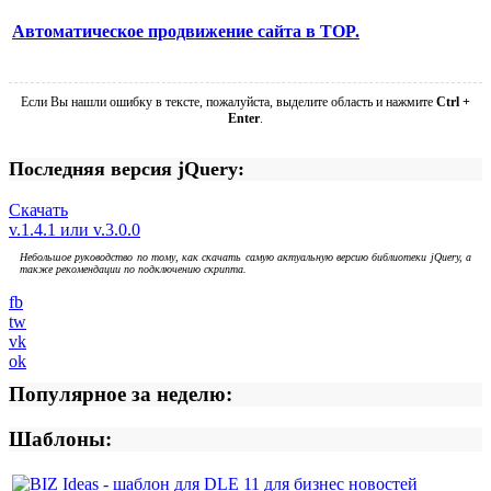
Автоматическое продвижение сайта в TOP.
Если Вы нашли ошибку в тексте, пожалуйста, выделите область и нажмите
Ctrl +
Enter
.
Последняя версия jQuery:
Скачать
v.1.4.1 или v.3.0.0
Небольшое руководство по тому, как скачать самую актуальную версию библиотеки jQuery, а
также рекомендации по подключению скрипта.
fb
tw
vk
ok
Популярное за неделю:
Шаблоны: