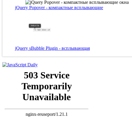
jQuery Popover - компактные всплывающие
jQuery sBubble Plugin - всплывающая