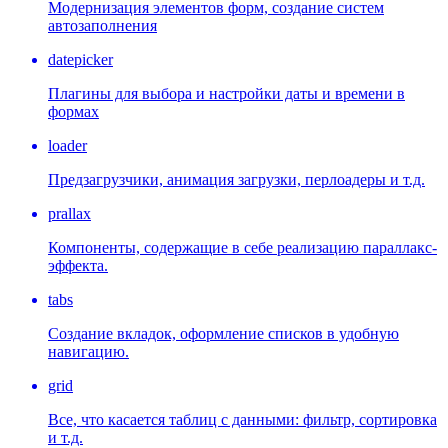
Модернизация элементов форм, создание систем
автозаполнения
datepicker
Плагины для выбора и настройки даты и времени в
формах
loader
Предзагрузчики, анимация загрузки, перлоадеры и т.д.
prallax
Компоненты, содержащие в себе реализацию параллакс-
эффекта.
tabs
Создание вкладок, оформление списков в удобную
навигацию.
grid
Все, что касается таблиц с данными: фильтр, сортировка
и т.д.