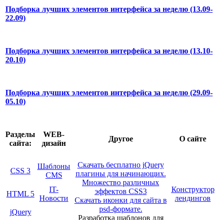
Подборка лучших элементов интерфейса за неделю (13.09-
22.09)
Подборка лучших элементов интерфейса за неделю (13.10-
20.10)
Подборка лучших элементов интерфейса за неделю (29.09-
05.10)
Разделы
WEB-
Другое
О сайте
сайта:
дизайн
Скачать бесплатно jQuery
Шаблоны
CSS 3
плагины для начинающих.
CMS
Множество различных
IT-
Конструктор
эффектов CSS3
HTML 5
Новости
лендингов
Скачать иконки для сайта в
psd-формате.
jQuery
Разработка шаблонов для