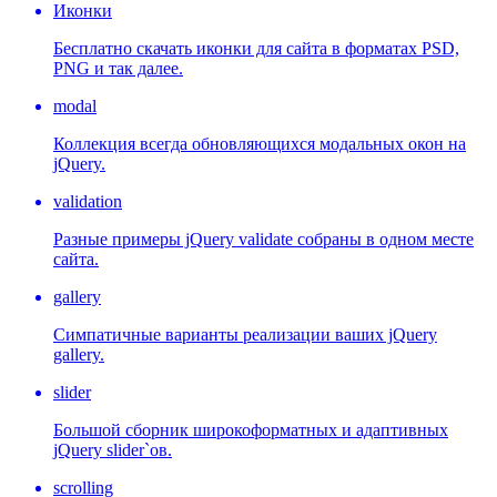
Иконки
Бесплатно скачать иконки для сайта в форматах PSD,
PNG и так далее.
modal
Коллекция всегда обновляющихся модальных окон на
jQuery.
validation
Разные примеры jQuery validate собраны в одном месте
сайта.
gallery
Симпатичные варианты реализации ваших jQuery
gallery.
slider
Большой сборник широкоформатных и адаптивных
jQuery slider`ов.
scrolling