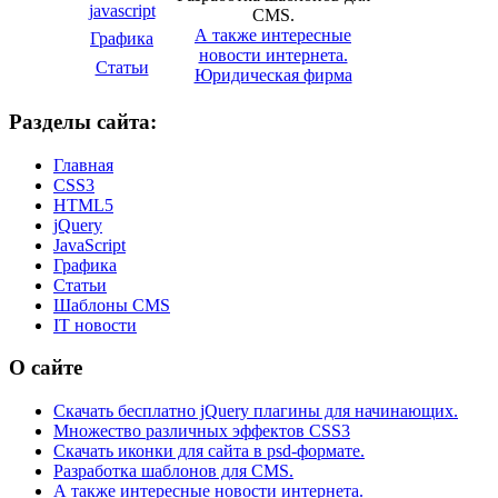
javascript
CMS.
А также интересные
Графика
новости интернета.
Статьи
Юридическая фирма
Разделы сайта:
Главная
CSS3
HTML5
jQuery
JavaScript
Графика
Статьи
Шаблоны CMS
IT новости
О сайте
Скачать бесплатно jQuery плагины для начинающих.
Множество различных эффектов CSS3
Скачать иконки для сайта в psd-формате.
Разработка шаблонов для CMS.
А также интересные новости интернета.