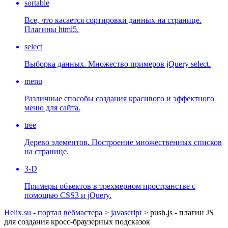
sortable
Все, что касается сортировки данных на странице.
Плагины html5.
select
Выборка данных. Множество примеров jQuery select.
menu
Различные способы создания красивого и эффектного
меню для сайта.
tree
Дерево элементов. Построение множественных списков
на странице.
3-D
Примеры объектов в трехмерном пространстве с
помощью CSS3 и jQuery.
Helix.su - портал вебмастера
>
javascript
> push.js - плагин JS
для создания кросс-браузерных подсказок