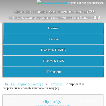
Telegram-бот для фронтендеров
Множество
различных
jQuery
примеров
,
элементы
CSS
и большое
количество
других
инструментов
для
Вашего
сайта
!
Главная
Плагины
Шаблоны HTML5
Шаблоны CMS
IT-Новости
Helix.su - портал вебмастера
>
javascript
> clipboard.js -
современный способ копирования в буфер
clipboard.js -
05-10-2015
javascript