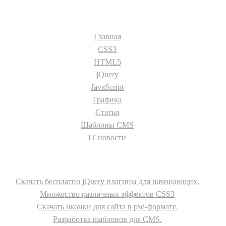
Разделы сайта:
Главная
CSS3
HTML5
jQuery
JavaScript
Графика
Статьи
Шаблоны CMS
IT новости
О сайте
Скачать бесплатно jQuery плагины для начинающих.
Множество различных эффектов CSS3
Скачать иконки для сайта в psd-формате.
Разработка шаблонов для CMS.