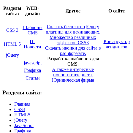
Разделы
WEB-
Другое
О сайте
сайта:
дизайн
Скачать бесплатно jQuery
Шаблоны
CSS 3
плагины для начинающих.
CMS
Множество различных
IT-
Конструктор
эффектов CSS3
HTML 5
Новости
лендингов
Скачать иконки для сайта в
psd-формате.
jQuery
Разработка шаблонов для
javascript
CMS.
А также интересные
Графика
новости интернета.
Статьи
Юридическая фирма
Разделы сайта:
Главная
CSS3
HTML5
jQuery
JavaScript
Графика