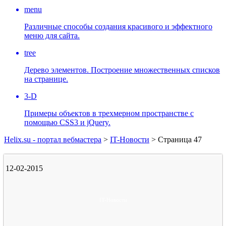
menu
Различные способы создания красивого и эффектного
меню для сайта.
tree
Дерево элементов. Построение множественных списков
на странице.
3-D
Примеры объектов в трехмерном пространстве с
помощью CSS3 и jQuery.
Helix.su - портал вебмастера
>
IT-Новости
> Страница 47
12-02-2015
IT-Новости