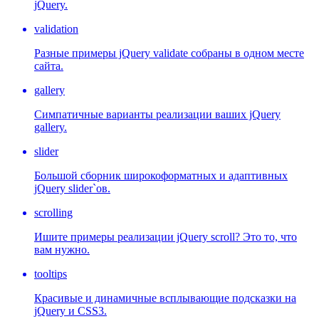
jQuery.
validation
Разные примеры jQuery validate собраны в одном месте
сайта.
gallery
Симпатичные варианты реализации ваших jQuery
gallery.
slider
Большой сборник широкоформатных и адаптивных
jQuery slider`ов.
scrolling
Ишите примеры реализации jQuery scroll? Это то, что
вам нужно.
tooltips
Красивые и динамичные всплывающие подсказки на
jQuery и CSS3.