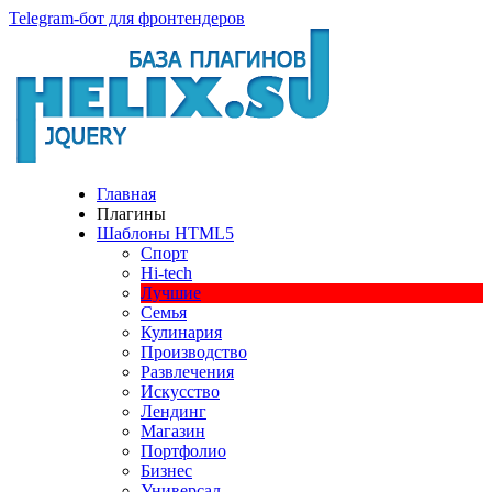
Telegram-бот для фронтендеров
Главная
Плагины
Шаблоны HTML5
Спорт
Hi-tech
Лучшие
Семья
Кулинария
Производство
Развлечения
Искусство
Лендинг
Магазин
Портфолио
Бизнес
Универсал