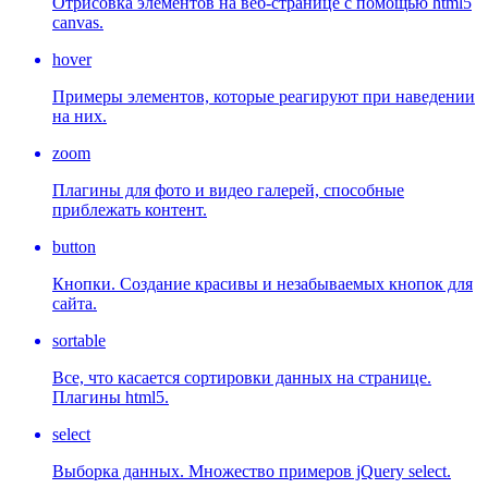
Отрисовка элементов на веб-странице с помощью html5
canvas.
hover
Примеры элементов, которые реагируют при наведении
на них.
zoom
Плагины для фото и видео галерей, способные
приблежать контент.
button
Кнопки. Создание красивы и незабываемых кнопок для
сайта.
sortable
Все, что касается сортировки данных на странице.
Плагины html5.
select
Выборка данных. Множество примеров jQuery select.