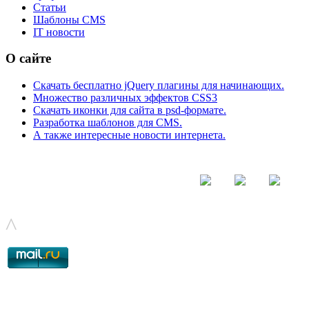
Статьи
Шаблоны CMS
IT новости
О сайте
Скачать бесплатно jQuery плагины для начинающих.
Множество различных эффектов CSS3
Скачать иконки для сайта в psd-формате.
Разработка шаблонов для CMS.
А также интересные новости интернета.
© - 2015-2017 - helix.su - все для вашего сайта |
helixsu@gmail.com
^