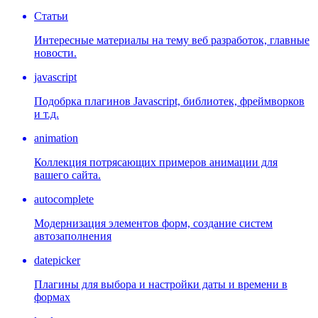
Статьи
Интересные материалы на тему веб разработок, главные
новости.
javascript
Подобрка плагинов Javascript, библиотек, фреймворков
и т.д.
animation
Коллекция потрясающих примеров анимации для
вашего сайта.
autocomplete
Модернизация элементов форм, создание систем
автозаполнения
datepicker
Плагины для выбора и настройки даты и времени в
формах