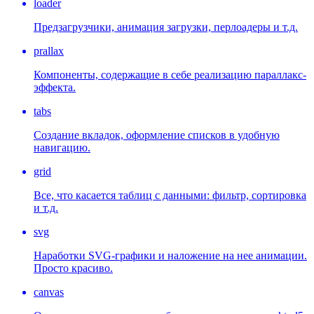
loader
Предзагрузчики, анимация загрузки, перлоадеры и т.д.
prallax
Компоненты, содержащие в себе реализацию параллакс-
эффекта.
tabs
Создание вкладок, оформление списков в удобную
навигацию.
grid
Все, что касается таблиц с данными: фильтр, сортировка
и т.д.
svg
Наработки SVG-графики и наложение на нее анимации.
Просто красиво.
canvas