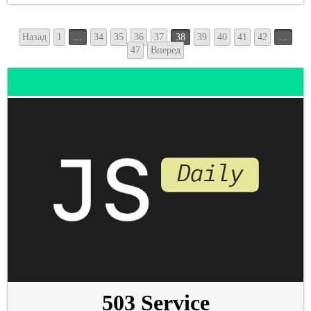
Назад
1
...
34
35
36
37
38
39
40
41
42
...
47
Вперед