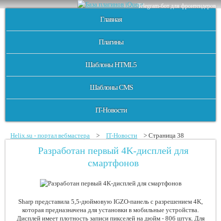
Telegram-бот для фронтендеров
Главная
Плагины
Шаблоны HTML5
Шаблоны CMS
IT-Новости
Helix.su - портал вебмастера
>
IT-Новости
> Страница 38
Разработан первый 4K-дисплей для
смартфонов
Sharp представила 5,5-дюймовую IGZO-панель с разрешением 4K,
которая предназначена для установки в мобильные устройства.
Дисплей имеет плотность записи пикселей на дюйм - 806 штук. Для