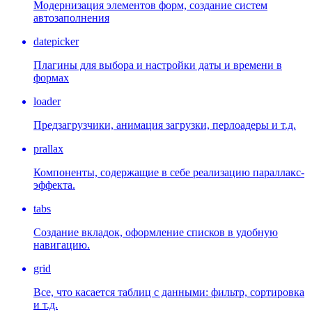
Модернизация элементов форм, создание систем
автозаполнения
datepicker
Плагины для выбора и настройки даты и времени в
формах
loader
Предзагрузчики, анимация загрузки, перлоадеры и т.д.
prallax
Компоненты, содержащие в себе реализацию параллакс-
эффекта.
tabs
Создание вкладок, оформление списков в удобную
навигацию.
grid
Все, что касается таблиц с данными: фильтр, сортировка
и т.д.