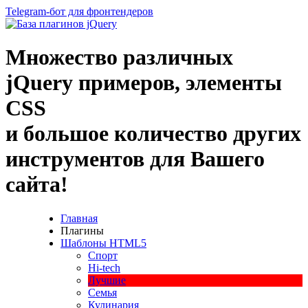
Telegram-бот для фронтендеров
Множество
различных
jQuery
примеров
,
элементы
CSS
и большое
количество
других
инструментов
для
Вашего
сайта
!
Главная
Плагины
Шаблоны HTML5
Спорт
Hi-tech
Лучшие
Семья
Кулинария