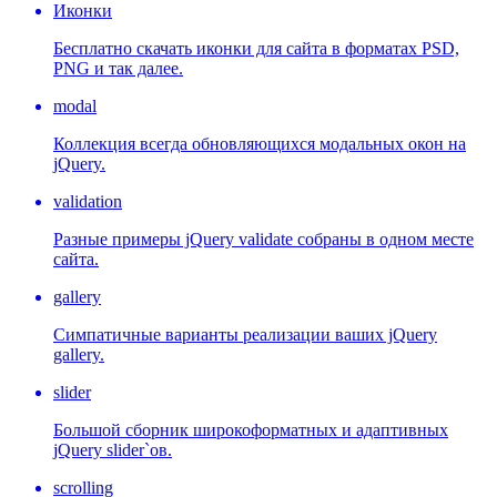
Иконки
Бесплатно скачать иконки для сайта в форматах PSD,
PNG и так далее.
modal
Коллекция всегда обновляющихся модальных окон на
jQuery.
validation
Разные примеры jQuery validate собраны в одном месте
сайта.
gallery
Симпатичные варианты реализации ваших jQuery
gallery.
slider
Большой сборник широкоформатных и адаптивных
jQuery slider`ов.
scrolling