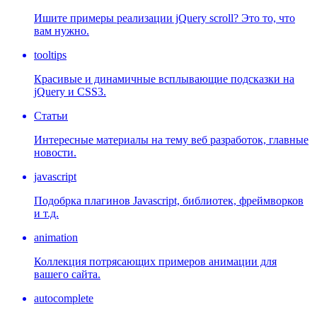
Ишите примеры реализации jQuery scroll? Это то, что
вам нужно.
tooltips
Красивые и динамичные всплывающие подсказки на
jQuery и CSS3.
Статьи
Интересные материалы на тему веб разработок, главные
новости.
javascript
Подобрка плагинов Javascript, библиотек, фреймворков
и т.д.
animation
Коллекция потрясающих примеров анимации для
вашего сайта.
autocomplete