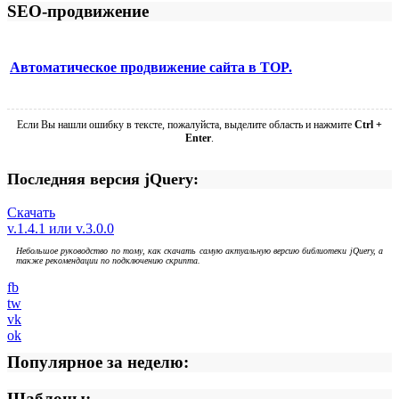
SEO-продвижение
Автоматическое продвижение сайта в TOP.
Если Вы нашли ошибку в тексте, пожалуйста, выделите область и нажмите
Ctrl +
Enter
.
Последняя версия jQuery:
Скачать
v.1.4.1 или v.3.0.0
Небольшое руководство по тому, как скачать самую актуальную версию библиотеки jQuery, а
также рекомендации по подключению скрипта.
fb
tw
vk
ok
Популярное за неделю:
Шаблоны: