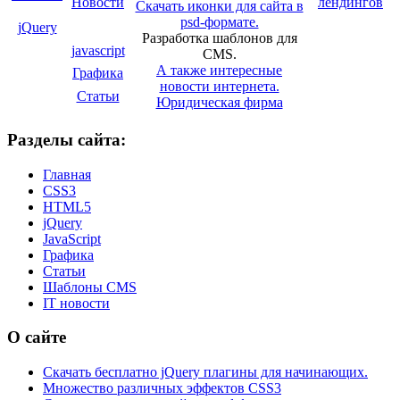
Новости
лендингов
Скачать иконки для сайта в
psd-формате.
jQuery
Разработка шаблонов для
javascript
CMS.
А также интересные
Графика
новости интернета.
Статьи
Юридическая фирма
Разделы сайта:
Главная
CSS3
HTML5
jQuery
JavaScript
Графика
Статьи
Шаблоны CMS
IT новости
О сайте
Скачать бесплатно jQuery плагины для начинающих.
Множество различных эффектов CSS3