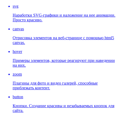
svg
Наработки SVG-графики и наложение на нее анимации.
Просто красиво.
canvas
Отрисовка элементов на веб-странице с помощью html5
canvas.
hover
Примеры элементов, которые реагируют при наведении
на них.
zoom
Плагины для фото и видео галерей, способные
приблежать контент.
button
Кнопки. Создание красивы и незабываемых кнопок для
сайта.