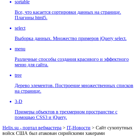
sortable
Все, что касается сортировки данных на странице.
Плагины html5.
select
Выборка данных. Множество примеров jQuery select.
menu
Различные способы создания красивого и эффектного
меню для сайта.
tree
Дерево элементов. Построение множественных списков
на странице.
3-D
Примеры объектов в трехмерном пространстве с
помощью CSS3 и jQuery.
Helix.su - портал вебмастера
>
IT-Новости
> Сайт сухопутных
войск США был атакован сирийскими хакерами