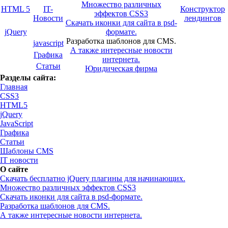
Множество различных
HTML 5
IT-
Конструктор
эффектов CSS3
Новости
лендингов
Скачать иконки для сайта в psd-
jQuery
формате.
Разработка шаблонов для CMS.
javascript
А также интересные новости
Графика
интернета.
Статьи
Юридическая фирма
Разделы сайта:
Главная
CSS3
HTML5
jQuery
JavaScript
Графика
Статьи
Шаблоны CMS
IT новости
О сайте
Скачать бесплатно jQuery плагины для начинающих.
Множество различных эффектов CSS3
Скачать иконки для сайта в psd-формате.
Разработка шаблонов для CMS.
А также интересные новости интернета.