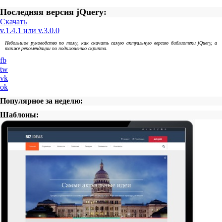
Последняя версия jQuery:
Скачать
v.1.4.1 или v.3.0.0
Небольшое руководство по тому, как скачать самую актуальную версию библиотеки jQuery, а
также рекомендации по подключению скрипта.
fb
tw
vk
ok
Популярное за неделю:
Шаблоны: