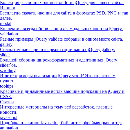
Колекция различных элементов form jQuery для вашего сайта.
Иконки
Бесплатно скачать иконки для сайта в форматах PSD, PNG и так
далее.
modal
Коллекция всегда обновляющихся модальных окон на jQuery.
validation
Разные примеры jQuery validate собраны в одном месте сайта.
gallery
Симпатичные варианты реализации ваших jQuery gallery.
slider
Большой сборник широкоформатных и адаптивных jQuery
slider`ов.
scrolling
Ишите примеры реализации jQuery scroll? Это то, что вам
нужно.
tooltips
Красивые и динамичные всплывающие подсказки на jQuery и
CSS3.
Статьи
Интересные материалы на тему веб разработок, главные
новости.
javascript
Подобрка плагинов Javascript, библиотек, фреймворков и т.д.
animation