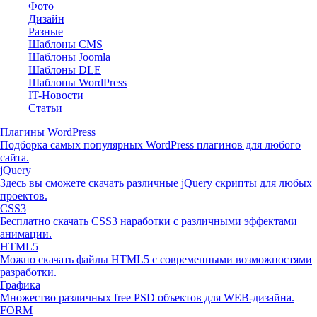
Фото
Дизайн
Разные
Шаблоны CMS
Шаблоны Joomla
Шаблоны DLE
Шаблоны WordPress
IT-Новости
Статьи
Плагины WordPress
Подборка самых популярных WordPress плагинов для любого
сайта.
jQuery
Здесь вы сможете скачать различные jQuery скрипты для любых
проектов.
CSS3
Бесплатно скачать CSS3 наработки с различными эффектами
анимации.
HTML5
Можно скачать файлы HTML5 с современными возможностями
разработки.
Графика
Множество различных free PSD объектов для WEB-дизайна.
FORM