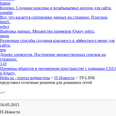
button
Кнопки. Создание красивы и незабываемых кнопок для сайта.
sortable
Все, что касается сортировки данных на странице. Плагины
html5.
select
Выборка данных. Множество примеров jQuery select.
menu
Различные способы создания красивого и эффектного меню для
сайта.
tree
Дерево элементов. Построение множественных списков на
странице.
3-D
Примеры объектов в трехмерном пространстве с помощью CSS3
и jQuery.
Helix.su - портал вебмастера
>
IT-Новости
> TP-LINK
представил отличные решения для домашних сетей
-->
16-05-2015
IT-Новости