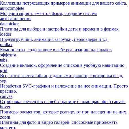
Коллекция потрясающих примеров анимации для вашего сайта.
autocomplete
Модернизация элементов форм, создание систем
автозаполнения
datepicker
Плагины для выбора и настройки даты и времени в формах
loader
Предзагрузчики, анимация загрузки, перлоадеры и т.д.
prallax
Компоненты, содержащие в себе реализацию параллакс-
эффекта.
tabs
Создание вкладок, оформление списков в удобную навигацию.
grid
Все, что касается таблиц с данными: фильтр, сортировка и т.д.
svg
Наработки SVG-графики и наложение на нее анимации. Просто
красиво.
canvas
Отрисовка элементов на веб-странице с помощью html5 canvas.
hover
Примеры элементов, которые реагируют при наведении на них.
zoom
Плагины для фото и видео галерей, способные приблежать
контент.