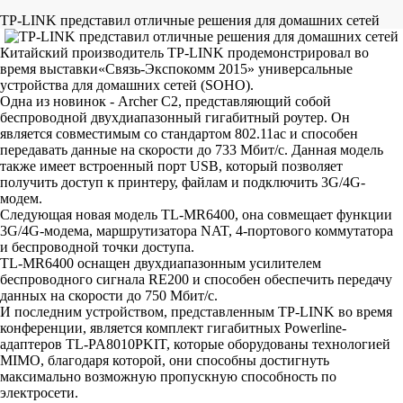
TP-LINK представил отличные решения для домашних сетей
Китайский производитель TP-LINK продемонстрировал во
время выставки«Связь-Экспокомм 2015» универсальные
устройства для домашних сетей (SOHO).
Одна из новинок - Archer C2, представляющий собой
беспроводной двухдиапазонный гигабитный роутер. Он
является совместимым со стандартом 802.11ac и способен
передавать данные на скорости до 733 Мбит/с. Данная модель
также имеет встроенный порт USB, который позволяет
получить доступ к принтеру, файлам и подключить 3G/4G-
модем.
Следующая новая модель TL-MR6400, она совмещает функции
3G/4G-модема, маршрутизатора NAT, 4-портового коммутатора
и беспроводной точки доступа.
TL-MR6400 оснащен двухдиапазонным усилителем
беспроводного сигнала RE200 и способен обеспечить передачу
данных на скорости до 750 Мбит/с.
И последним устройством, представленным TP-LINK во время
конференции, является комплект гигабитных Powerline-
адаптеров TL-PA8010PKIT, которые оборудованы технологией
MIMO, благодаря которой, они способны достигнуть
максимально возможную пропускную способность по
электросети.