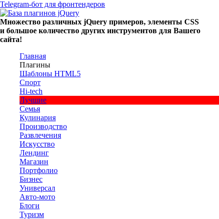
Telegram-бот для фронтендеров
Множество
различных
jQuery
примеров
,
элементы
CSS
и большое
количество
других
инструментов
для
Вашего
сайта
!
Главная
Плагины
Шаблоны HTML5
Спорт
Hi-tech
Лучшие
Семья
Кулинария
Производство
Развлечения
Искусство
Лендинг
Магазин
Портфолио
Бизнес
Универсал
Авто-мото
Блоги
Туризм