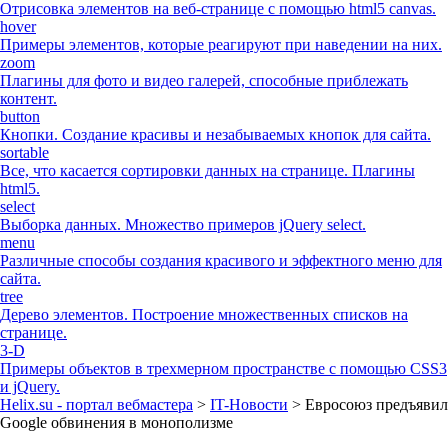
Отрисовка элементов на веб-странице с помощью html5 canvas.
hover
Примеры элементов, которые реагируют при наведении на них.
zoom
Плагины для фото и видео галерей, способные приблежать
контент.
button
Кнопки. Создание красивы и незабываемых кнопок для сайта.
sortable
Все, что касается сортировки данных на странице. Плагины
html5.
select
Выборка данных. Множество примеров jQuery select.
menu
Различные способы создания красивого и эффектного меню для
сайта.
tree
Дерево элементов. Построение множественных списков на
странице.
3-D
Примеры объектов в трехмерном пространстве с помощью CSS3
и jQuery.
Helix.su - портал вебмастера
>
IT-Новости
> Евросоюз предъявил
Google обвинения в монополизме