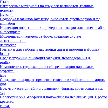
Статьи
Интересные материалы на тему веб разработок, главные
новости.
javascript
Подобрка плагинов Javascript, библиотек, фреймворков и т.д.
animation
Коллекция потрясающих примеров анимации для вашего сайта.
autocomplete
Модернизация элементов форм, создание систем
автозаполнения
datepicker
Плагины для выбора и настройки даты и времени в формах
loader
Предзагрузчики, анимация загрузки, перлоадеры и т.д.
prallax
Компоненты, содержащие в себе реализацию параллакс-
эффекта.
tabs
Создание вкладок, оформление списков в удобную навигацию.
grid
Все, что касается таблиц с данными: фильтр, сортировка и т.д.
svg
Наработки SVG-графики и наложение на нее анимации. Просто
красиво.
canvas