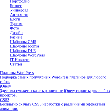
Портфолио
Бизнес
Универсал
Авто-мото
Блоги
Туризм
Фото
Дизайн
Разные
Шаблоны CMS
Шаблоны Joomla
Шаблоны DLE
Шаблоны WordPress
IT-Новости
Статьи
Плагины WordPress
Подборка самых популярных WordPress плагинов для любого
сайта.
jQuery
Здесь вы сможете скачать различные jQuery скрипты для любых
проектов.
CSS3
Бесплатно скачать CSS3 наработки с различными эффектами
анимации.