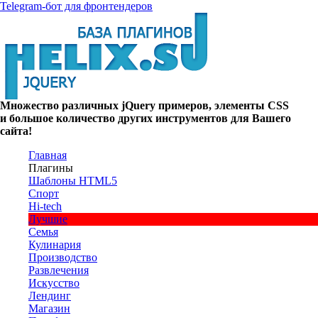
Telegram-бот для фронтендеров
Множество
различных
jQuery
примеров
,
элементы
CSS
и большое
количество
других
инструментов
для
Вашего
сайта
!
Главная
Плагины
Шаблоны HTML5
Спорт
Hi-tech
Лучшие
Семья
Кулинария
Производство
Развлечения
Искусство
Лендинг
Магазин