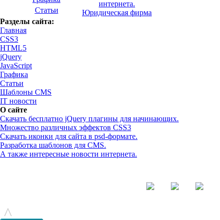
интернета.
Статьи
Юридическая фирма
Разделы сайта:
Главная
CSS3
HTML5
jQuery
JavaScript
Графика
Статьи
Шаблоны CMS
IT новости
О сайте
Скачать бесплатно jQuery плагины для начинающих.
Множество различных эффектов CSS3
Скачать иконки для сайта в psd-формате.
Разработка шаблонов для CMS.
А также интересные новости интернета.
© - 2015-2017 - helix.su - все для вашего сайта |
helixsu@gmail.com
^