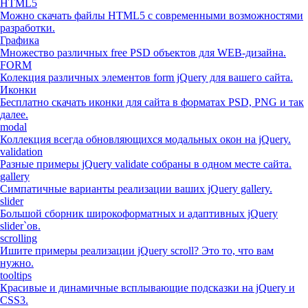
HTML5
Можно скачать файлы HTML5 с современными возможностями
разработки.
Графика
Множество различных free PSD объектов для WEB-дизайна.
FORM
Колекция различных элементов form jQuery для вашего сайта.
Иконки
Бесплатно скачать иконки для сайта в форматах PSD, PNG и так
далее.
modal
Коллекция всегда обновляющихся модальных окон на jQuery.
validation
Разные примеры jQuery validate собраны в одном месте сайта.
gallery
Симпатичные варианты реализации ваших jQuery gallery.
slider
Большой сборник широкоформатных и адаптивных jQuery
slider`ов.
scrolling
Ишите примеры реализации jQuery scroll? Это то, что вам
нужно.
tooltips
Красивые и динамичные всплывающие подсказки на jQuery и
CSS3.