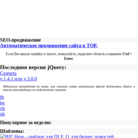
SEO-продвижение
Автоматическое продвижение сайта в TOP.
Если Вы нашли ошибку в тексте, пожалуйста, выделите область и нажмите
Ctrl +
Enter
.
Последняя версия jQuery:
Скачать
v.1.4.1 или v.3.0.0
Небольшое руководство по тому, как скачать самую актуальную версию библиотеки jQuery, а
также рекомендации по подключению скрипта.
fb
tw
vk
ok
Популярное за неделю:
Шаблоны: