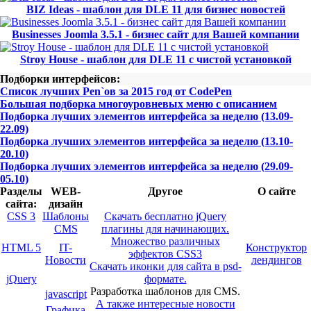
BIZ Ideas - шаблон для DLE 11 для бизнес новостей
Businesses Joomla 3.5.1 - бизнес сайт для Вашей компании
Stroy House - шаблон для DLE 11 с чистой установкой
Подборки интерфейсов:
Список лучших Pen`ов за 2015 год от CodePen
Большая подборка многоуровневых меню с описанием
Подборка лучших элементов интерфейса за неделю (13.09-
22.09)
Подборка лучших элементов интерфейса за неделю (13.10-
20.10)
Подборка лучших элементов интерфейса за неделю (29.09-
05.10)
Разделы
WEB-
Другое
О сайте
сайта:
дизайн
CSS 3
Шаблоны
Скачать бесплатно jQuery
CMS
плагины для начинающих.
Множество различных
HTML 5
IT-
Конструктор
эффектов CSS3
Новости
лендингов
Скачать иконки для сайта в psd-
jQuery
формате.
Разработка шаблонов для CMS.
javascript
А также интересные новости
Графика