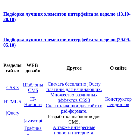
Подборка лучших элементов интерфейса за неделю (13.10-
20.10)
Подборка лучших элементов интерфейса за неделю (29.09-
05.10)
Разделы
WEB-
Другое
О сайте
сайта:
дизайн
Скачать бесплатно jQuery
Шаблоны
CSS 3
плагины для начинающих.
CMS
Множество различных
IT-
Конструктор
эффектов CSS3
HTML 5
Новости
лендингов
Скачать иконки для сайта в
psd-формате.
jQuery
Разработка шаблонов для
javascript
CMS.
А также интересные
Графика
новости интернета.