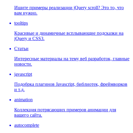
Ишите примеры реализации jQuery scroll? Это то, что
вам нужно.
tooltips
Красивые и динамичные всплывающие подсказки на
jQuery и CSS3.
Статьи
Интересные материалы на тему веб разработок, главные
новости.
javascript
Подобрка плагинов Javascript, библиотек, фреймворков
и т.д.
animation
Коллекция потрясающих примеров анимации для
вашего сайта.
autocomplete