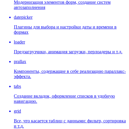
Модернизация элементов форм, создание систем
автозаполнения
datepicker
Плагины для выбора и настройки даты и времени в
формах
loader
Предзагрузчики, анимация загрузки, перлоадеры и т.д.
prallax
Компоненты, содержащие в себе реализацию параллакс-
эффекта.
tabs
Создание вкладок, оформление списков в удобную
навигацию.
grid
Все, что касается таблиц с данными: фильтр, сортировка
и т.д.