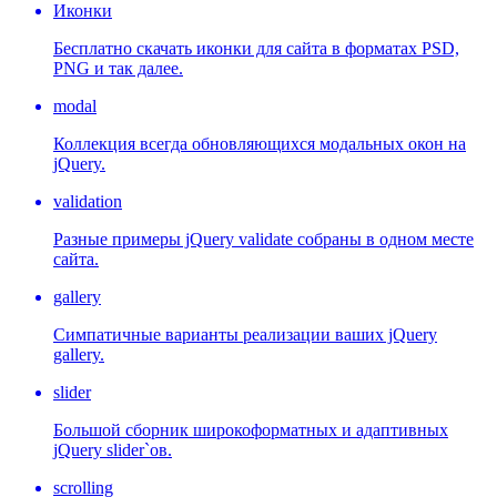
Иконки
Бесплатно скачать иконки для сайта в форматах PSD,
PNG и так далее.
modal
Коллекция всегда обновляющихся модальных окон на
jQuery.
validation
Разные примеры jQuery validate собраны в одном месте
сайта.
gallery
Симпатичные варианты реализации ваших jQuery
gallery.
slider
Большой сборник широкоформатных и адаптивных
jQuery slider`ов.
scrolling