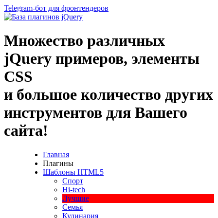
Telegram-бот для фронтендеров
Множество
различных
jQuery
примеров
,
элементы
CSS
и большое
количество
других
инструментов
для
Вашего
сайта
!
Главная
Плагины
Шаблоны HTML5
Спорт
Hi-tech
Лучшие
Семья
Кулинария