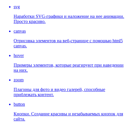
svg
Наработки SVG-графики и наложение на нее анимации.
Просто красиво.
canvas
Отрисовка элементов на веб-странице с помощью html5
canvas.
hover
Примеры элементов, которые реагируют при наведении
на них.
zoom
Плагины для фото и видео галерей, способные
приблежать контент.
button
Кнопки. Создание красивы и незабываемых кнопок для
сайта.