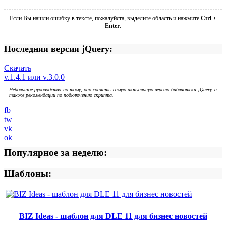
Если Вы нашли ошибку в тексте, пожалуйста, выделите область и нажмите
Ctrl +
Enter
.
Последняя версия jQuery:
Скачать
v.1.4.1 или v.3.0.0
Небольшое руководство по тому, как скачать самую актуальную версию библиотеки jQuery, а
также рекомендации по подключению скрипта.
fb
tw
vk
ok
Популярное за неделю:
Шаблоны:
BIZ Ideas - шаблон для DLE 11 для бизнес новостей