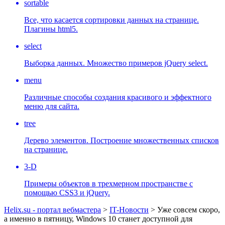
sortable
Все, что касается сортировки данных на странице.
Плагины html5.
select
Выборка данных. Множество примеров jQuery select.
menu
Различные способы создания красивого и эффектного
меню для сайта.
tree
Дерево элементов. Построение множественных списков
на странице.
3-D
Примеры объектов в трехмерном пространстве с
помощью CSS3 и jQuery.
Helix.su - портал вебмастера
>
IT-Новости
> Уже совсем скоро,
а именно в пятницу, Windows 10 станет доступной для