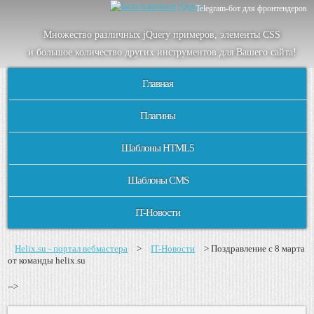
Telegram-бот для фронтендеров
Множество
различных
jQuery
примеров
,
элементы
CSS
и большое
количество
других
инструментов
для
Вашего
сайта
!
Главная
Плагины
Шаблоны HTML5
Шаблоны CMS
IT-Новости
Helix.su - портал вебмастера
>
IT-Новости
> Поздравление с 8 марта
от команды helix.su
-->