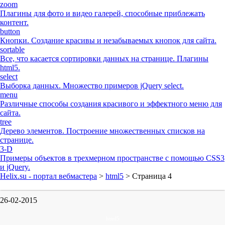
zoom
Плагины для фото и видео галерей, способные приблежать
контент.
button
Кнопки. Создание красивы и незабываемых кнопок для сайта.
sortable
Все, что касается сортировки данных на странице. Плагины
html5.
select
Выборка данных. Множество примеров jQuery select.
menu
Различные способы создания красивого и эффектного меню для
сайта.
tree
Дерево элементов. Построение множественных списков на
странице.
3-D
Примеры объектов в трехмерном пространстве с помощью CSS3
и jQuery.
Helix.su - портал вебмастера
>
html5
> Страница 4
26-02-2015
html5