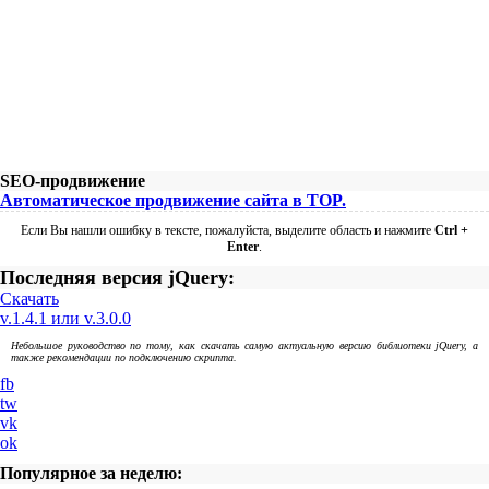
SEO-продвижение
Автоматическое продвижение сайта в TOP.
Если Вы нашли ошибку в тексте, пожалуйста, выделите область и нажмите
Ctrl +
Enter
.
Последняя версия jQuery:
Скачать
v.1.4.1 или v.3.0.0
Небольшое руководство по тому, как скачать самую актуальную версию библиотеки jQuery, а
также рекомендации по подключению скрипта.
fb
tw
vk
ok
Популярное за неделю: