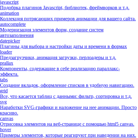
javascript
Подобрка плагинов Javascript, библиотек, фреймворков и т.д.
animation
Коллекция потрясающих примеров анимации для вашего сайта.
autocomplete
Модернизация элементов форм, создание систем
автозаполнения
datepicker
Плагины для выбора и настройки даты и времени в формах
loader
Предзагрузчики, анимация загрузки, перлоадеры и т.д.
prallax
Компоненты, содержащие в себе реализацию параллакс-
эффекта.
tabs
Создание вкладок, оформление списков в удобную навигацию.
grid
Все, что касается таблиц с данными: фильтр, сортировка и т.д.
svg
Наработки SVG-графики и наложение на нее анимации. Просто
красиво.
canvas
Отрисовка элементов на веб-странице с помощью html5 canvas.
hover
Примеры элементов, которые реагируют при наведении на них.