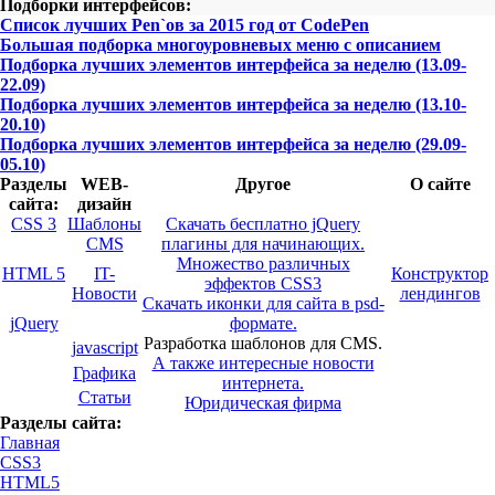
Подборки интерфейсов:
Список лучших Pen`ов за 2015 год от CodePen
Большая подборка многоуровневых меню с описанием
Подборка лучших элементов интерфейса за неделю (13.09-
22.09)
Подборка лучших элементов интерфейса за неделю (13.10-
20.10)
Подборка лучших элементов интерфейса за неделю (29.09-
05.10)
Разделы
WEB-
Другое
О сайте
сайта:
дизайн
CSS 3
Шаблоны
Скачать бесплатно jQuery
CMS
плагины для начинающих.
Множество различных
HTML 5
IT-
Конструктор
эффектов CSS3
Новости
лендингов
Скачать иконки для сайта в psd-
jQuery
формате.
Разработка шаблонов для CMS.
javascript
А также интересные новости
Графика
интернета.
Статьи
Юридическая фирма
Разделы сайта:
Главная
CSS3
HTML5