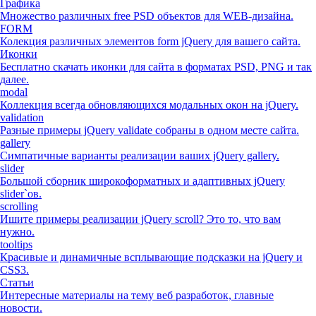
Графика
Множество различных free PSD объектов для WEB-дизайна.
FORM
Колекция различных элементов form jQuery для вашего сайта.
Иконки
Бесплатно скачать иконки для сайта в форматах PSD, PNG и так
далее.
modal
Коллекция всегда обновляющихся модальных окон на jQuery.
validation
Разные примеры jQuery validate собраны в одном месте сайта.
gallery
Симпатичные варианты реализации ваших jQuery gallery.
slider
Большой сборник широкоформатных и адаптивных jQuery
slider`ов.
scrolling
Ишите примеры реализации jQuery scroll? Это то, что вам
нужно.
tooltips
Красивые и динамичные всплывающие подсказки на jQuery и
CSS3.
Статьи
Интересные материалы на тему веб разработок, главные
новости.