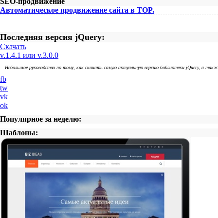
SEO-продвижение
Автоматическое продвижение сайта в TOP.
Последняя версия jQuery:
Скачать
v.1.4.1 или v.3.0.0
Небольшое руководство по тому, как скачать самую актуальную версию библиотеки jQuery, а так
fb
tw
vk
ok
Популярное за неделю:
Шаблоны: