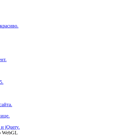
красиво.
нт.
5.
сайта.
нице.
и jQuery.
ью WebGL