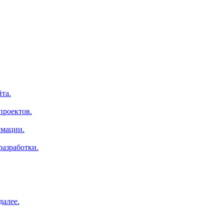
та.
проектов.
имации.
азработки.
далее.