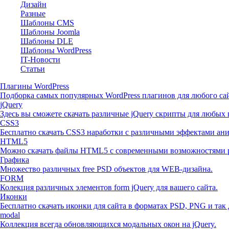
Дизайн
Разные
Шаблоны CMS
Шаблоны Joomla
Шаблоны DLE
Шаблоны WordPress
IT-Новости
Статьи
Плагины WordPress
Подборка самых популярных WordPress плагинов для любого сай
jQuery
Здесь вы сможете скачать различные jQuery скрипты для любых 
CSS3
Бесплатно скачать CSS3 наработки с различными эффектами ан
HTML5
Можно скачать файлы HTML5 с современными возможностями р
Графика
Множество различных free PSD объектов для WEB-дизайна.
FORM
Колекция различных элементов form jQuery для вашего сайта.
Иконки
Бесплатно скачать иконки для сайта в форматах PSD, PNG и так 
modal
Коллекция всегда обновляющихся модальных окон на jQuery.