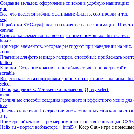
Создание вкладок, оформление списков в удобную навигацию.
grid
Все, что касается таблиц с данными: фильтр, сортировка и т.д.
svg
Наработки SVG-графики и наложение на нее анимации. Просто 
canvas
Отрисовка элементов на веб-странице с помощью html5 canvas.
hover
Примеры элементов, которые реагируют при наведении на них.
zoom
Плагины для фото и видео галерей, способные приблежать конте
button
Кнопки. Создание красивы и незабываемых кнопок для сайта.
sortable
Все, что касается сортировки данных на странице. Плагины html
select
Выборка данных. Множество примеров jQuery select.
menu
Различные способы создания красивого и эффектного меню для 
tree
Дерево элементов. Построение множественных списков на стра
3-D
Примеры объектов в трехмерном пространстве с помощью CSS3 
Helix.su - портал вебмастера
>
html5
> Keep Out - игра с помощ