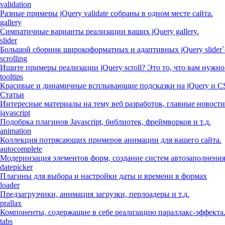
validation
Разные примеры jQuery validate собраны в одном месте сайта.
gallery
Симпатичные варианты реализации ваших jQuery gallery.
slider
Большой сборник широкоформатных и адаптивных jQuery slider`
scrolling
Ишите примеры реализации jQuery scroll? Это то, что вам нужно
tooltips
Красивые и динамичные всплывающие подсказки на jQuery и C
Статьи
Интересные материалы на тему веб разработок, главные новости
javascript
Подобрка плагинов Javascript, библиотек, фреймворков и т.д.
animation
Коллекция потрясающих примеров анимации для вашего сайта.
autocomplete
Модернизация элементов форм, создание систем автозаполнени
datepicker
Плагины для выбора и настройки даты и времени в формах
loader
Предзагрузчики, анимация загрузки, перлоадеры и т.д.
prallax
Компоненты, содержащие в себе реализацию параллакс-эффекта
tabs