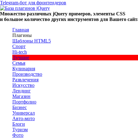
Telegram-бот для фронтендеров
Множество
различных
jQuery
примеров
,
элементы
CSS
и большое
количество
других
инструментов
для
Вашего
сайт
Главная
Плагины
Шаблоны HTML5
Спорт
Hi-tech
Лучшие
Семья
Кулинария
Производство
Развлечения
Искусство
Лендинг
Магазин
Портфолио
Бизнес
Универсал
Авто-мото
Блоги
Туризм
Фото