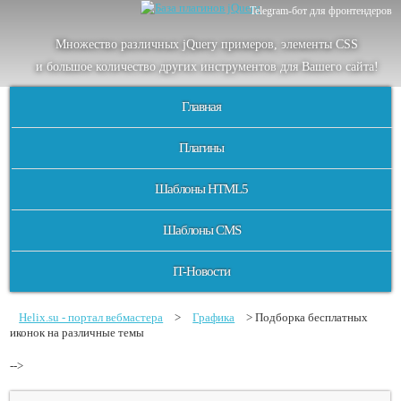
Telegram-бот для фронтендеров
Множество
различных
jQuery
примеров
,
элементы
CSS
и большое
количество
других
инструментов
для
Вашего
сайта
!
Главная
Плагины
Шаблоны HTML5
Шаблоны CMS
IT-Новости
Helix.su - портал вебмастера
>
Графика
> Подборка бесплатных
иконок на различные темы
-->