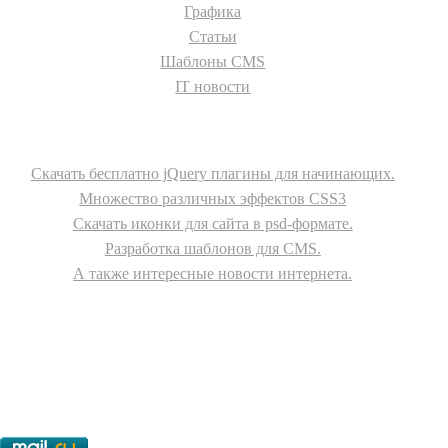
Графика
Статьи
Шаблоны CMS
IT новости
О сайте
Скачать бесплатно jQuery плагины для начинающих.
Множество различных эффектов CSS3
Скачать иконки для сайта в psd-формате.
Разработка шаблонов для CMS.
А также интересные новости интернета.
© - 2015-2017 - helix.su - все для вашего сайта |
helixsu@gmail.com