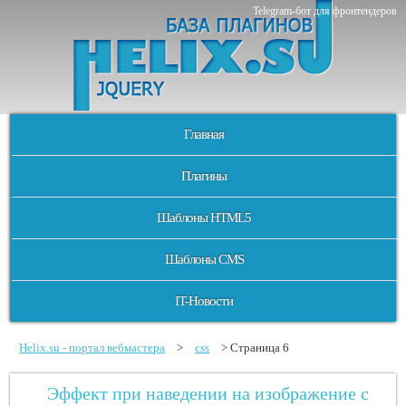
Telegram-бот для фронтендеров
Главная
Плагины
Шаблоны HTML5
Шаблоны CMS
IT-Новости
Helix.su - портал вебмастера
>
css
> Страница 6
Эффект при наведении на изображение с