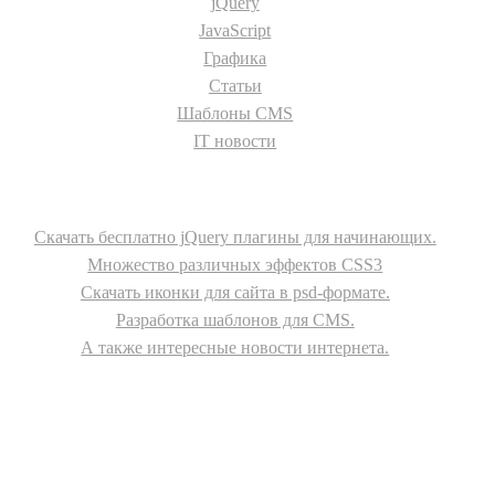
jQuery
JavaScript
Графика
Статьи
Шаблоны CMS
IT новости
О сайте
Скачать бесплатно jQuery плагины для начинающих.
Множество различных эффектов CSS3
Скачать иконки для сайта в psd-формате.
Разработка шаблонов для CMS.
А также интересные новости интернета.
© - 2015-2017 - helix.su - все для вашего сайта |
helixsu@gmail.com