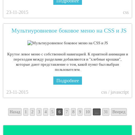
Подробнее
23-11-2015
css
Мультиуровневое боковое меню на CSS и JS
Крутое левое меню с собственной навигацией. К приятной анимации и
переходам между разделами добавляются и "хлебные крошки",
которые дают представление о том, какой пункт был выбран
пользователем.
Подробнее
23-11-2015
css / javascript
Назад
1
2
3
4
5
6
7
8
9
10
...
31
Вперед