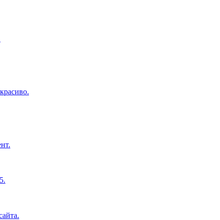
.
красиво.
нт.
5.
сайта.