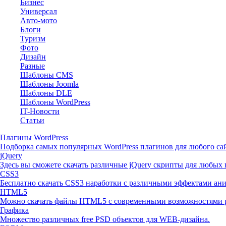
Бизнес
Универсал
Авто-мото
Блоги
Туризм
Фото
Дизайн
Разные
Шаблоны CMS
Шаблоны Joomla
Шаблоны DLE
Шаблоны WordPress
IT-Новости
Статьи
Плагины WordPress
Подборка самых популярных WordPress плагинов для любого сай
jQuery
Здесь вы сможете скачать различные jQuery скрипты для любых 
CSS3
Бесплатно скачать CSS3 наработки с различными эффектами ан
HTML5
Можно скачать файлы HTML5 с современными возможностями р
Графика
Множество различных free PSD объектов для WEB-дизайна.