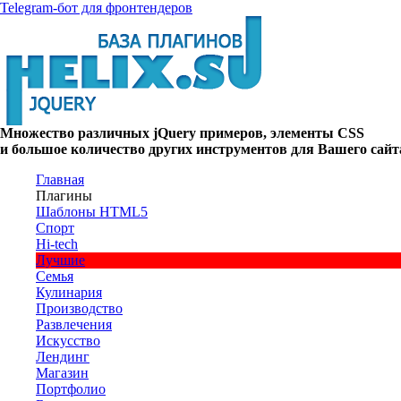
Telegram-бот для фронтендеров
Множество
различных
jQuery
примеров
,
элементы
CSS
и большое
количество
других
инструментов
для
Вашего
сайт
Главная
Плагины
Шаблоны HTML5
Спорт
Hi-tech
Лучшие
Семья
Кулинария
Производство
Развлечения
Искусство
Лендинг
Магазин
Портфолио