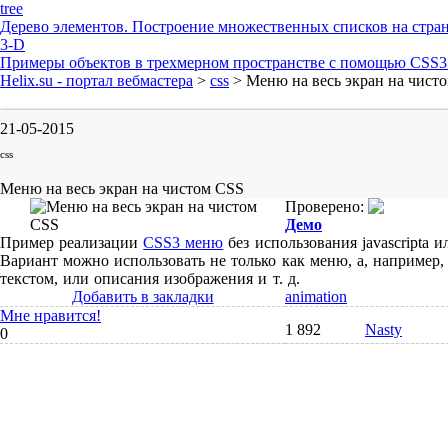
tree
Дерево элементов. Построение множественных списков на стра
3-D
Примеры объектов в трехмерном пространстве с помощью CSS3 
Helix.su - портал вебмастера
>
css
> Меню на весь экран на чист
21-05-2015
css
Меню на весь экран на чистом CSS
Проверено:
Демо
Пример реализации
CSS3 меню
без использования javascripta 
Вариант можно использовать не только как меню, а, например, 
текстом, или описания изображения и т. д.
Добавить в закладки
animation
Мне нравится!
1 892
Nasty
0