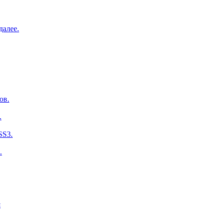
далее.
ов.
.
SS3.
.
я