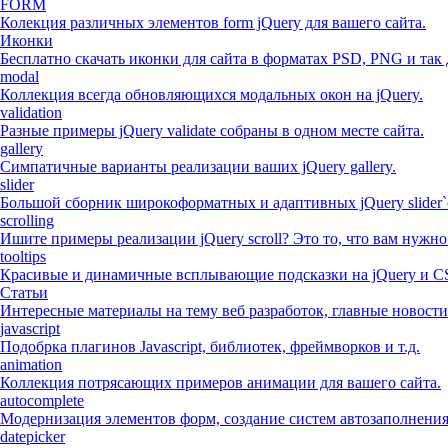
FORM
Колекция различных элементов form jQuery для вашего сайта.
Иконки
Бесплатно скачать иконки для сайта в форматах PSD, PNG и так 
modal
Коллекция всегда обновляющихся модальных окон на jQuery.
validation
Разные примеры jQuery validate собраны в одном месте сайта.
gallery
Симпатичные варианты реализации ваших jQuery gallery.
slider
Большой сборник широкоформатных и адаптивных jQuery slider`
scrolling
Ишите примеры реализации jQuery scroll? Это то, что вам нужно
tooltips
Красивые и динамичные всплывающие подсказки на jQuery и C
Статьи
Интересные материалы на тему веб разработок, главные новости
javascript
Подобрка плагинов Javascript, библиотек, фреймворков и т.д.
animation
Коллекция потрясающих примеров анимации для вашего сайта.
autocomplete
Модернизация элементов форм, создание систем автозаполнени
datepicker