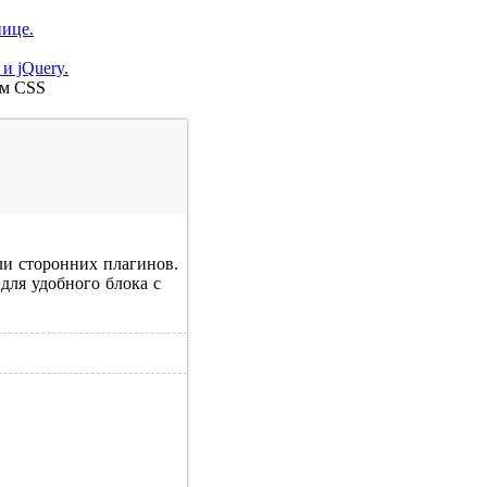
нице.
и jQuery.
ом CSS
или сторонних плагинов.
для удобного блока с