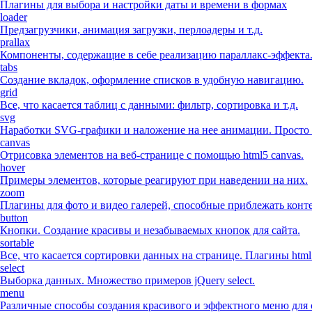
Плагины для выбора и настройки даты и времени в формах
loader
Предзагрузчики, анимация загрузки, перлоадеры и т.д.
prallax
Компоненты, содержащие в себе реализацию параллакс-эффекта
tabs
Создание вкладок, оформление списков в удобную навигацию.
grid
Все, что касается таблиц с данными: фильтр, сортировка и т.д.
svg
Наработки SVG-графики и наложение на нее анимации. Просто 
canvas
Отрисовка элементов на веб-странице с помощью html5 canvas.
hover
Примеры элементов, которые реагируют при наведении на них.
zoom
Плагины для фото и видео галерей, способные приблежать конте
button
Кнопки. Создание красивы и незабываемых кнопок для сайта.
sortable
Все, что касается сортировки данных на странице. Плагины html
select
Выборка данных. Множество примеров jQuery select.
menu
Различные способы создания красивого и эффектного меню для 