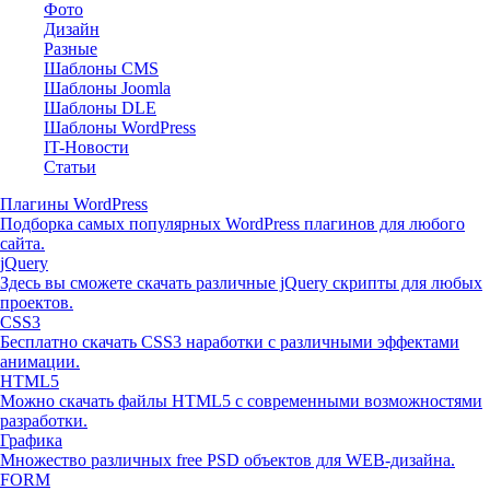
Фото
Дизайн
Разные
Шаблоны CMS
Шаблоны Joomla
Шаблоны DLE
Шаблоны WordPress
IT-Новости
Статьи
Плагины WordPress
Подборка самых популярных WordPress плагинов для любого
сайта.
jQuery
Здесь вы сможете скачать различные jQuery скрипты для любых
проектов.
CSS3
Бесплатно скачать CSS3 наработки с различными эффектами
анимации.
HTML5
Можно скачать файлы HTML5 с современными возможностями
разработки.
Графика
Множество различных free PSD объектов для WEB-дизайна.
FORM