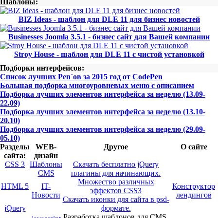
Шаблоны:
BIZ Ideas - шаблон для DLE 11 для бизнес новостей
Businesses Joomla 3.5.1 - бизнес сайт для Вашей компании
Stroy House - шаблон для DLE 11 с чистой установкой
Подборки интерфейсов:
Список лучших Pen`ов за 2015 год от CodePen
Большая подборка многоуровневых меню с описанием
Подборка лучших элементов интерфейса за неделю (13.09-
22.09)
Подборка лучших элементов интерфейса за неделю (13.10-
20.10)
Подборка лучших элементов интерфейса за неделю (29.09-
05.10)
Разделы
WEB-
Другое
О сайте
сайта:
дизайн
CSS 3
Шаблоны
Скачать бесплатно jQuery
CMS
плагины для начинающих.
Множество различных
HTML 5
IT-
Конструктор
эффектов CSS3
Новости
лендингов
Скачать иконки для сайта в psd-
jQuery
формате.
Разработка шаблонов для CMS.