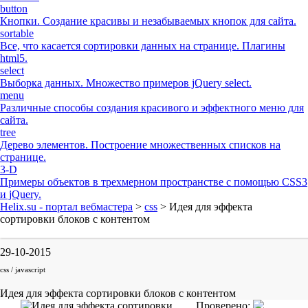
button
Кнопки. Создание красивы и незабываемых кнопок для сайта.
sortable
Все, что касается сортировки данных на странице. Плагины
html5.
select
Выборка данных. Множество примеров jQuery select.
menu
Различные способы создания красивого и эффектного меню для
сайта.
tree
Дерево элементов. Построение множественных списков на
странице.
3-D
Примеры объектов в трехмерном пространстве с помощью CSS3
и jQuery.
Helix.su - портал вебмастера
>
css
> Идея для эффекта
сортировки блоков с контентом
29-10-2015
css / javascript
Идея для эффекта сортировки блоков с контентом
Проверено: