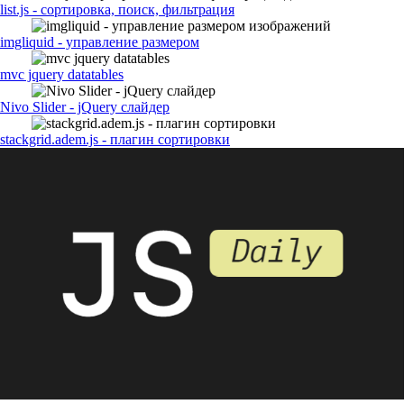
list.js - сортировка, поиск, фильтрация
imgliquid - управление размером
mvc jquery datatables
Nivo Slider - jQuery слайдер
stackgrid.adem.js - плагин сортировки