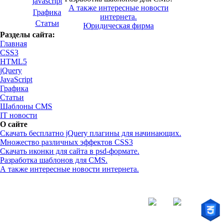
javascript
А также интересные новости
Графика
интернета.
Статьи
Юридическая фирма
Разделы сайта:
Главная
CSS3
HTML5
jQuery
JavaScript
Графика
Статьи
Шаблоны CMS
IT новости
О сайте
Скачать бесплатно jQuery плагины для начинающих.
Множество различных эффектов CSS3
Скачать иконки для сайта в psd-формате.
Разработка шаблонов для CMS.
А также интересные новости интернета.
© - 2015-2017 - helix.su - все для вашего сайта |
helixsu@gmail.com