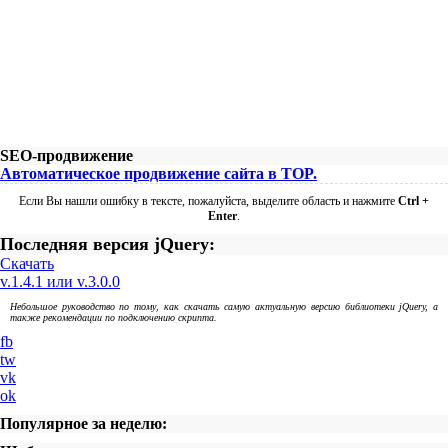
SEO-продвижение
Автоматическое продвижение сайта в TOP.
Если Вы нашли ошибку в тексте, пожалуйста, выделите область и нажмите
Ctrl +
Enter
.
Последняя версия jQuery:
Скачать
v.1.4.1 или v.3.0.0
Небольшое руководство по тому, как скачать самую актуальную версию библиотеки jQuery, а
также рекомендации по подключению скрипта.
fb
tw
vk
ok
Популярное за неделю: