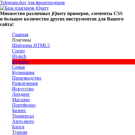
Telegram-бот для фронтендеров
Множество
различных
jQuery
примеров
,
элементы
CSS
и большое
количество
других
инструментов
для
Вашего
сайта
!
Главная
Плагины
Шаблоны HTML5
Спорт
Hi-tech
Лучшие
Семья
Кулинария
Производство
Развлечения
Искусство
Лендинг
Магазин
Портфолио
Бизнес
Универсал
Авто-мото
Блоги
Туризм