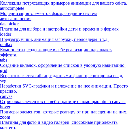
Коллекция потрясающих примеров анимации для вашего сайта.
autocomplete
Модернизация элементов форм, создание систем
автозаполнения
datepicker
Плагины для выбора и настройки даты и времени в формах
loader
Предзагрузчики, анимация загрузки, перлоадеры и т.д.
prallax
Компоненты, содержащие в себе реализацию параллакс-
эффекта.
tabs
Создание вкладок, оформление списков в удобную навигацию.
grid
Все, что касается таблиц с данными: фильтр, сортировка и т.д.
svg
Наработки SVG-графики и наложение на нее анимации. Просто
красиво.
canvas
Отрисовка элементов на веб-странице с помощью html5 canvas.
hover
Примеры элементов, которые реагируют при наведении на них.
zoom
Плагины для фото и видео галерей, способные приблежать
контент.