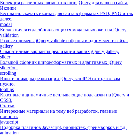
Колекция различных элементов form jQuery для вашего сайта.
Иконки
Бесплатно скачать иконки для сайта в форматах PSD, PNG и так
далее.
modal
Коллекция всегда обновляющихся модальных окон на jQuery.
validation
Разные примеры jQuery validate собраны в одном месте сайта.
gallery
Симпатичные варианты реализации ваших jQuery gallery.
slider
Большой сборник широкоформатных и адаптивных jQuery
slider`ов.
scrolling
Ишите примеры реализации jQuery scroll? Это то, что вам
нужно.
tooltips
Красивые и динамичные всплывающие подсказки на jQuery и
CSS3.
Статьи
Интересные материалы на тему веб разработок, главные
новости.
javascript
Подобрка плагинов Javascript, библиотек, фреймворков и т.д.
animation