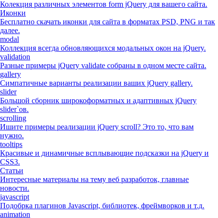
Колекция различных элементов form jQuery для вашего сайта.
Иконки
Бесплатно скачать иконки для сайта в форматах PSD, PNG и так
далее.
modal
Коллекция всегда обновляющихся модальных окон на jQuery.
validation
Разные примеры jQuery validate собраны в одном месте сайта.
gallery
Симпатичные варианты реализации ваших jQuery gallery.
slider
Большой сборник широкоформатных и адаптивных jQuery
slider`ов.
scrolling
Ишите примеры реализации jQuery scroll? Это то, что вам
нужно.
tooltips
Красивые и динамичные всплывающие подсказки на jQuery и
CSS3.
Статьи
Интересные материалы на тему веб разработок, главные
новости.
javascript
Подобрка плагинов Javascript, библиотек, фреймворков и т.д.
animation