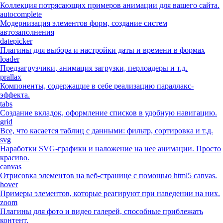
Коллекция потрясающих примеров анимации для вашего сайта.
autocomplete
Модернизация элементов форм, создание систем
автозаполнения
datepicker
Плагины для выбора и настройки даты и времени в формах
loader
Предзагрузчики, анимация загрузки, перлоадеры и т.д.
prallax
Компоненты, содержащие в себе реализацию параллакс-
эффекта.
tabs
Создание вкладок, оформление списков в удобную навигацию.
grid
Все, что касается таблиц с данными: фильтр, сортировка и т.д.
svg
Наработки SVG-графики и наложение на нее анимации. Просто
красиво.
canvas
Отрисовка элементов на веб-странице с помощью html5 canvas.
hover
Примеры элементов, которые реагируют при наведении на них.
zoom
Плагины для фото и видео галерей, способные приблежать
контент.