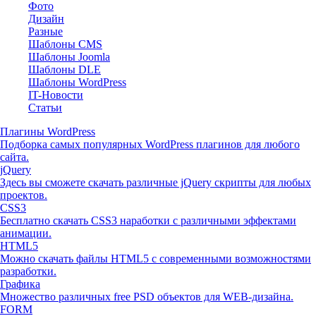
Фото
Дизайн
Разные
Шаблоны CMS
Шаблоны Joomla
Шаблоны DLE
Шаблоны WordPress
IT-Новости
Статьи
Плагины WordPress
Подборка самых популярных WordPress плагинов для любого
сайта.
jQuery
Здесь вы сможете скачать различные jQuery скрипты для любых
проектов.
CSS3
Бесплатно скачать CSS3 наработки с различными эффектами
анимации.
HTML5
Можно скачать файлы HTML5 с современными возможностями
разработки.
Графика
Множество различных free PSD объектов для WEB-дизайна.
FORM