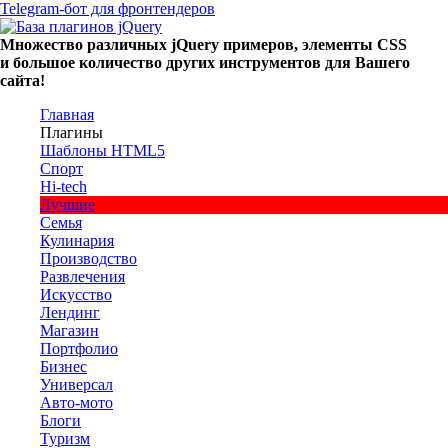
Telegram-бот для фронтендеров
Множество
различных
jQuery
примеров
,
элементы
CSS
и большое
количество
других
инструментов
для
Вашего
сайта
!
Главная
Плагины
Шаблоны HTML5
Спорт
Hi-tech
Лучшие
Семья
Кулинария
Производство
Развлечения
Искусство
Лендинг
Магазин
Портфолио
Бизнес
Универсал
Авто-мото
Блоги
Туризм