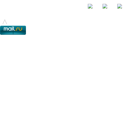
© - 2015-2017 - helix.su - все для вашего сайта |
helixsu@gmail.com
^