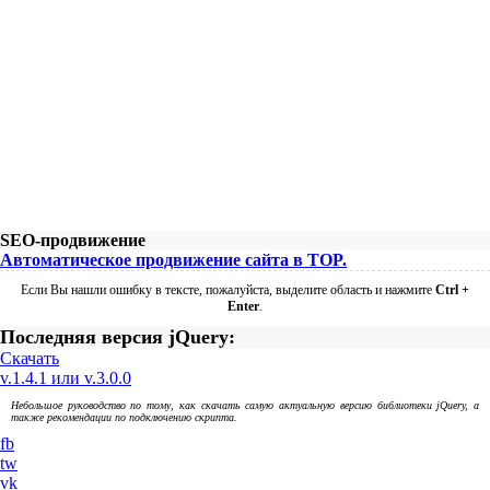
SEO-продвижение
Автоматическое продвижение сайта в TOP.
Если Вы нашли ошибку в тексте, пожалуйста, выделите область и нажмите
Ctrl +
Enter
.
Последняя версия jQuery:
Скачать
v.1.4.1 или v.3.0.0
Небольшое руководство по тому, как скачать самую актуальную версию библиотеки jQuery, а
также рекомендации по подключению скрипта.
fb
tw
vk