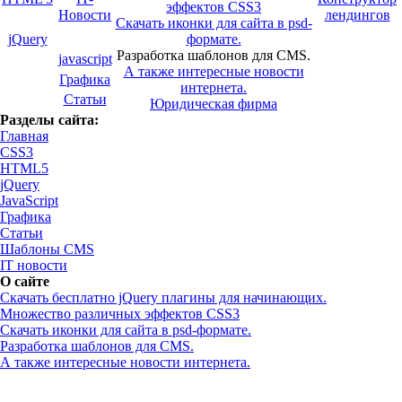
эффектов CSS3
Новости
лендингов
Скачать иконки для сайта в psd-
jQuery
формате.
Разработка шаблонов для CMS.
javascript
А также интересные новости
Графика
интернета.
Статьи
Юридическая фирма
Разделы сайта:
Главная
CSS3
HTML5
jQuery
JavaScript
Графика
Статьи
Шаблоны CMS
IT новости
О сайте
Скачать бесплатно jQuery плагины для начинающих.
Множество различных эффектов CSS3
Скачать иконки для сайта в psd-формате.
Разработка шаблонов для CMS.
А также интересные новости интернета.