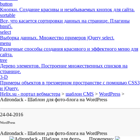
button
Кнопки. Создание красивы и незабываемых кнопок для сайта.
sortable
Все, что касается сортировки данных на странице. Плагины
html5.
select
Выборка данных. Множество примеров jQuery select.
menu
Различные способы создания красивого и эффектного меню для
сайта.
tree
Дерево элементов. Построение множественных списков на
странице.
3-D
Примеры объектов в трехмерном пространстве с помощью CSS3
и jQuery.
Helix.su - портал вебмастера
>
шаблон CMS
>
WordPress
>
Adirondack - Шаблон для фото-блога на WordPress
24-04-2016
WordPress
Adirondack - Шаблон для фото-блога на WordPress
Проверено: