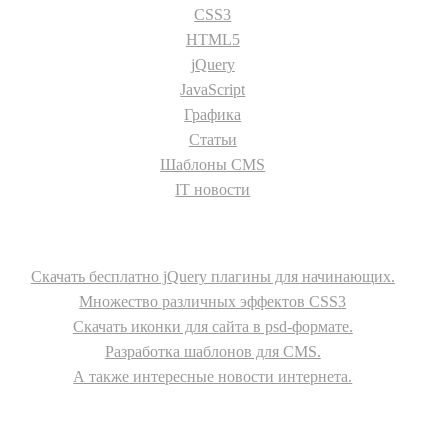
CSS3
HTML5
jQuery
JavaScript
Графика
Статьи
Шаблоны CMS
IT новости
О сайте
Скачать бесплатно jQuery плагины для начинающих.
Множество различных эффектов CSS3
Скачать иконки для сайта в psd-формате.
Разработка шаблонов для CMS.
А также интересные новости интернета.