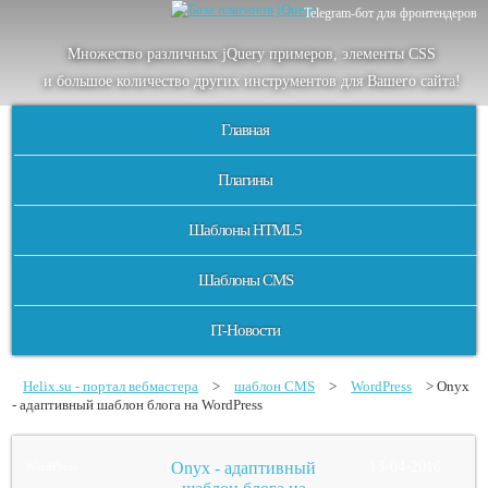
Telegram-бот для фронтендеров
Множество
различных
jQuery
примеров
,
элементы
CSS
и большое
количество
других
инструментов
для
Вашего
сайта
!
Главная
Плагины
Шаблоны HTML5
Шаблоны CMS
IT-Новости
Helix.su - портал вебмастера
>
шаблон CMS
>
WordPress
> Onyx
- адаптивный шаблон блога на WordPress
Onyx - адаптивный
13-04-2016
WordPress