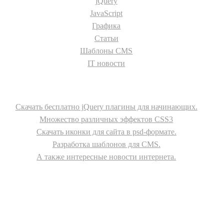
jQuery
JavaScript
Графика
Статьи
Шаблоны CMS
IT новости
О сайте
Скачать бесплатно jQuery плагины для начинающих.
Множество различных эффектов CSS3
Скачать иконки для сайта в psd-формате.
Разработка шаблонов для CMS.
А также интересные новости интернета.
© - 2015-2017 - helix.su - все для вашего сайта |
helixsu@gmail.com