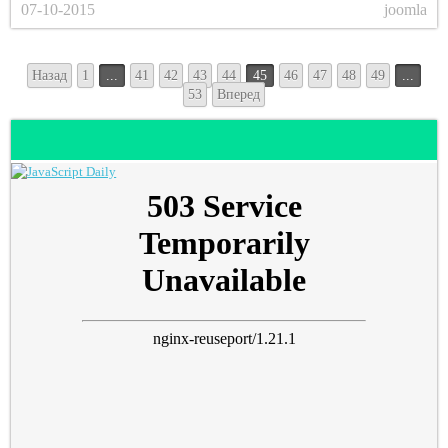
07-10-2015
joomla
Назад
1
...
41
42
43
44
45
46
47
48
49
...
53
Вперед