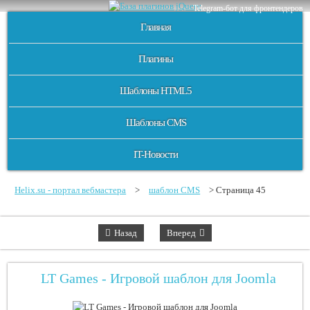
Telegram-бот для фронтендеров
Главная
Плагины
Шаблоны HTML5
Шаблоны CMS
IT-Новости
Helix.su - портал вебмастера
>
шаблон CMS
> Страница 45
Назад
Вперед
LT Games - Игровой шаблон для Joomla