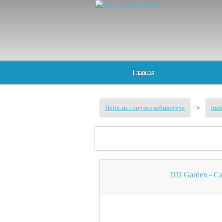
Главная
Helix.su - портал вебмастера
>
ша
DD Garden - С
joomla