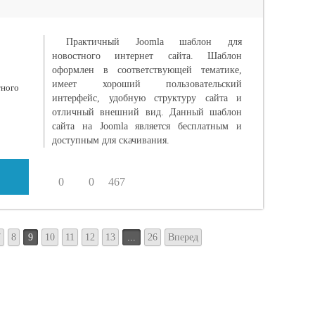
Практичный Joomla шаблон для
новостного интернет сайта. Шаблон
оформлен в соответствующей тематике,
имеет хороший пользовательский
интерфейс, удобную структуру сайта и
отличный внешний вид. Данный шаблон
сайта на Joomla является бесплатным и
доступным для скачивания.
0
0
467
7
8
9
10
11
12
13
...
26
Вперед