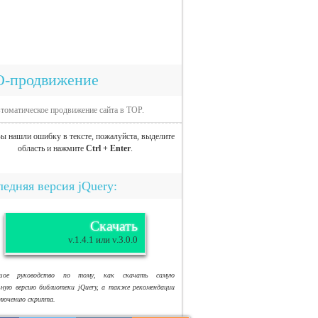
O-продвижение
томатическое продвижение сайта в TOP.
ы нашли ошибку в тексте, пожалуйста, выделите
область и нажмите
Ctrl + Enter
.
едняя версия jQuery:
Скачать
v.1.4.1 или v.3.0.0
ьшое руководство по тому, как скачать самую
ьную версию библиотеки jQuery, а также рекомендации
ключению скрипта.