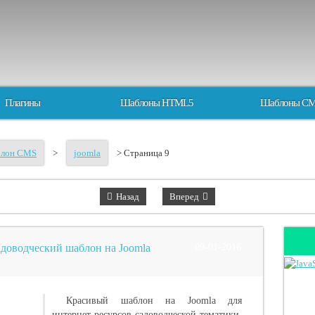
Плагины
Шаблоны HTML5
Шаблоны C
блон CMS
>
joomla
> Страница 9
Назад
Вперед
адоводческий шаблон на Joomla
09-01-2016
Красивый шаблон на Joomla для
интернет ресурсов садоводческой тематики.