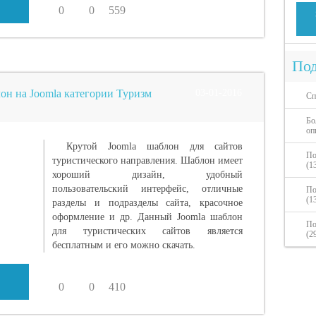
0
0
559
Под
лон на Joomla категории Туризм
03-01-2016
Сп
Бо
оп
Крутой Joomla шаблон для сайтов
По
туристического направления. Шаблон имеет
(1
хороший дизайн, удобный
пользовательский интерфейс, отличные
По
(1
разделы и подразделы сайта, красочное
оформление и др. Данный Joomla шаблон
По
для туристических сайтов является
(2
бесплатным и его можно скачать.
0
0
410