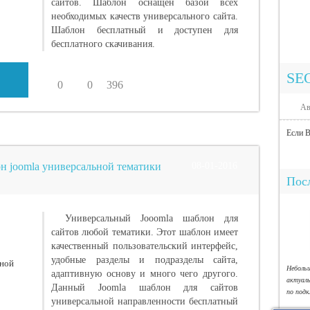
сайтов. Шаблон оснащен базой всех
необходимых качеств универсального сайта.
Шаблон бесплатный и доступен для
бесплатного скачивания.
SE
0
0
396
Ав
Если В
он joomla универсальной тематики
08-01-2016
Посл
Универсальный Jooomla шаблон для
сайтов любой тематики. Этот шаблон имеет
качественный пользовательский интерфейс,
удобные разделы и подразделы сайта,
Небол
адаптивную основу и много чего другого.
актуал
Данный Joomla шаблон для сайтов
по под
универсальной направленности бесплатный