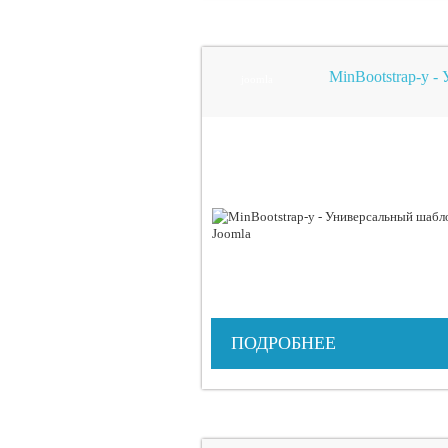
MinBootstrap-y -
joomla
ПОДРОБНЕЕ