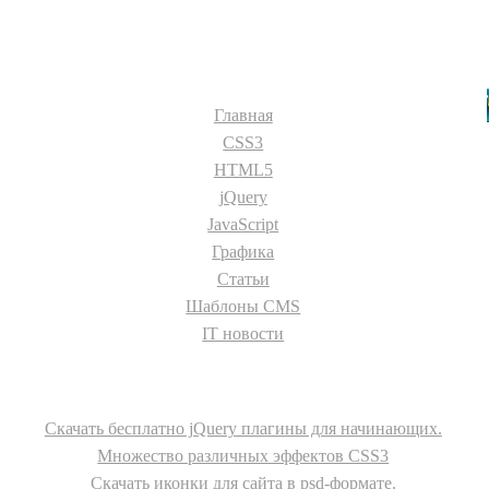
Разделы сайта:
Главная
CSS3
HTML5
jQuery
JavaScript
Графика
Статьи
Шаблоны CMS
IT новости
О сайте
Скачать бесплатно jQuery плагины для начинающих.
Множество различных эффектов CSS3
Скачать иконки для сайта в psd-формате.