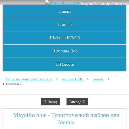
Telegram-бот для фронтендеров
Главная
Плагины
Шаблоны HTML5
Шаблоны CMS
IT-Новости
Helix.su - портал вебмастера
>
шаблон CMS
>
joomla
>
Страница 7
Назад
Вперед
Mayolito blue - Туристический шаблон для
Joomla