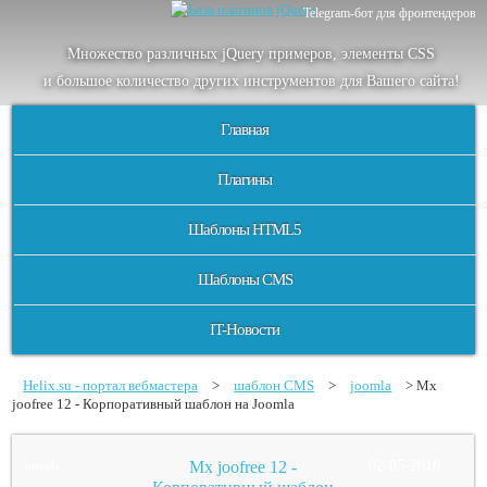
Telegram-бот для фронтендеров
Множество
различных
jQuery
примеров
,
элементы
CSS
и большое
количество
других
инструментов
для
Вашего
сайта
!
Главная
Плагины
Шаблоны HTML5
Шаблоны CMS
IT-Новости
Helix.su - портал вебмастера
>
шаблон CMS
>
joomla
> Mx
joofree 12 - Корпоративный шаблон на Joomla
Mx joofree 12 -
02-05-2016
joomla