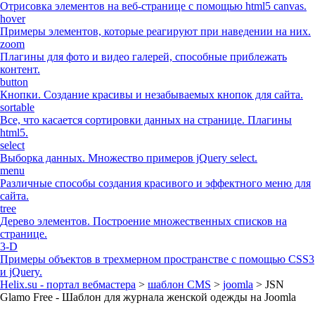
Отрисовка элементов на веб-странице с помощью html5 canvas.
hover
Примеры элементов, которые реагируют при наведении на них.
zoom
Плагины для фото и видео галерей, способные приблежать
контент.
button
Кнопки. Создание красивы и незабываемых кнопок для сайта.
sortable
Все, что касается сортировки данных на странице. Плагины
html5.
select
Выборка данных. Множество примеров jQuery select.
menu
Различные способы создания красивого и эффектного меню для
сайта.
tree
Дерево элементов. Построение множественных списков на
странице.
3-D
Примеры объектов в трехмерном пространстве с помощью CSS3
и jQuery.
Helix.su - портал вебмастера
>
шаблон CMS
>
joomla
> JSN
Glamo Free - Шаблон для журнала женской одежды на Joomla