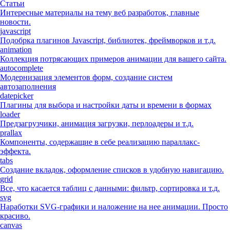
Статьи
Интересные материалы на тему веб разработок, главные
новости.
javascript
Подобрка плагинов Javascript, библиотек, фреймворков и т.д.
animation
Коллекция потрясающих примеров анимации для вашего сайта.
autocomplete
Модернизация элементов форм, создание систем
автозаполнения
datepicker
Плагины для выбора и настройки даты и времени в формах
loader
Предзагрузчики, анимация загрузки, перлоадеры и т.д.
prallax
Компоненты, содержащие в себе реализацию параллакс-
эффекта.
tabs
Создание вкладок, оформление списков в удобную навигацию.
grid
Все, что касается таблиц с данными: фильтр, сортировка и т.д.
svg
Наработки SVG-графики и наложение на нее анимации. Просто
красиво.
canvas