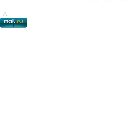
© - 2015-2017 - helix.su - все для вашего сайта |
helixsu@gmail.com
^