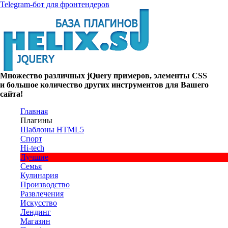
Telegram-бот для фронтендеров
Множество
различных
jQuery
примеров
,
элементы
CSS
и большое
количество
других
инструментов
для
Вашего
сайта
!
Главная
Плагины
Шаблоны HTML5
Спорт
Hi-tech
Лучшие
Семья
Кулинария
Производство
Развлечения
Искусство
Лендинг
Магазин