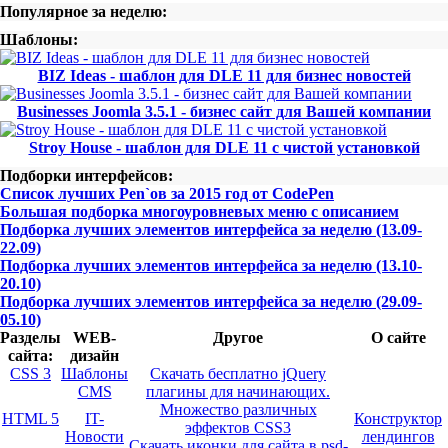
Популярное за неделю:
Шаблоны:
BIZ Ideas - шаблон для DLE 11 для бизнес новостей
Businesses Joomla 3.5.1 - бизнес сайт для Вашей компании
Stroy House - шаблон для DLE 11 с чистой установкой
Подборки интерфейсов:
Список лучших Pen`ов за 2015 год от CodePen
Большая подборка многоуровневых меню с описанием
Подборка лучших элементов интерфейса за неделю (13.09-
22.09)
Подборка лучших элементов интерфейса за неделю (13.10-
20.10)
Подборка лучших элементов интерфейса за неделю (29.09-
05.10)
Разделы
WEB-
Другое
О сайте
сайта:
дизайн
CSS 3
Шаблоны
Скачать бесплатно jQuery
CMS
плагины для начинающих.
Множество различных
HTML 5
IT-
Конструктор
эффектов CSS3
Новости
лендингов
Скачать иконки для сайта в psd-