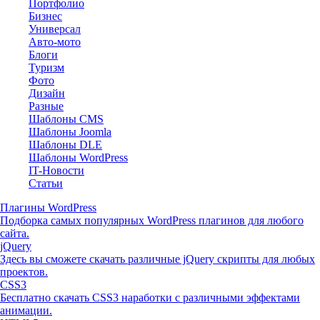
Портфолио
Бизнес
Универсал
Авто-мото
Блоги
Туризм
Фото
Дизайн
Разные
Шаблоны CMS
Шаблоны Joomla
Шаблоны DLE
Шаблоны WordPress
IT-Новости
Статьи
Плагины WordPress
Подборка самых популярных WordPress плагинов для любого
сайта.
jQuery
Здесь вы сможете скачать различные jQuery скрипты для любых
проектов.
CSS3
Бесплатно скачать CSS3 наработки с различными эффектами
анимации.