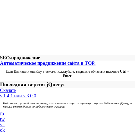
SEO-продвижение
Автоматическое продвижение сайта в TOP.
Если Вы нашли ошибку в тексте, пожалуйста, выделите область и нажмите
Ctrl +
Enter
.
Последняя версия jQuery:
Скачать
v.1.4.1 или v.3.0.0
Небольшое руководство по тому, как скачать самую актуальную версию библиотеки jQuery, а
также рекомендации по подключению скрипта.
fb
tw
vk
ok