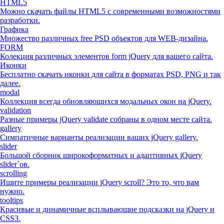
HTML5
Можно скачать файлы HTML5 с современными возможностями
разработки.
Графика
Множество различных free PSD объектов для WEB-дизайна.
FORM
Колекция различных элементов form jQuery для вашего сайта.
Иконки
Бесплатно скачать иконки для сайта в форматах PSD, PNG и так
далее.
modal
Коллекция всегда обновляющихся модальных окон на jQuery.
validation
Разные примеры jQuery validate собраны в одном месте сайта.
gallery
Симпатичные варианты реализации ваших jQuery gallery.
slider
Большой сборник широкоформатных и адаптивных jQuery
slider`ов.
scrolling
Ишите примеры реализации jQuery scroll? Это то, что вам
нужно.
tooltips
Красивые и динамичные всплывающие подсказки на jQuery и
CSS3.