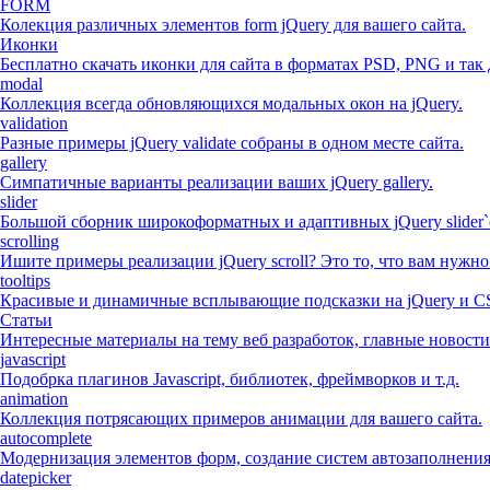
FORM
Колекция различных элементов form jQuery для вашего сайта.
Иконки
Бесплатно скачать иконки для сайта в форматах PSD, PNG и так 
modal
Коллекция всегда обновляющихся модальных окон на jQuery.
validation
Разные примеры jQuery validate собраны в одном месте сайта.
gallery
Симпатичные варианты реализации ваших jQuery gallery.
slider
Большой сборник широкоформатных и адаптивных jQuery slider`
scrolling
Ишите примеры реализации jQuery scroll? Это то, что вам нужно
tooltips
Красивые и динамичные всплывающие подсказки на jQuery и C
Статьи
Интересные материалы на тему веб разработок, главные новости
javascript
Подобрка плагинов Javascript, библиотек, фреймворков и т.д.
animation
Коллекция потрясающих примеров анимации для вашего сайта.
autocomplete
Модернизация элементов форм, создание систем автозаполнени
datepicker