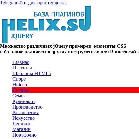
Telegram-бот для фронтендеров
Множество
различных
jQuery
примеров
,
элементы
CSS
и большое
количество
других
инструментов
для
Вашего
сайт
Главная
Плагины
Шаблоны HTML5
Спорт
Hi-tech
Лучшие
Семья
Кулинария
Производство
Развлечения
Искусство
Лендинг
Магазин
Портфолио