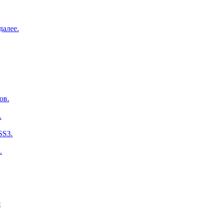
далее.
ов.
.
SS3.
.
я