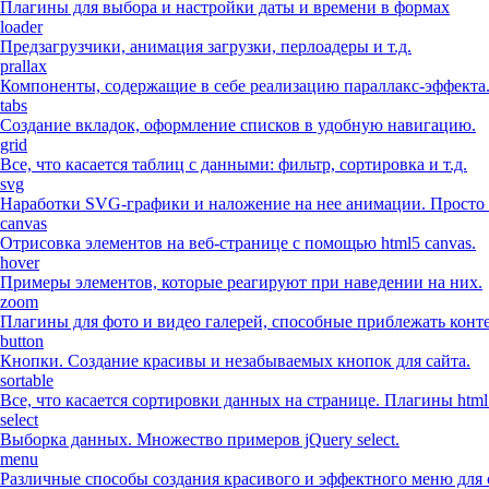
Плагины для выбора и настройки даты и времени в формах
loader
Предзагрузчики, анимация загрузки, перлоадеры и т.д.
prallax
Компоненты, содержащие в себе реализацию параллакс-эффекта
tabs
Создание вкладок, оформление списков в удобную навигацию.
grid
Все, что касается таблиц с данными: фильтр, сортировка и т.д.
svg
Наработки SVG-графики и наложение на нее анимации. Просто 
canvas
Отрисовка элементов на веб-странице с помощью html5 canvas.
hover
Примеры элементов, которые реагируют при наведении на них.
zoom
Плагины для фото и видео галерей, способные приблежать конте
button
Кнопки. Создание красивы и незабываемых кнопок для сайта.
sortable
Все, что касается сортировки данных на странице. Плагины html
select
Выборка данных. Множество примеров jQuery select.
menu
Различные способы создания красивого и эффектного меню для 