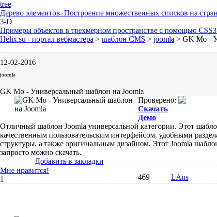
tree
Дерево элементов. Построение множественных списков на стра
3-D
Примеры объектов в трехмерном пространстве с помощью CSS3 
Helix.su - портал вебмастера
>
шаблон CMS
>
joomla
> GK Mo - У
12-02-2016
joomla
GK Mo - Универсальный шаблон на Joomla
Проверено:
Скачать
Демо
Отличный шаблон Joomla универсальной категории. Этот шабл
качественным пользовательским интерфейсом, удобными раздел
структуры, а также оригинальным дизайном. Этот Joomla шабло
запросто можно скачать.
Добавить в закладки
Мне нравится!
469
LAns
1