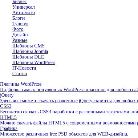
Бизнес
Универсал
Авто-мото
Блоги
Туризм
Фото
Дизайн
Разные
Шаблоны CMS
Шаблоны Joomla
Шаблоны DLE
Шаблоны WordPress
IT-Новости
Статьи
Плагины WordPress
Подборка самых популярных WordPress плагинов для любого сай
jQuery
Здесь вы сможете скачать различные jQuery скрипты для любых 
CSS3
Бесплатно скачать CSS3 наработки с различными эффектами ан
HTML5
Можно скачать файлы HTML5 с современными возможностями р
Графика
Множество различных free PSD объектов для WEB-дизайна.