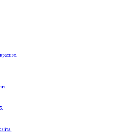
.
красиво.
нт.
5.
сайта.