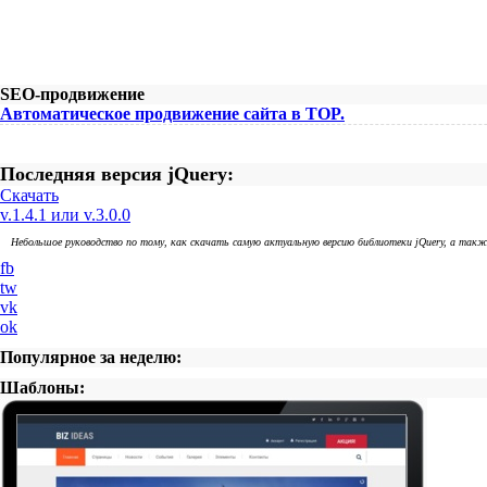
SEO-продвижение
Автоматическое продвижение сайта в TOP.
Последняя версия jQuery:
Скачать
v.1.4.1 или v.3.0.0
Небольшое руководство по тому, как скачать самую актуальную версию библиотеки jQuery, а так
fb
tw
vk
ok
Популярное за неделю:
Шаблоны: