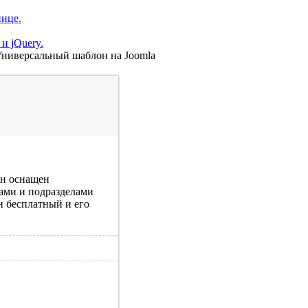
нице.
и jQuery.
ниверсальный шаблон на Joomla
он оснащен
ами и подразделами
н бесплатный и его