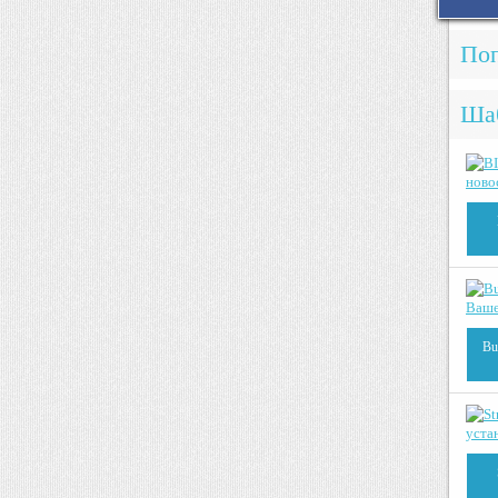
Поп
Ша
Bu