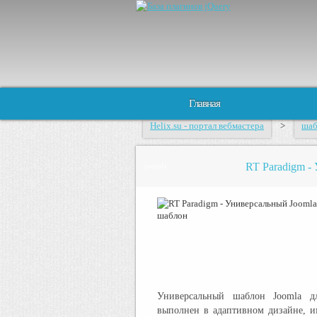
Главная
Helix.su - портал вебмастера
>
ша
RT Paradigm -
joomla
Универсальный шаблон Joomla д
выполнен в адаптивном дизайне, и