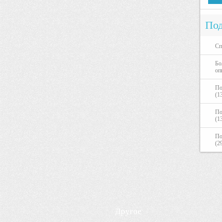
Под
Сп
Бо
оп
По
(1
По
(1
По
(2
Другое