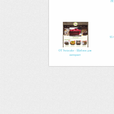
JX
S5 
OT Swizcake - Шаблон для
интернет