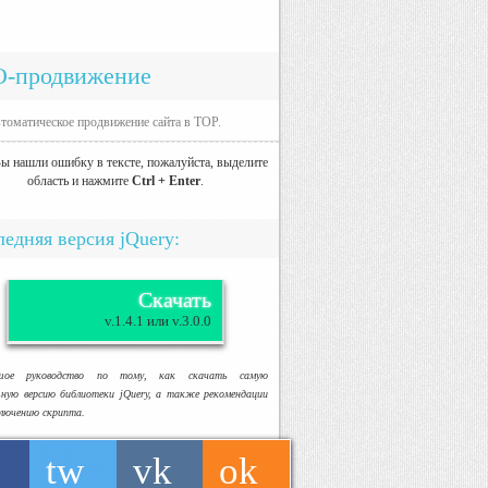
O-продвижение
томатическое продвижение сайта в TOP.
ы нашли ошибку в тексте, пожалуйста, выделите
область и нажмите
Ctrl + Enter
.
едняя версия jQuery:
Скачать
v.1.4.1 или v.3.0.0
ьшое руководство по тому, как скачать самую
ьную версию библиотеки jQuery, а также рекомендации
ключению скрипта.
tw
vk
ok