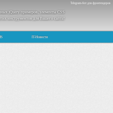
Telegram-бот для фронтендеров
чных
jQuery
примеров
,
элементы
CSS
угих
инструментов
для
Вашего
сайта
!
MS
IT-Новости