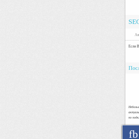
SE
Ав
Если В
Посл
Небол
актуал
по под
fb