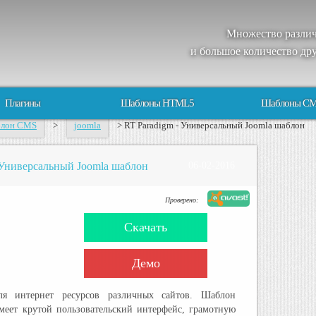
Множество
разли
и большое
количество
др
Плагины
Шаблоны HTML5
Шаблоны C
блон CMS
>
joomla
> RT Paradigm - Универсальный Joomla шаблон
 Универсальный Joomla шаблон
06-02-2016
Проверено:
Скачать
Демо
ля интернет ресурсов различных сайтов. Шаблон
меет крутой пользовательский интерфейс, грамотную