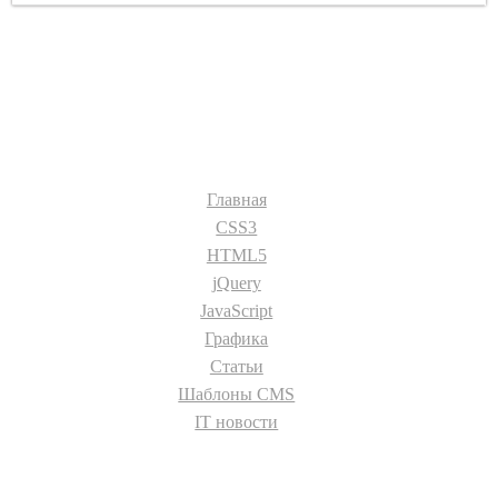
Разделы сайта:
Главная
CSS3
HTML5
jQuery
JavaScript
Графика
Статьи
Шаблоны CMS
IT новости
О сайте