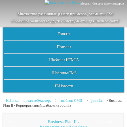
Telegram-бот для фронтендеров
Множество
различных
jQuery
примеров
,
элементы
CSS
и большое
количество
других
инструментов
для
Вашего
сайта
!
Главная
Плагины
Шаблоны HTML5
Шаблоны CMS
IT-Новости
Helix.su - портал вебмастера
>
шаблон CMS
>
joomla
> Business
Plan II - Корпоративный шаблон на Joomla
Business Plan II -
11-11-2015
joomla