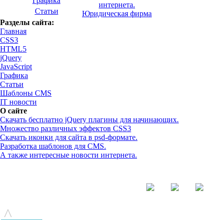
Графика
интернета.
Статьи
Юридическая фирма
Разделы сайта:
Главная
CSS3
HTML5
jQuery
JavaScript
Графика
Статьи
Шаблоны CMS
IT новости
О сайте
Скачать бесплатно jQuery плагины для начинающих.
Множество различных эффектов CSS3
Скачать иконки для сайта в psd-формате.
Разработка шаблонов для CMS.
А также интересные новости интернета.
© - 2015-2017 - helix.su - все для вашего сайта |
helixsu@gmail.com
^