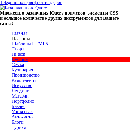
Telegram-бот для фронтендеров
Множество
различных
jQuery
примеров
,
элементы
CSS
и большое
количество
других
инструментов
для
Вашего
сайта
!
Главная
Плагины
Шаблоны HTML5
Спорт
Hi-tech
Лучшие
Семья
Кулинария
Производство
Развлечения
Искусство
Лендинг
Магазин
Портфолио
Бизнес
Универсал
Авто-мото
Блоги
Туризм