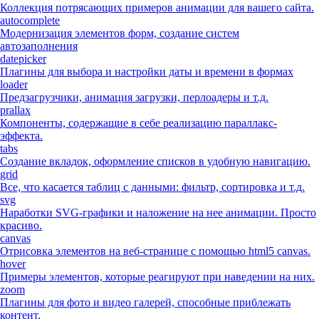
Коллекция потрясающих примеров анимации для вашего сайта.
autocomplete
Модернизация элементов форм, создание систем
автозаполнения
datepicker
Плагины для выбора и настройки даты и времени в формах
loader
Предзагрузчики, анимация загрузки, перлоадеры и т.д.
prallax
Компоненты, содержащие в себе реализацию параллакс-
эффекта.
tabs
Создание вкладок, оформление списков в удобную навигацию.
grid
Все, что касается таблиц с данными: фильтр, сортировка и т.д.
svg
Наработки SVG-графики и наложение на нее анимации. Просто
красиво.
canvas
Отрисовка элементов на веб-странице с помощью html5 canvas.
hover
Примеры элементов, которые реагируют при наведении на них.
zoom
Плагины для фото и видео галерей, способные приблежать
контент.