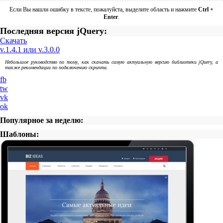
Если Вы нашли ошибку в тексте, пожалуйста, выделите область и нажмите
Ctrl +
Enter
.
Последняя версия jQuery:
Скачать
v.1.4.1 или v.3.0.0
Небольшое руководство по тому, как скачать самую актуальную версию библиотеки jQuery, а
также рекомендации по подключению скрипта.
fb
tw
vk
ok
Популярное за неделю:
Шаблоны: