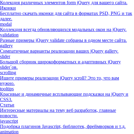
Колекция различных элементов form jQuery для вашего сайта.
Иконки
Бесплатно скачать иконки для сайта в форматах PSD, PNG и так
далее.
modal
Коллекция всегда обновляющихся модальных окон на jQuery.
validation
Разные примеры jQuery validate собраны в одном месте сайта.
gallery
Симпатичные варианты реализации ваших jQuery gallery.
slider
Большой сборник широкоформатных и адаптивных jQuery
slider`ов.
scrolling
Ишите примеры реализации jQuery scroll? Это то, что вам
нужно.
tooltips
Красивые и динамичные всплывающие подсказки на jQuery и
CSS3.
Статьи
Интересные материалы на тему веб разработок, главные
новости.
javascript
Подобрка плагинов Javascript, библиотек, фреймворков и т.д.
animation