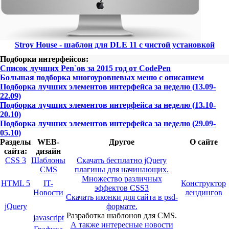
Stroy House - шаблон для DLE 11 с чистой установкой
Подборки интерфейсов:
Список лучших Pen`ов за 2015 год от CodePen
Большая подборка многоуровневых меню с описанием
Подборка лучших элементов интерфейса за неделю (13.09-
22.09)
Подборка лучших элементов интерфейса за неделю (13.10-
20.10)
Подборка лучших элементов интерфейса за неделю (29.09-
05.10)
Разделы
WEB-
Другое
О сайте
сайта:
дизайн
CSS 3
Шаблоны
Скачать бесплатно jQuery
CMS
плагины для начинающих.
Множество различных
HTML 5
IT-
Конструктор
эффектов CSS3
Новости
лендингов
Скачать иконки для сайта в psd-
jQuery
формате.
Разработка шаблонов для CMS.
javascript
А также интересные новости