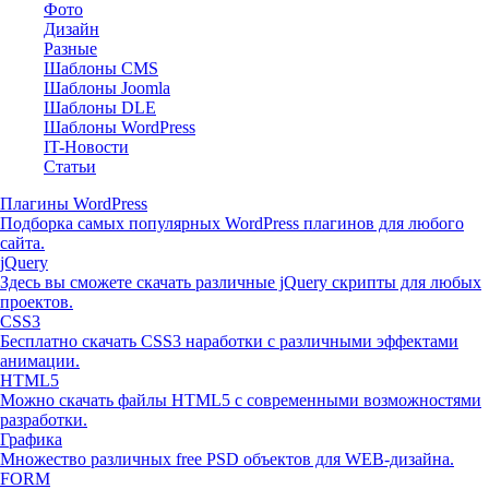
Фото
Дизайн
Разные
Шаблоны CMS
Шаблоны Joomla
Шаблоны DLE
Шаблоны WordPress
IT-Новости
Статьи
Плагины WordPress
Подборка самых популярных WordPress плагинов для любого
сайта.
jQuery
Здесь вы сможете скачать различные jQuery скрипты для любых
проектов.
CSS3
Бесплатно скачать CSS3 наработки с различными эффектами
анимации.
HTML5
Можно скачать файлы HTML5 с современными возможностями
разработки.
Графика
Множество различных free PSD объектов для WEB-дизайна.
FORM