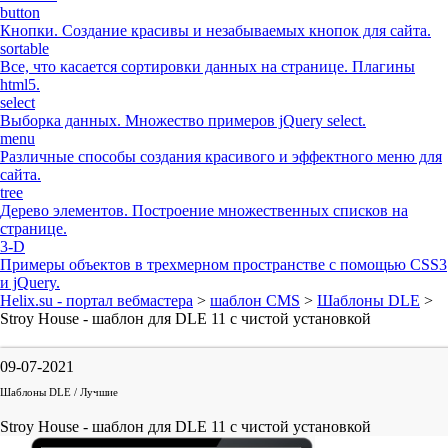
button
Кнопки. Создание красивы и незабываемых кнопок для сайта.
sortable
Все, что касается сортировки данных на странице. Плагины
html5.
select
Выборка данных. Множество примеров jQuery select.
menu
Различные способы создания красивого и эффектного меню для
сайта.
tree
Дерево элементов. Построение множественных списков на
странице.
3-D
Примеры объектов в трехмерном пространстве с помощью CSS3
и jQuery.
Helix.su - портал вебмастера
>
шаблон CMS
>
Шаблоны DLE
>
Stroy House - шаблон для DLE 11 с чистой установкой
09-07-2021
Шаблоны DLE / Лучшие
Stroy House - шаблон для DLE 11 с чистой установкой