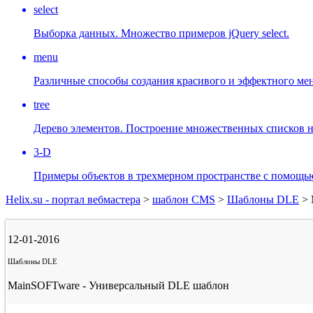
select
Выборка данных. Множество примеров jQuery select.
menu
Различные способы создания красивого и эффектного мен
tree
Дерево элементов. Построение множественных списков н
3-D
Примеры объектов в трехмерном пространстве с помощью
Helix.su - портал вебмастера
>
шаблон CMS
>
Шаблоны DLE
> 
12-01-2016
Шаблоны DLE
MainSOFTware - Универсальный DLE шаблон