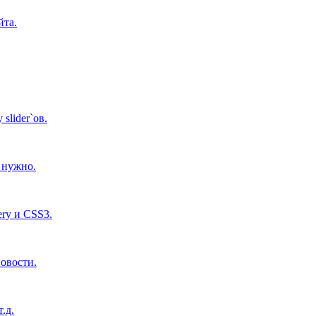
йта.
lider`ов.
м нужно.
ry и CSS3.
новости.
.д.