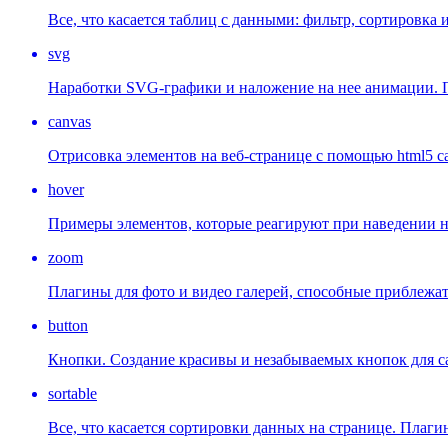
Все, что касается таблиц с данными: фильтр, сортировка и 
svg
Наработки SVG-графики и наложение на нее анимации. П
canvas
Отрисовка элементов на веб-странице с помощью html5 ca
hover
Примеры элементов, которые реагируют при наведении н
zoom
Плагины для фото и видео галерей, способные приблежат
button
Кнопки. Создание красивы и незабываемых кнопок для с
sortable
Все, что касается сортировки данных на странице. Плаги