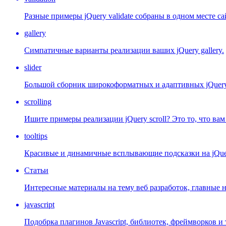
Разные примеры jQuery validate собраны в одном месте са
gallery
Симпатичные варианты реализации ваших jQuery gallery.
slider
Большой сборник широкоформатных и адаптивных jQuery s
scrolling
Ишите примеры реализации jQuery scroll? Это то, что ва
tooltips
Красивые и динамичные всплывающие подсказки на jQue
Статьи
Интересные материалы на тему веб разработок, главные 
javascript
Подобрка плагинов Javascript, библиотек, фреймворков и т