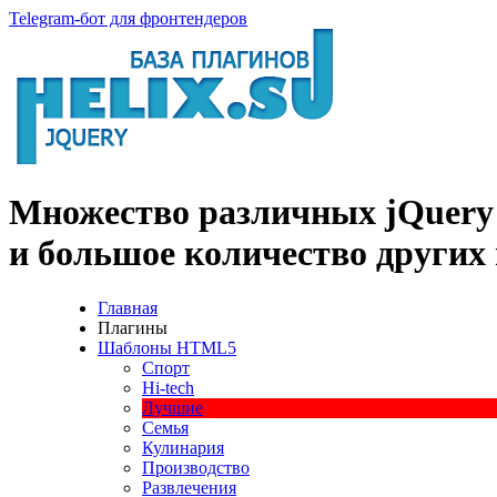
Telegram-бот для фронтендеров
Множество
различных
jQuery
и большое
количество
других
Главная
Плагины
Шаблоны HTML5
Спорт
Hi-tech
Лучшие
Семья
Кулинария
Производство
Развлечения