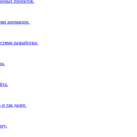
 любых проектов.
ами анимации.
тями разработки.
на.
йта.
и так далее.
ery.