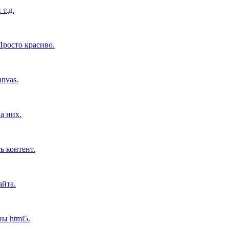
т.д.
росто красиво.
nvas.
а них.
ь контент.
айта.
ны html5.