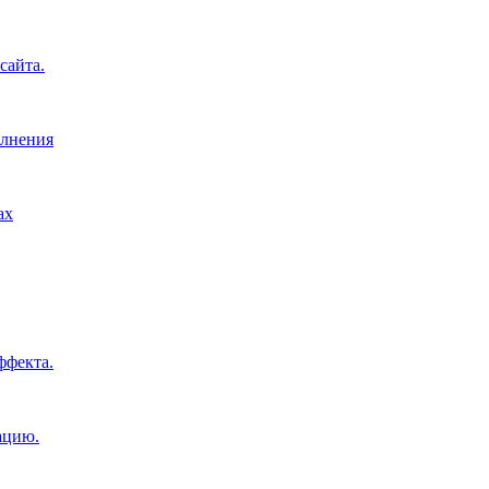
сайта.
олнения
ах
ффекта.
ацию.