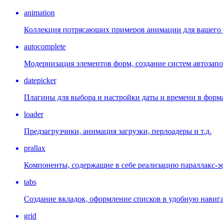
animation
Коллекция потрясающих примеров анимации для вашего 
autocomplete
Модернизация элементов форм, создание систем автозап
datepicker
Плагины для выбора и настройки даты и времени в форм
loader
Предзагрузчики, анимация загрузки, перлоадеры и т.д.
prallax
Компоненты, содержащие в себе реализацию параллакс-э
tabs
Создание вкладок, оформление списков в удобную навиг
grid