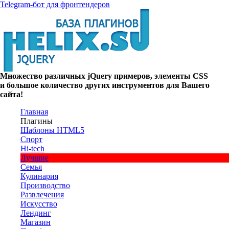
Telegram-бот для фронтендеров
Множество
различных
jQuery
примеров
,
элементы
CSS
и большое
количество
других
инструментов
для
Вашего
сайта
!
Главная
Плагины
Шаблоны HTML5
Спорт
Hi-tech
Лучшие
Семья
Кулинария
Производство
Развлечения
Искусство
Лендинг
Магазин