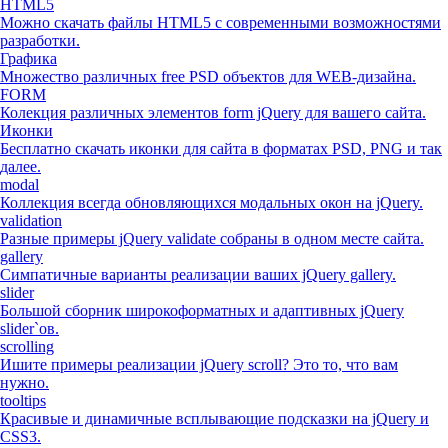
HTML5
Можно скачать файлы HTML5 с современными возможностями
разработки.
Графика
Множество различных free PSD объектов для WEB-дизайна.
FORM
Колекция различных элементов form jQuery для вашего сайта.
Иконки
Бесплатно скачать иконки для сайта в форматах PSD, PNG и так
далее.
modal
Коллекция всегда обновляющихся модальных окон на jQuery.
validation
Разные примеры jQuery validate собраны в одном месте сайта.
gallery
Симпатичные варианты реализации ваших jQuery gallery.
slider
Большой сборник широкоформатных и адаптивных jQuery
slider`ов.
scrolling
Ишите примеры реализации jQuery scroll? Это то, что вам
нужно.
tooltips
Красивые и динамичные всплывающие подсказки на jQuery и
CSS3.