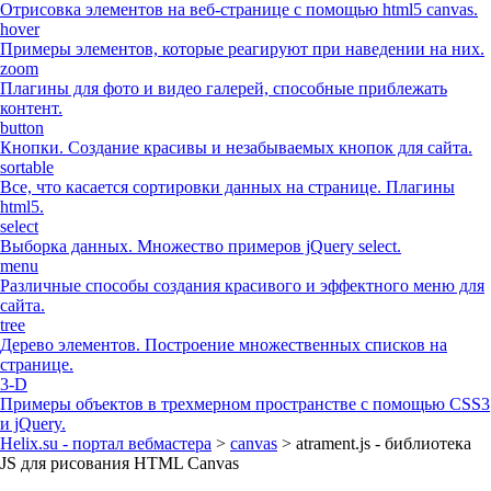
Отрисовка элементов на веб-странице с помощью html5 canvas.
hover
Примеры элементов, которые реагируют при наведении на них.
zoom
Плагины для фото и видео галерей, способные приблежать
контент.
button
Кнопки. Создание красивы и незабываемых кнопок для сайта.
sortable
Все, что касается сортировки данных на странице. Плагины
html5.
select
Выборка данных. Множество примеров jQuery select.
menu
Различные способы создания красивого и эффектного меню для
сайта.
tree
Дерево элементов. Построение множественных списков на
странице.
3-D
Примеры объектов в трехмерном пространстве с помощью CSS3
и jQuery.
Helix.su - портал вебмастера
>
canvas
> atrament.js - библиотека
JS для рисования HTML Canvas