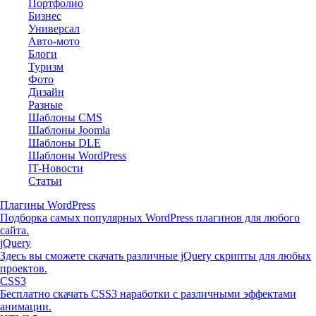
Портфолио
Бизнес
Универсал
Авто-мото
Блоги
Туризм
Фото
Дизайн
Разные
Шаблоны CMS
Шаблоны Joomla
Шаблоны DLE
Шаблоны WordPress
IT-Новости
Статьи
Плагины WordPress
Подборка самых популярных WordPress плагинов для любого
сайта.
jQuery
Здесь вы сможете скачать различные jQuery скрипты для любых
проектов.
CSS3
Бесплатно скачать CSS3 наработки с различными эффектами
анимации.