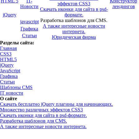
HTML 5
IT-
Конструктор
эффектов CSS3
Новости
лендингов
Скачать иконки для сайта в psd-
jQuery
формате.
Разработка шаблонов для CMS.
javascript
А также интересные новости
Графика
интернета.
Статьи
Юридическая фирма
Разделы сайта:
Главная
CSS3
HTML5
jQuery
JavaScript
Графика
Статьи
Шаблоны CMS
IT новости
О сайте
Скачать бесплатно jQuery плагины для начинающих.
Множество различных эффектов CSS3
Скачать иконки для сайта в psd-формате.
Разработка шаблонов для CMS.
А также интересные новости интернета.