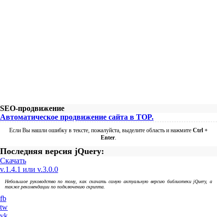
SEO-продвижение
Автоматическое продвижение сайта в TOP.
Если Вы нашли ошибку в тексте, пожалуйста, выделите область и нажмите
Ctrl +
Enter
.
Последняя версия jQuery:
Скачать
v.1.4.1 или v.3.0.0
Небольшое руководство по тому, как скачать самую актуальную версию библиотеки jQuery, а
также рекомендации по подключению скрипта.
fb
tw
vk