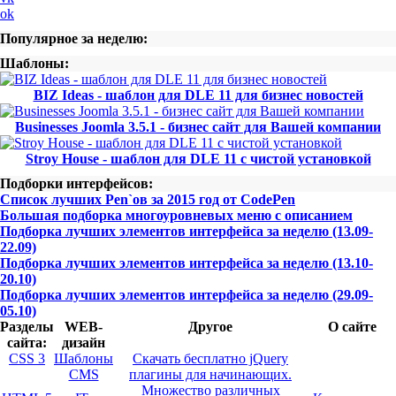
ok
Популярное за неделю:
Шаблоны:
BIZ Ideas - шаблон для DLE 11 для бизнес новостей
Businesses Joomla 3.5.1 - бизнес сайт для Вашей компании
Stroy House - шаблон для DLE 11 с чистой установкой
Подборки интерфейсов:
Список лучших Pen`ов за 2015 год от CodePen
Большая подборка многоуровневых меню с описанием
Подборка лучших элементов интерфейса за неделю (13.09-
22.09)
Подборка лучших элементов интерфейса за неделю (13.10-
20.10)
Подборка лучших элементов интерфейса за неделю (29.09-
05.10)
Разделы
WEB-
Другое
О сайте
сайта:
дизайн
CSS 3
Шаблоны
Скачать бесплатно jQuery
CMS
плагины для начинающих.
Множество различных