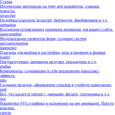
Статьи
Интересные материалы на тему веб разработок, главные
новости.
javascript
Подобрка плагинов Javascript, библиотек, фреймворков и т.д.
animation
Коллекция потрясающих примеров анимации для вашего сайта.
autocomplete
Модернизация элементов форм, создание систем
автозаполнения
datepicker
Плагины для выбора и настройки даты и времени в формах
loader
Предзагрузчики, анимация загрузки, перлоадеры и т.д.
prallax
Компоненты, содержащие в себе реализацию параллакс-
эффекта.
tabs
Создание вкладок, оформление списков в удобную навигацию.
grid
Все, что касается таблиц с данными: фильтр, сортировка и т.д.
svg
Наработки SVG-графики и наложение на нее анимации. Просто
красиво.
canvas