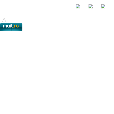
© - 2015-2017 - helix.su - все для вашего сайта |
helixsu@gmail.com
^