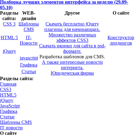
Подборка лучших элементов интерфейса за неделю (29.09-
05.10)
Разделы
WEB-
Другое
О сайте
сайта:
дизайн
CSS 3
Шаблоны
Скачать бесплатно jQuery
CMS
плагины для начинающих.
Множество различных
HTML 5
IT-
Конструктор
эффектов CSS3
Новости
лендингов
Скачать иконки для сайта в psd-
jQuery
формате.
Разработка шаблонов для CMS.
javascript
А также интересные новости
Графика
интернета.
Статьи
Юридическая фирма
Разделы сайта:
Главная
CSS3
HTML5
jQuery
JavaScript
Графика
Статьи
Шаблоны CMS
IT новости
О сайте