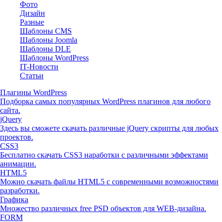
Фото
Дизайн
Разные
Шаблоны CMS
Шаблоны Joomla
Шаблоны DLE
Шаблоны WordPress
IT-Новости
Статьи
Плагины WordPress
Подборка самых популярных WordPress плагинов для любого
сайта.
jQuery
Здесь вы сможете скачать различные jQuery скрипты для любых
проектов.
CSS3
Бесплатно скачать CSS3 наработки с различными эффектами
анимации.
HTML5
Можно скачать файлы HTML5 с современными возможностями
разработки.
Графика
Множество различных free PSD объектов для WEB-дизайна.
FORM