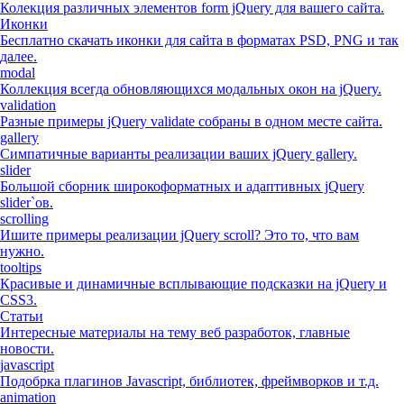
Колекция различных элементов form jQuery для вашего сайта.
Иконки
Бесплатно скачать иконки для сайта в форматах PSD, PNG и так
далее.
modal
Коллекция всегда обновляющихся модальных окон на jQuery.
validation
Разные примеры jQuery validate собраны в одном месте сайта.
gallery
Симпатичные варианты реализации ваших jQuery gallery.
slider
Большой сборник широкоформатных и адаптивных jQuery
slider`ов.
scrolling
Ишите примеры реализации jQuery scroll? Это то, что вам
нужно.
tooltips
Красивые и динамичные всплывающие подсказки на jQuery и
CSS3.
Статьи
Интересные материалы на тему веб разработок, главные
новости.
javascript
Подобрка плагинов Javascript, библиотек, фреймворков и т.д.
animation