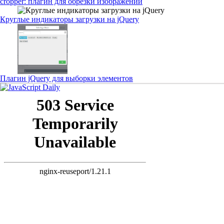
cropper: плагин для обрезки изображений
Круглые индикаторы загрузки на jQuery
Плагин jQuery для выборки элементов