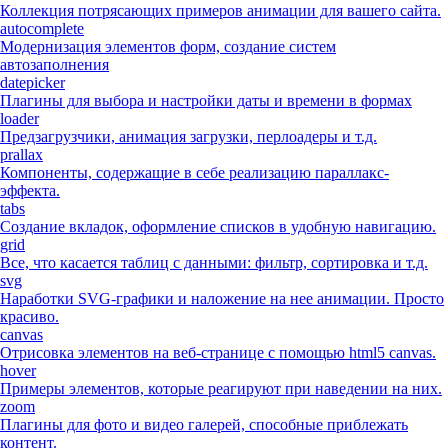
Коллекция потрясающих примеров анимации для вашего сайта.
autocomplete
Модернизация элементов форм, создание систем
автозаполнения
datepicker
Плагины для выбора и настройки даты и времени в формах
loader
Предзагрузчики, анимация загрузки, перлоадеры и т.д.
prallax
Компоненты, содержащие в себе реализацию параллакс-
эффекта.
tabs
Создание вкладок, оформление списков в удобную навигацию.
grid
Все, что касается таблиц с данными: фильтр, сортировка и т.д.
svg
Наработки SVG-графики и наложение на нее анимации. Просто
красиво.
canvas
Отрисовка элементов на веб-странице с помощью html5 canvas.
hover
Примеры элементов, которые реагируют при наведении на них.
zoom
Плагины для фото и видео галерей, способные приблежать
контент.