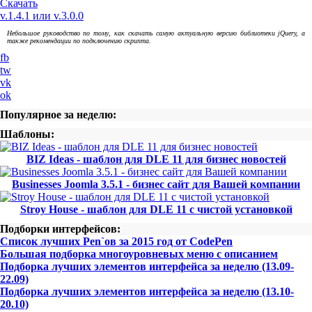
Скачать
v.1.4.1 или v.3.0.0
Небольшое руководство по тому, как скачать самую актуальную версию библиотеки jQuery, а
также рекомендации по подключению скрипта.
fb
tw
vk
ok
Популярное за неделю:
Шаблоны:
BIZ Ideas - шаблон для DLE 11 для бизнес новостей
Businesses Joomla 3.5.1 - бизнес сайт для Вашей компании
Stroy House - шаблон для DLE 11 с чистой установкой
Подборки интерфейсов:
Список лучших Pen`ов за 2015 год от CodePen
Большая подборка многоуровневых меню с описанием
Подборка лучших элементов интерфейса за неделю (13.09-
22.09)
Подборка лучших элементов интерфейса за неделю (13.10-
20.10)