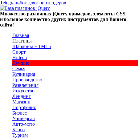
Telegram-бот для фронтендеров
Множество
различных
jQuery
примеров
,
элементы
CSS
и большое
количество
других
инструментов
для
Вашего
сайта
!
Главная
Плагины
Шаблоны HTML5
Спорт
Hi-tech
Лучшие
Семья
Кулинария
Производство
Развлечения
Искусство
Лендинг
Магазин
Портфолио
Бизнес
Универсал
Авто-мото
Блоги
Туризм