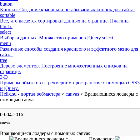
button
Кнопки. Создание красивы и незабываемых кнопок для сайта.
sortable
Все, что касается сортировки данных на странице. Плагины
html5.
select
Выборка данных. Множество примеров jQuery select.
menu
Различные способы создания красивого и эффектного меню для
сайта.
tree
Дерево элементов. Построение множественных списков на
странице.
3-D
Примеры объектов в трехмерном пространстве с помощью CSS3
и jQuery.
Helix.su - портал вебмастера
>
canvas
> Вращающиеся лоадеры с
помощью canvas
09-04-2016
canvas
Вращающиеся лоадеры с помощью canvas
Проверено: