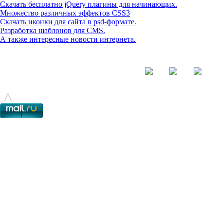
Скачать бесплатно jQuery плагины для начинающих.
Множество различных эффектов CSS3
Скачать иконки для сайта в psd-формате.
Разработка шаблонов для CMS.
А также интересные новости интернета.
© - 2015-2017 - helix.su - все для вашего сайта |
helixsu@gmail.com
^